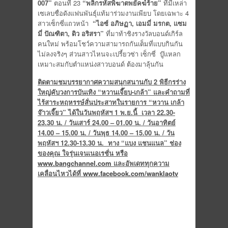
007”
ตอนที่ 23
“พลิกรหัสพิฆาตพยัคฆ์ร้าย
”
ที่มีเหล่า
เซเลบชื่อดังแฟนพันธุ์แท้มาร่วมงานเพียบ โดยเฉพาะ 4
สาวเซ็กซี่แถวหน้า
“ไอซ์ อภิษฏา, เอมมี่ มรกต, แซม
มี่ ปัณฑิตา, ดิว อริสรา”
ที่มาท้าชิงรางวัลบอนด์เกิร์ล
คนใหม่ พร้อมโชว์ความสามารถกันเต็มที่แบบกินกัน
ไม่ลงจริงๆ ส่วนสาวไหนจะเปรี้ยวซ่า เซ็กซี่ บู๊แหลก
เหมาะสมกับตำแหน่งสาวบอนด์ ต้องมาลุ้นกัน
ติดตามชมบรรยากาศความสนุกสนานกับ 2 พิธีกรร่าง
ใหญ่คับวงการบันเทิง
“หวานเจี๊ยบ-เกล้า” และคำถามที่
ไร้สาระหฤหรรษ์สั่นประสาทในรายการ “หวาน เกล้า
จ๊าวเจี๊ยว” ได้ในวันพฤหัสฯ 1 พ.ย.นี้ เวลา 22.30-
23.30 น. / วันเสาร์ 24.00 – 01.00 น. / วันอาทิตย์
14.00 – 15.00 น. / วันพุธ 14.00 – 15.00 น.
/ วัน
พฤหัสฯ 12.30-13.30 น. ทาง
“แบง แชนแนล” ช่อง
ของคุณ ใจรุ่นเจนเนอเรชั่น หรือ
www.bangchannel.com
และอัพเดททุกความ
เคลื่อนไหวได้ที่
www.facebook.com/wanklaotv