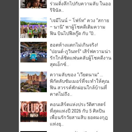
ร่วมดิ่งลึกไปกับความลับ ในออ
ริจินัล...
“เจมีไนน์ – โฟร์ท” ควง “สกาย
– นานิ” พาผู้โชคดีเติมความ
ฟิน บินไปฟีลกู๊ด กับ “O...
ฮอตห้างแตกไม่เกินจริง!
“ปอนด์-ภูวินทร์” เสิร์ฟความน่า
รักใกล้ชิดแฟนคลับผู้โชคดีงาน
สุดเอ็กซ์...
ความลับของ “เวียดนาม” …
พิกัดลับซัมเมอร์ที่จะทำให้คุณ
ฟิน สวรรค์พักผ่อนใกล้บ้านที่
คาดไม่ถึง...
คอนเสิร์ตแห่งประวัติศาสตร์
ที่สุดแห่งปี 2026 กับ 5 ศิลปิน
เพื่อนรักวัยสามสิบ ยอดมงกุฎ
แห่งยุ...