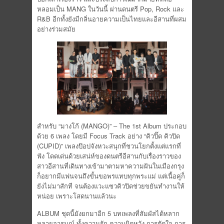
หลอมเป็น MANG ในวันนี้ ผ่านดนตรี Pop, Rock และ
R&B อีกทั้งยังมีกลิ่นอายความเป็นไทยและอีสานที่ผสม
อย่างร่วมสมัย
สำหรับ “มางโก้ (MANGO)” – The 1st Album ประกอบ
ด้วย 6 เพลง โดยมี Focus Track อย่าง “คิวปิ๊ด คิวปิด
(CUPID)” เพลงป๊อปจังหวะสนุกที่ชวนโยกตั้งแต่แรกที่
ฟัง โดดเด่นด้วยเสน่ห์ของดนตรีอีสานกับเรื่องราวของ
สาวอีสานที่เดินทางเข้ามาตามหาความฝันในเมืองกรุง
ก็อยากมีแฟนจนถึงขั้นขอพรแทบทุกพระแม่ แต่เนื้อคู่ก็
ยังไม่มาสักที จนต้องแวะแซวคิวปิดช่วยขยันทำงานให้
หน่อย เพราะโสดนานแล้วนะ
ALBUM ชุดนี้ยังยกมาอีก 5 บทเพลงที่สัมผัสได้หลาก
หลายอารมณ์ ทั้งความรัก ความผิดหวัง การตัดใจ การ