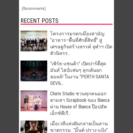
[fbcomments]
RECENT POSTS
โครงการมรดกเมืองสามัญ
“อาหาร–พื้นที่ศักดิ์สิทธิ์” สู่
เศรษฐกิจสร้างสรรค์ จุฬาฯ เปิด
ตัวนิทรร...
“เพิร์ธ-แซนต้า” เปิดปาร์ตี้สุด
มันส์ ไฮป์แฟนๆ ลุกเต้นยก
ฮอลล์! ในงาน “PERTH SANTA
DEVIL̵...
Chato Studio ชวนทุกคนออก
ตามหา Scrapbook ของ Bianca
ผ่าน House of Bianca ป๊อปอัพ
เอ็กซ์พีเรี...
เมื่อเวทีแห่งฝันกลายเป็นลาน
ฆาตกรรม “มิ้นต์-ปราง-แป้ง”