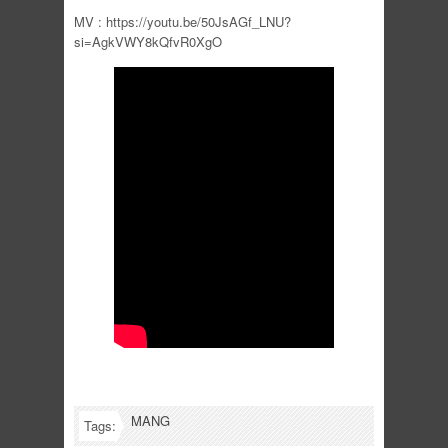
MV : https://youtu.be/50JsAGf_LNU?
si=AgkVWY8kQfvR0XgO
MANG
Tags: