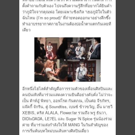
ตั้งคำถามกับตัวเอง ไปจนถึงความรู้สึกที่อยากได้ยินคำ
ว่าภูมิใจจากคุณพ่อ โดยเฉพาะซิงเกิล “เธอภูมิใจในตัว
ฉันไหม (I’m so proud)” ที่ถ่ายทอดออกมาอย่างลึกซึ้ง
ทำเอาบรรยากาศภายในงานต้องบ่อน้ำตาแตกกันเลยที
เดียว
อีกหนึ่งไฮไลต์สำคัญคือการรวมตัวของเพื่อนศิลปินและ
คนบันเทิงที่มาร่วมแสดงความยินดีอย่างคับคั่ง ไม่ว่าจะ
เป็น ต้าห์อู๋ พิทยา, ออฟโรด กันตภณ, เป็นต่อ จีรภัทร,
แจ๊คกี้ จักริน, ตู่ Soundtiss, เบนซ์ ข้าวขวัญ, อิ๊น มาธวี
XEBIS, คริส ALALA, Flower.far รวมถึง พรู ธันวา,
DIDIxDADA, LE7EL และ Sugar ‘N Spice รุ่นน้องร่วม
ค่าย ที่มาร่วมส่งกำลังใจให้ MANG ในวันสำคัญของ
การเริ่มต้นบทใหม่บนเส้นทางศิลปินเดี่ยว