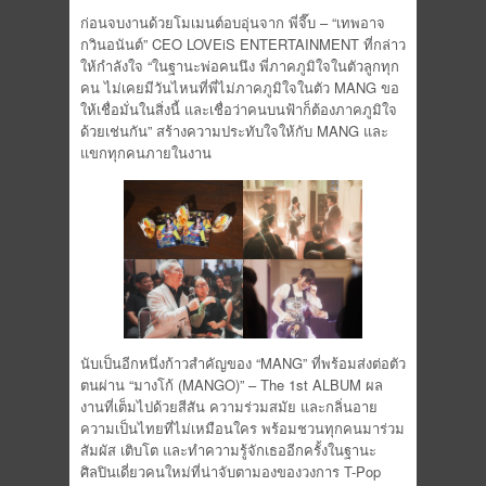
ก่อนจบงานด้วยโมเมนต์อบอุ่นจาก พี่จี๊บ – “เทพอาจ
กวินอนันต์” CEO LOVEiS ENTERTAINMENT ที่กล่าว
ให้กำลังใจ “ในฐานะพ่อคนนึง พี่ภาคภูมิใจในตัวลูกทุก
คน ไม่เคยมีวันไหนที่พี่ไม่ภาคภูมิใจในตัว MANG ขอ
ให้เชื่อมั่นในสิ่งนี้ และเชื่อว่าคนบนฟ้าก็ต้องภาคภูมิใจ
ด้วยเช่นกัน” สร้างความประทับใจให้กับ MANG และ
แขกทุกคนภายในงาน
นับเป็นอีกหนึ่งก้าวสำคัญของ “MANG” ที่พร้อมส่งต่อตัว
ตนผ่าน “มางโก้ (MANGO)” – The 1st ALBUM ผล
งานที่เต็มไปด้วยสีสัน ความร่วมสมัย และกลิ่นอาย
ความเป็นไทยที่ไม่เหมือนใคร พร้อมชวนทุกคนมาร่วม
สัมผัส เติบโต และทำความรู้จักเธออีกครั้งในฐานะ
ศิลปินเดี่ยวคนใหม่ที่น่าจับตามองของวงการ T-Pop