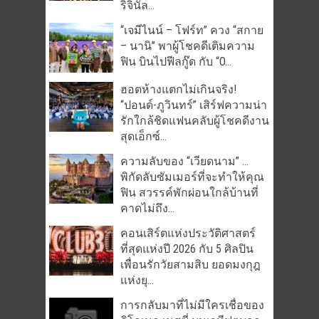
ริจินัล...
“เจมีไนน์ – โฟร์ท” ควง “สกาย
– นานิ” พาผู้โชคดีเติมความ
ฟิน บินไปฟีลกู๊ด กับ “O...
ฮอตห้างแตกไม่เกินจริง!
“ปอนด์-ภูวินทร์” เสิร์ฟความน่า
รักใกล้ชิดแฟนคลับผู้โชคดีงาน
สุดเอ็กซ์...
ความลับของ “เวียดนาม” …
พิกัดลับซัมเมอร์ที่จะทำให้คุณ
ฟิน สวรรค์พักผ่อนใกล้บ้านที่
คาดไม่ถึง...
คอนเสิร์ตแห่งประวัติศาสตร์
ที่สุดแห่งปี 2026 กับ 5 ศิลปิน
เพื่อนรักวัยสามสิบ ยอดมงกุฎ
แห่งยุ...
การกลับมาที่ไม่มีใครเชื่อของ