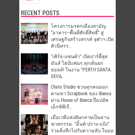
RECENT POSTS
โครงการมรดกเมืองสามัญ
“อาหาร–พื้นที่ศักดิ์สิทธิ์” สู่
เศรษฐกิจสร้างสรรค์ จุฬาฯ เปิด
ตัวนิทรร...
“เพิร์ธ-แซนต้า” เปิดปาร์ตี้สุด
มันส์ ไฮป์แฟนๆ ลุกเต้นยก
ฮอลล์! ในงาน “PERTH SANTA
DEVIL̵...
Chato Studio ชวนทุกคนออก
ตามหา Scrapbook ของ Bianca
ผ่าน House of Bianca ป๊อปอัพ
เอ็กซ์พีเรี...
เมื่อเวทีแห่งฝันกลายเป็นลาน
ฆาตกรรม “มิ้นต์-ปราง-แป้ง”
ร่วมดิ่งลึกไปกับความลับ ในออ