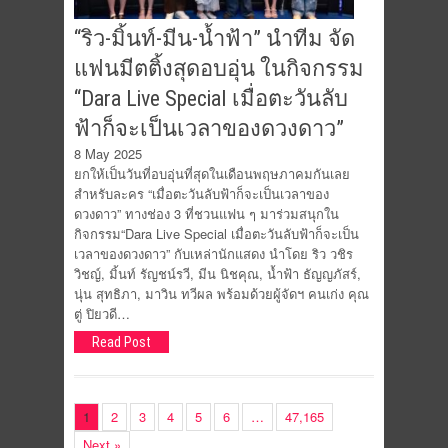
“ริว-มิ้นท์-มีน-น้ำฟ้า” นำทีม จัด
แฟนมีตติ้งสุดอบอุ่น ในกิจกรรม
“Dara Live Special เมื่อตะวันลับ
ฟ้าก็จะเป็นเวลาของดวงดาว”
8 May 2025
ยกให้เป็นวันที่อบอุ่นที่สุดในเดือนพฤษภาคมกันเลย
สำหรับละคร “เมื่อตะวันลับฟ้าก็จะเป็นเวลาของ
ดวงดาว” ทางช่อง 3 ที่ชวนแฟน ๆ มาร่วมสนุกใน
กิจกรรม“Dara Live Special เมื่อตะวันลับฟ้าก็จะเป็น
เวลาของดวงดาว” กับเหล่านักแสดง นำโดย ริว วชิร
วิชญ์, มิ้นท์ รัญชน์รวี, มีน นิชคุณ, น้ำฟ้า ธัญญภัสร์,
นุ่น สุทธิภา, มาวิน ทวีผล พร้อมด้วยผู้จัดฯ คนเก่ง คุณ
ตู่ ปิยวดี…
Read Post
1
2
3
4
5
6
…
47,165
Next »