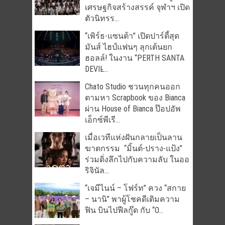
เศรษฐกิจสร้างสรรค์ จุฬาฯ เปิด
ตัวนิทรร...
“เพิร์ธ-แซนต้า” เปิดปาร์ตี้สุด
มันส์ ไฮป์แฟนๆ ลุกเต้นยก
ฮอลล์! ในงาน “PERTH SANTA
DEVIL̵...
Chato Studio ชวนทุกคนออก
ตามหา Scrapbook ของ Bianca
ผ่าน House of Bianca ป๊อปอัพ
เอ็กซ์พีเรี...
เมื่อเวทีแห่งฝันกลายเป็นลาน
ฆาตกรรม “มิ้นต์-ปราง-แป้ง”
ร่วมดิ่งลึกไปกับความลับ ในออ
ริจินัล...
“เจมีไนน์ – โฟร์ท” ควง “สกาย
– นานิ” พาผู้โชคดีเติมความ
ฟิน บินไปฟีลกู๊ด กับ “O...