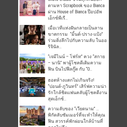
ตามหา Scrapbook ของ Bianca
ผ่าน House of Bianca ป๊อปอัพ
เอ็กซ์พีเรี...
เมื่อเวทีแห่งฝันกลายเป็นลาน
ฆาตกรรม “มิ้นต์-ปราง-แป้ง”
ร่วมดิ่งลึกไปกับความลับ ในออ
ริจินัล...
“เจมีไนน์ – โฟร์ท” ควง “สกาย
– นานิ” พาผู้โชคดีเติมความ
ฟิน บินไปฟีลกู๊ด กับ “O...
ฮอตห้างแตกไม่เกินจริง!
“ปอนด์-ภูวินทร์” เสิร์ฟความน่า
รักใกล้ชิดแฟนคลับผู้โชคดีงาน
สุดเอ็กซ์...
ความลับของ “เวียดนาม” …
พิกัดลับซัมเมอร์ที่จะทำให้คุณ
ฟิน สวรรค์พักผ่อนใกล้บ้านที่