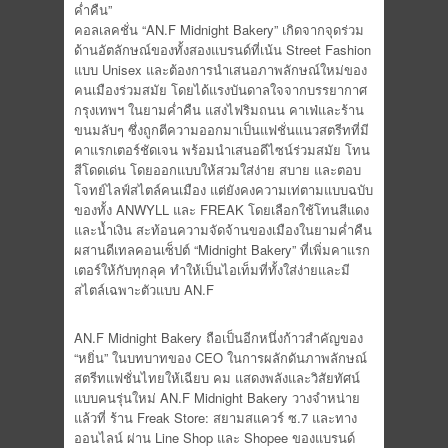
ค่ำคืน”
คอลเลคชั่น “AN.F Midnight Bakery” เกิดจากจุดร่วม
ด้านอัตลักษณ์ของทั้งสองแบรนด์ที่เน้น Street Fashion
แบบ Unisex และต้องการนำเสนอภาพลักษณ์ใหม่ของ
คนเมืองร่วมสมัย โดยได้แรงบันดาลใจจากบรรยากาศ
กรุงเทพฯ ในยามค่ำคืน แสงไฟริมถนน คาเฟ่และร้าน
ขนมลับๆ ซึ่งถูกตีความออกมาเป็นแฟชั่นแนวสตรีทที่มี
คาแรกเตอร์ชัดเจน พร้อมนำเสนอดีไซน์ร่วมสมัย โทน
สีโดดเด่น โดยออกแบบให้สวมใส่ง่าย สบาย และตอบ
โจทย์ไลฟ์สไตล์คนเมือง แต่ยังคงความเท่ตามแบบฉบับ
ของทั้ง ANWYLL และ FREAK โดยเลือกใช้โทนสีแดง
และน้ำเงิน สะท้อนความจัดจ้านของเมืองในยามค่ำคืน
ผสานดีเทลคอนเซ็ปต์ “Midnight Bakery” ที่เพิ่มคาแรก
เตอร์ให้กับทุกลุค ทำให้เป็นไอเท็มที่ทั้งใส่ง่ายและมี
สไตล์เฉพาะตัวแบบ AN.F
AN.F Midnight Bakery ถือเป็นอีกหนึ่งก้าวสำคัญของ
“หยิ่น” ในบทบาทของ CEO ในการผลักดันภาพลักษณ์
สตรีทแฟชั่นไทยให้เฉียบ คม แสดงพลังและวิสัยทัศน์
แบบคนรุ่นใหม่ AN.F Midnight Bakery วางจำหน่าย
แล้วที่ ร้าน Freak Store: สยามสแควร์ ซ.7 และทาง
ออนไลน์ ผ่าน Line Shop และ Shopee ของแบรนด์