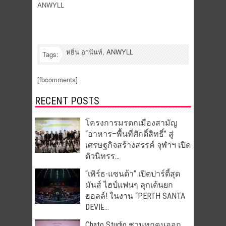
ANWYLL
หยิ่น อานันท์
,
ANWYLL
Tags:
[fbcomments]
RECENT POSTS
โครงการมรดกเมืองสามัญ
“อาหาร–พื้นที่ศักดิ์สิทธิ์” สู่
เศรษฐกิจสร้างสรรค์ จุฬาฯ เปิด
ตัวนิทรร...
“เพิร์ธ-แซนต้า” เปิดปาร์ตี้สุด
มันส์ ไฮป์แฟนๆ ลุกเต้นยก
ฮอลล์! ในงาน “PERTH SANTA
DEVIL̵...
Chato Studio ชวนทุกคนออก