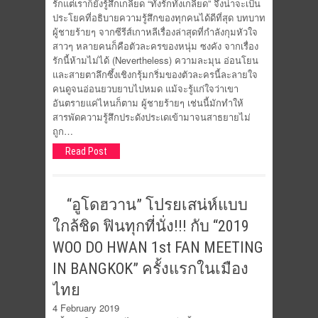
รักแต่เราก็ยังรู้สึกเกลียด “ทั้งรักทั้งเกลียด” จึงน่าจะเป็น
ประโยคที่อธิบายความรู้สึกของทุกคนได้ดีที่สุด บทบาท
ผู้ชายร้ายๆ จากซีรีส์เกาหลีเรื่องล่าสุดที่กำลังกุมหัวใจ
สาวๆ หลายคนก็คือตัวละครของหนุ่ม ซงคัง จากเรื่อง
รักนี้ห้ามไม่ได้ (Nevertheless) ความละมุน อ่อนโยน
และสายตาลึกซึ้งเชิงกรุ้มกริ่มของตัวละครนี้ละลายใจ
คนดูจนอ่อนยวบยาบไปหมด แม้จะรู้แก่ใจว่าเขา
อันตรายแค่ไหนก็ตาม ผู้ชายร้ายๆ เช่นนี้มักทำให้
สารพัดความรู้สึกประดังประเดเข้ามาจนสาธยายไม่
ถูก…
Read Post
“อูโดฮวาน” โปรยเสน่ห์แบบ
ใกล้ชิด ฟินทุกที่นั่ง!!! กับ “2019
WOO DO HWAN 1st FAN MEETING
IN BANGKOK” ครั้งแรกในเมือง
ไทย
4 February 2019