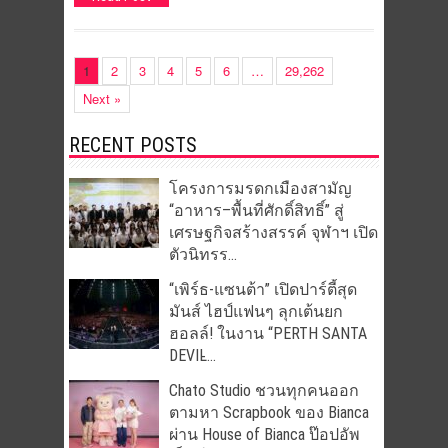
1
2
3
4
5
6
…
29,262
Next »
RECENT POSTS
โครงการมรดกเมืองสามัญ
“อาหาร–พื้นที่ศักดิ์สิทธิ์” สู่
เศรษฐกิจสร้างสรรค์ จุฬาฯ เปิด
ตัวนิทรร...
“เพิร์ธ-แซนต้า” เปิดปาร์ตี้สุด
มันส์ ไฮป์แฟนๆ ลุกเต้นยก
ฮอลล์! ในงาน “PERTH SANTA
DEVIL̵...
Chato Studio ชวนทุกคนออก
ตามหา Scrapbook ของ Bianca
ผ่าน House of Bianca ป๊อปอัพ