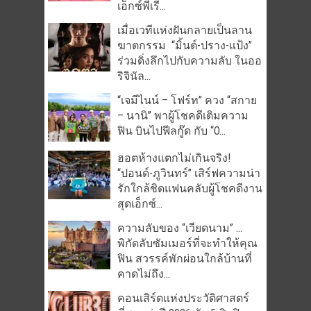
เอ็กซ์พีเรี...
เมื่อเวทีแห่งฝันกลายเป็นลาน
ฆาตกรรม “มิ้นต์-ปราง-แป้ง”
ร่วมดิ่งลึกไปกับความลับ ในออ
ริจินัล...
“เจมีไนน์ – โฟร์ท” ควง “สกาย
– นานิ” พาผู้โชคดีเติมความ
ฟิน บินไปฟีลกู๊ด กับ “O...
ฮอตห้างแตกไม่เกินจริง!
“ปอนด์-ภูวินทร์” เสิร์ฟความน่า
รักใกล้ชิดแฟนคลับผู้โชคดีงาน
สุดเอ็กซ์...
ความลับของ “เวียดนาม” …
พิกัดลับซัมเมอร์ที่จะทำให้คุณ
ฟิน สวรรค์พักผ่อนใกล้บ้านที่
คาดไม่ถึง...
คอนเสิร์ตแห่งประวัติศาสตร์