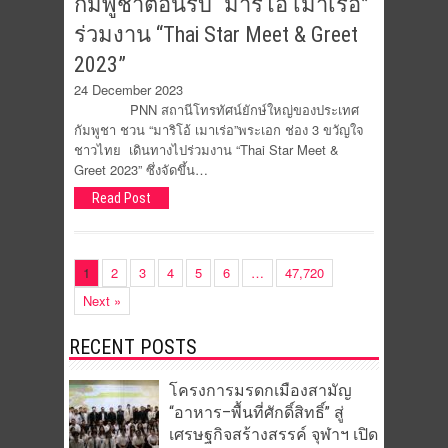
กัมพูชาต้อนรับ “มาริโอ้ เมาเร่อ”
ร่วมงาน “Thai Star Meet & Greet
2023”
24 December 2023
PNN สถานีโทรทัศน์ยักษ์ใหญ่ของประเทศ
กัมพูชา ชวน “มาริโอ้ เมาเร่อ”พระเอก ช่อง 3 ขวัญใจ
ชาวไทย เดินทางไปร่วมงาน “Thai Star Meet &
Greet 2023” ซึ่งจัดขึ้น…
Read Post
1
2
3
4
5
6
…
47,720
Next »
RECENT POSTS
โครงการมรดกเมืองสามัญ
“อาหาร–พื้นที่ศักดิ์สิทธิ์” สู่
เศรษฐกิจสร้างสรรค์ จุฬาฯ เปิด