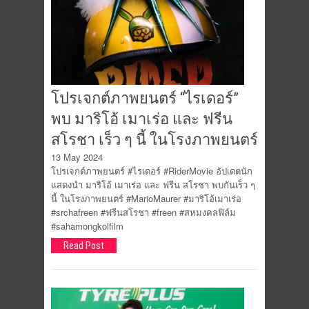
โปรเจกต์ภาพยนตร์ “ไรเดอร์”
พบ มาริโอ้ เมาเร่อ และ ฟรีน
สโรชา เร็ว ๆ นี้ ในโรงภาพยนตร์
13 May 2024
โปรเจกต์ภาพยนตร์ #ไรเดอร์ #RiderMovie อัปเดตนัก
แสดงนำ มาริโอ้ เมาเร่อ และ ฟรีน สโรชา พบกันเร็ว ๆ
นี้ ในโรงภาพยนตร์ #MarioMaurer #มาริโอ้เมาเร่อ
#srchafreen #ฟรีนสโรชา #freen #สหมงคลฟิล์ม
#sahamongkolfilm
Read Post