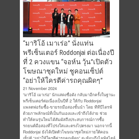
“มาริโอ้ เมาเร่อ” นั่งแท่น
พรีเซ็นเตอร์ Roddonjai ต่อเนื่องปี
ที่ 2 ควงแขน “จอห์น วุ้น”เปิดตัว
โฆษณาชุดใหม่ ชูคอนเซ็ปต์
“อย่าให้ใครตีค่ารถคุณผิดๆ”
21 November 2024
“มาริโอ้ เมาเร่อ” นักแสดงชื่อดัง กลับมาอีกครั้งในฐานะ
พรีเซ็นเตอร์ต่อเนื่องเป็นปีที่ 2 ให้กับ Roddonjai
แพลตฟอร์มซื้อ-ขายรถมือสองชั้นนำ โดย ทีทีบีไดรฟ์
ด้วยภาพลักษณ์ที่เป็นกันเองและเข้าถึงได้ง่าย ช่วย
ทำให้คนรุ่นใหม่ได้สัมผัสถึงประสบการณ์การซื้อ
รถยนต์มือสองที่โปร่งใสและตรงไปตรงมา นอกจากนี้
Roddonjai ยังได้เปิดตัวโฆษณาชุดใหม่ภายใต้คอน
เซ็ปต์ “อย่าให้ใครตีค่ารถคุณผิดๆ” สะท้อนถึงไลฟ์สไตล์