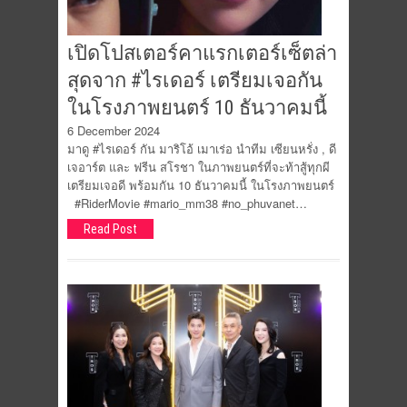
เปิดโปสเตอร์คาแรกเตอร์เซ็ตล่า
สุดจาก #ไรเดอร์ เตรียมเจอกัน
ในโรงภาพยนตร์ 10 ธันวาคมนี้
6 December 2024
มาดู #ไรเดอร์ กัน มาริโอ้ เมาเร่อ นำทีม เซียนหรั่ง , ดี
เจอาร์ต และ ฟรีน สโรชา ในภาพยนตร์ที่จะท้าสู้ทุกผี
เตรียมเจอดี พร้อมกัน 10 ธันวาคมนี้ ในโรงภาพยนตร์
#RiderMovie #mario_mm38 #no_phuvanet…
Read Post