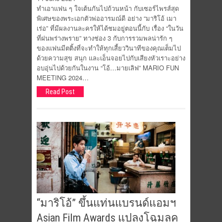
ทำเอาแฟน ๆ ใจเต้นกันไปถ้วนหน้า กับเซอร์ไพรส์สุด
พิเศษของพระเอกตัวพ่ออารมณ์ดี อย่าง “มาริโอ้ เมา
เร่อ” ที่มีผลงานละครให้ได้ชมอยู่ตอนนี้กับ เรื่อง “ในวัน
ที่ฝนพร่างพราย” ทางช่อง 3 กับการรวมพลน่ารัก ๆ
ของแฟนมีตติ้งที่จะทำให้ทุกเสี้ยววินาทีของคุณเต็มไป
ด้วยความสุข สนุก และเอ็นจอยไปกับเสียงหัวเราะอย่าง
อบอุ่นไปด้วยกันในงาน “โอ้…มายเลิฟ” MARIO FUN
MEETING 2024…
Read Post
“มาริโอ้” ขึ้นแท่นแบรนด์แอมฯ
Asian Film Awards แปลงโฉมลุค