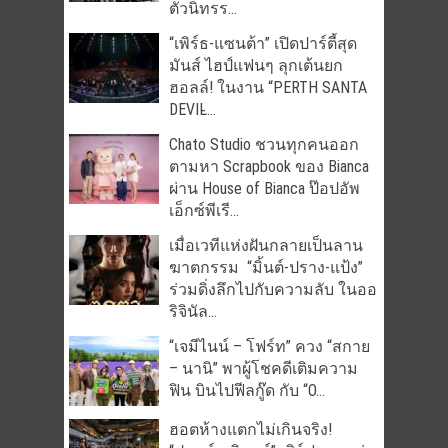
ตัวนิทรร...
“เพิร์ธ-แซนต้า” เปิดปาร์ตี้สุด
มันส์ ไฮป์แฟนๆ ลุกเต้นยก
ฮอลล์! ในงาน “PERTH SANTA
DEVIL̵...
Chato Studio ชวนทุกคนออก
ตามหา Scrapbook ของ Bianca
ผ่าน House of Bianca ป๊อปอัพ
เอ็กซ์พีเรี...
เมื่อเวทีแห่งฝันกลายเป็นลาน
ฆาตกรรม “มิ้นต์-ปราง-แป้ง”
ร่วมดิ่งลึกไปกับความลับ ในออ
ริจินัล...
“เจมีไนน์ – โฟร์ท” ควง “สกาย
– นานิ” พาผู้โชคดีเติมความ
ฟิน บินไปฟีลกู๊ด กับ “O...
ฮอตห้างแตกไม่เกินจริง!