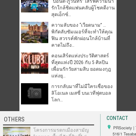
“ปอนด์-ภูวินทร์” เสิร์ฟความน่า
รักใกล้ชิดแฟนคลับผู้โชคดีงาน
สุดเอ็กซ์...
ความลับของ “เวียดนาม” …
พิกัดลับซัมเมอร์ที่จะทำให้คุณ
ฟิน สวรรค์พักผ่อนใกล้บ้านที่
คาดไม่ถึง...
คอนเสิร์ตแห่งประวัติศาสตร์
ที่สุดแห่งปี 2026 กับ 5 ศิลปิน
เพื่อนรักวัยสามสิบ ยอดมงกุฎ
แห่งยุ...
การกลับมาที่ไม่มีใครเชื่อของ
ลิโอเนล เมสซี่ บนเวทีฟุตบอล
โลก...
CONTACT
OTHERS
PRSociety | 
โครงการมรดกเมืองสามัญ
516/1 Tesabarn