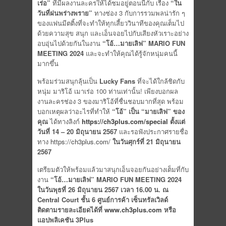
เร่อ”
ที่มีผลงานละครให้ได้ชมอยู่ตอนนี้กับ เรื่อง
“ใน
วันที่ฝนพร่างพราย”
ทางช่อง 3 กับการรวมพลน่ารัก ๆ
ของแฟนมีตติ้งที่จะทำให้ทุกเสี้ยววินาทีของคุณเต็มไป
ด้วยความสุข สนุก และเอ็นจอยไปกับเสียงหัวเราะอย่าง
อบอุ่นไปด้วยกันในงาน
“โอ้…มายเลิฟ”
MARIO FUN
MEETING
2024
และจะทำให้คุณได้รู้จักหนุ่มคนนี้
มากขึ้น
พร้อมร่วมสนุกลุ้นเป็น
Lucky Fans
ที่จะได้ใกล้ชิดกับ
หนุ่ม มาริโอ้ เมาเร่อ 100 ท่านเท่านั้น! เพียงบอกผล
งานละครช่อง 3 ของมาริโอ้ที่ชื่นชอบมากที่สุด พร้อม
บอกเหตุผลว่าอะไรที่ทำให้
“โอ้” เป็น “มายเลิฟ”
ของ
คุณ
ได้ทางลิงก์
https://ch3plus.com/special
ตั้งแต่
วันที่
14 – 20
มิถุนายน
2567
และรอฟังประกาศรายชื่อ
ทาง
https://ch3plus.com/
ในวันศุกร์ที่
21 มิถุนายน
2567
เตรียมตัวให้พร้อมแล้วมาสนุกเอ็นจอยกันอย่างเต็มที่กับ
งาน
“โอ้…มายเลิฟ” MARIO FUN MEETING 2024
ในวันพุธที่ 26 มิถุนายน 2567 เวลา 16.00 น. ณ
Central Court ชั้น 6 ศูนย์การค้า เซ็นทรัลเวิลด์
ติดตามรายละเอียดได้ที่
www.ch3plus.com
หรือ
แอปพลิเคชัน 3Plus