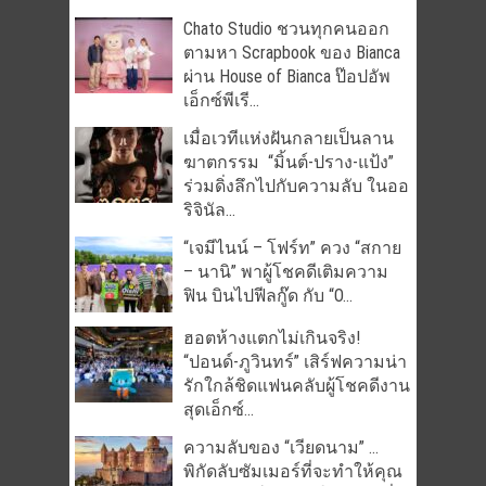
Chato Studio ชวนทุกคนออก
ตามหา Scrapbook ของ Bianca
ผ่าน House of Bianca ป๊อปอัพ
เอ็กซ์พีเรี...
เมื่อเวทีแห่งฝันกลายเป็นลาน
ฆาตกรรม “มิ้นต์-ปราง-แป้ง”
ร่วมดิ่งลึกไปกับความลับ ในออ
ริจินัล...
“เจมีไนน์ – โฟร์ท” ควง “สกาย
– นานิ” พาผู้โชคดีเติมความ
ฟิน บินไปฟีลกู๊ด กับ “O...
ฮอตห้างแตกไม่เกินจริง!
“ปอนด์-ภูวินทร์” เสิร์ฟความน่า
รักใกล้ชิดแฟนคลับผู้โชคดีงาน
สุดเอ็กซ์...
ความลับของ “เวียดนาม” …
พิกัดลับซัมเมอร์ที่จะทำให้คุณ