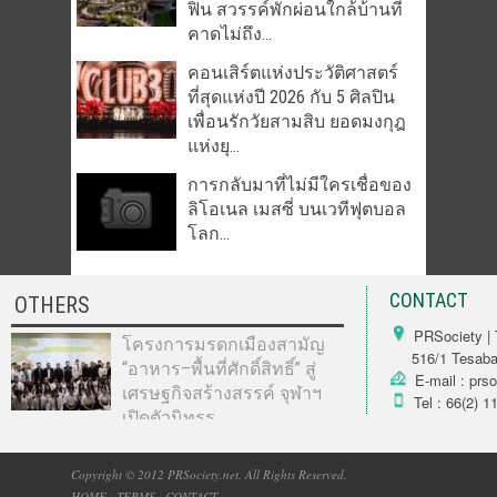
ฟิน สวรรค์พักผ่อนใกล้บ้านที่
คาดไม่ถึง...
คอนเสิร์ตแห่งประวัติศาสตร์
ที่สุดแห่งปี 2026 กับ 5 ศิลปิน
เพื่อนรักวัยสามสิบ ยอดมงกุฎ
แห่งยุ...
การกลับมาที่ไม่มีใครเชื่อของ
ลิโอเนล เมสซี่ บนเวทีฟุตบอล
โลก...
CONTACT
OTHERS
PRSociety | 
โครงการมรดกเมืองสามัญ
516/1 Tesabarn
“อาหาร–พื้นที่ศักดิ์สิทธิ์” สู่
E-mail : prs
เศรษฐกิจสร้างสรรค์ จุฬาฯ
Tel : 66(2) 1
เปิดตัวนิทรร...
Copyright © 2012 PRSociety.net. All Rights Reserved.
HOME
|
TERMS
|
CONTACT