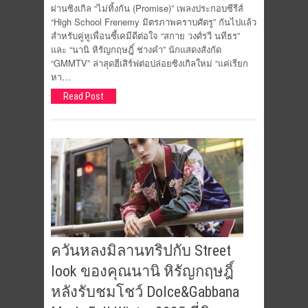
ผ่านซิงเกิล “ไม่ทิ้งกัน (Promise)” เพลงประกอบซีรีส์
“High School Frenemy มิตรภาพคราบศัตรู” กันไปแล้ว
สำหรับคู่หูเพื่อนซี้เคมีดีต่อใจ “สกาย วงศ์รวี นทีธร”
และ “นานิ หิรัญกฤษฎิ์ ช่างคำ” นักแสดงสังกัด
“GMMTV” ล่าสุดฮีเสิร์ฟต่อปล่อยซิงเกิลใหม่ “แค่เรียก
หา…
Read Post
ควันหลงมิลานทริปกับ Street
look ของคุณนานิ หิรัญกฤษฎิ์
หลังรับชมโชว์ Dolce&Gabbana