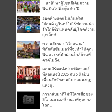
– นานิ” พาผู้โชคดีเติมความ
ฟิน บินไปฟีลกู๊ด กับ “O...
ฮอตห้างแตกไม่เกินจริง!
“ปอนด์-ภูวินทร์” เสิร์ฟความน่า
รักใกล้ชิดแฟนคลับผู้โชคดีงาน
สุดเอ็กซ์...
ความลับของ “เวียดนาม” …
พิกัดลับซัมเมอร์ที่จะทำให้คุณ
ฟิน สวรรค์พักผ่อนใกล้บ้านที่
คาดไม่ถึง...
คอนเสิร์ตแห่งประวัติศาสตร์
ที่สุดแห่งปี 2026 กับ 5 ศิลปิน
เพื่อนรักวัยสามสิบ ยอดมงกุฎ
แห่งยุ...
การกลับมาที่ไม่มีใครเชื่อของ
ลิโอเนล เมสซี่ บนเวทีฟุตบอล
โลก...