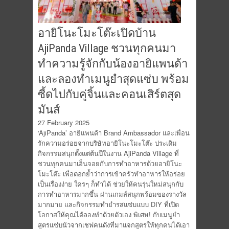
อายิโนะโมะโต๊ะเปิดบ้าน
AjiPanda Village ชวนทุกคนมา
ทำความรู้จักกับน้องอายิแพนด้า
และลองทำเมนูยำสุดแซ่บ พร้อม
ซี้ดไปกับคู่จิ้นและคอนเสิร์ตสุด
มันส์
27 February 2025
‘AjiPanda’ อายิแพนด้า Brand Ambassador และเพื่อน
รักความอร่อยจากบริษัทอายิโนะโมะโต๊ะ ประเดิม
กิจกรรมสนุกตั้งแต่ต้นปีในงาน AjiPanda Village ที่
ชวนทุกคนมาเอ็นจอยกับการทำอาหารด้วยอายิโนะ
โมะโต๊ะ เพื่อตอกย้ำว่าการเข้าครัวทำอาหารให้อร่อย
เป็นเรื่องง่าย ใครๆ ก็ทำได้ ช่วยให้คนรุ่นใหม่สนุกกับ
การทำอาหารมากขึ้น ผ่านเกมส์สนุกพร้อมของรางวัล
มากมาย และกิจกรรมทำยำรสแซ่บแบบ DIY ที่เปิด
โอกาสให้คุณได้ลองทำด้วยตัวเอง พิเศษ! กับเมนูยำ
สูตรแซ่บนัวจากเชฟคนดังที่มาแจกสูตรให้ทุกคนได้เอา