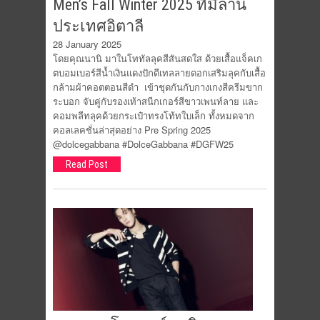
Men’s Fall Winter 2025 ที่มิลาน
ประเทศอิตาลี
28 January 2025
โดยคุณนานิ มาในโททัลลุคสีสันสดใส ด้วยเสื้อแจ็คเก
ตบอมเบอร์สีน้ำเงินแดงปักดีเทลลายดอกเสริมลุคกับเสื้อ
กล้ามผ้าคอตตอนสีดำ เข้าชุดกันกับกางเกงสีครีมขาก
ระบอก จับคู่กับรองเท้าสนีกเกอร์สีขาวเพนท์ลาย และ
คอมพลีทลุคด้วยกระเป๋าทรงโท้ทใบเล็ก ทั้งหมดจาก
คอลเลคชั่นล่าสุดอย่าง Pre Spring 2025
@dolcegabbana #DolceGabbana #DGFW25
Read Post