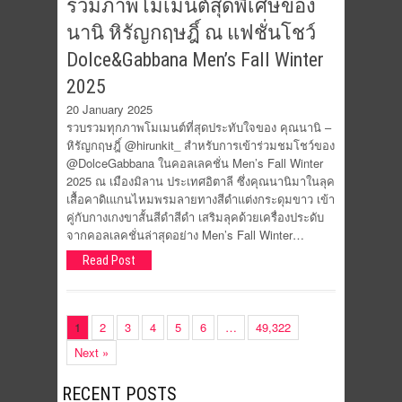
รวมภาพโมเมนต์สุดพิเศษของ
นานิ หิรัญกฤษฎิ์ ณ แฟชั่นโชว์
Dolce&Gabbana Men’s Fall Winter
2025
20 January 2025
รวบรวมทุกภาพโมเมนต์ที่สุดประทับใจของ คุณนานิ –
หิรัญกฤษฎิ์ @hirunkit_ สำหรับการเข้าร่วมชมโชว์ของ
@DolceGabbana ในคอลเลคชั่น Men’s Fall Winter
2025 ณ เมืองมิลาน ประเทศอิตาลี ซึ่งคุณนานิมาในลุค
เสื้อคาดิเแกนไหมพรมลายทางสีดำแต่งกระดุมขาว เข้า
คู่กับกางเกงขาสั้นสีดำสีดำ เสริมลุคด้วยเครื่องประดับ
จากคอลเลคชั่นล่าสุดอย่าง Men’s Fall Winter…
Read Post
1
2
3
4
5
6
…
49,322
Next »
RECENT POSTS