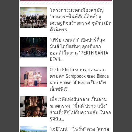
โครงการมรดกเมืองสามัญ
“อาหาร–พื้นที่ศักดิ์สิทธิ์” สู่
เศรษฐกิจสร้างสรรค์ จุฬาฯ เปิด
ตัวนิทรร...
“เพิร์ธ-แซนต้า” เปิดปาร์ตี้สุด
มันส์ ไฮป์แฟนๆ ลุกเต้นยก
ฮอลล์! ในงาน “PERTH SANTA
DEVIL̵...
Chato Studio ชวนทุกคนออก
ตามหา Scrapbook ของ Bianca
ผ่าน House of Bianca ป๊อปอัพ
เอ็กซ์พีเรี...
เมื่อเวทีแห่งฝันกลายเป็นลาน
ฆาตกรรม “มิ้นต์-ปราง-แป้ง”
ร่วมดิ่งลึกไปกับความลับ ในออ
ริจินัล...
“เจมีไนน์ – โฟร์ท” ควง “สกาย