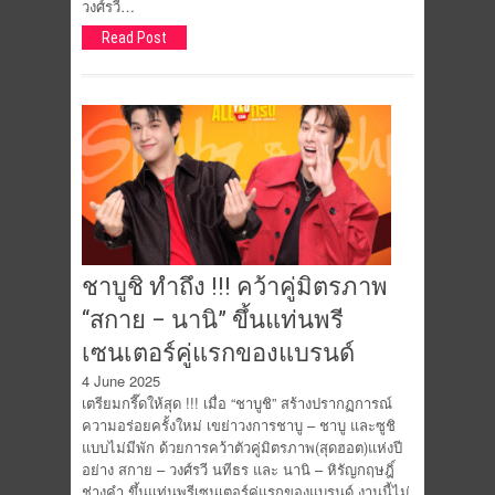
วงศ์รวี…
Read Post
ชาบูชิ ทำถึง !!! คว้าคู่มิตรภาพ
“สกาย – นานิ” ขึ้นแท่นพรี
เซนเตอร์คู่แรกของแบรนด์
4 June 2025
เตรียมกรี๊ดให้สุด !!! เมื่อ “ชาบูชิ” สร้างปรากฏการณ์
ความอร่อยครั้งใหม่ เขย่าวงการชาบู – ชาบู และซูชิ
แบบไม่มีพัก ด้วยการคว้าตัวคู่มิตรภาพ(สุดฮอต)แห่งปี
อย่าง สกาย – วงศ์รวี นทีธร และ นานิ – หิรัญกฤษฎิ์
ช่างคำ ขึ้นแท่นพรีเซนเตอร์คู่แรกของแบรนด์ งานนี้ไม่