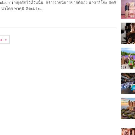
achi ) หยุดรักไว้ที่วันนั้น สร้างจากนิยายขายดีของ มาซาฮิโกะ คัตซึ
ก นำโดย ทาคุมิ คิตะมุระ…
xt »