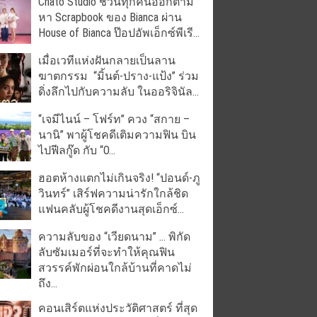
Chato Studio ชวนทุกคนออกตาม
หา Scrapbook ของ Bianca ผ่าน
House of Bianca ป๊อปอัพเอ็กซ์พีเรี...
เมื่อเวทีแห่งฝันกลายเป็นลาน
ฆาตกรรม “มิ้นต์-ปราง-แป้ง” ร่วม
ดิ่งลึกไปกับความลับ ในออริจินัล...
“เจมีไนน์ – โฟร์ท” ควง “สกาย –
นานิ” พาผู้โชคดีเติมความฟิน บิน
ไปฟีลกู๊ด กับ “O...
ฮอตห้างแตกไม่เกินจริง! “ปอนด์-ภู
วินทร์” เสิร์ฟความน่ารักใกล้ชิด
แฟนคลับผู้โชคดีงานสุดเอ็กซ์...
ความลับของ “เวียดนาม” … พิกัด
ลับซัมเมอร์ที่จะทำให้คุณฟิน
สวรรค์พักผ่อนใกล้บ้านที่คาดไม่
ถึง...
คอนเสิร์ตแห่งประวัติศาสตร์ ที่สุด