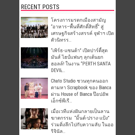
RECENT POSTS
โครงการมรดกเมืองสามัญ
“อาหาร–พื้นที่ศักดิ์สิทธิ์” สู่
เศรษฐกิจสร้างสรรค์ จุฬาฯ เปิด
ตัวนิทรร...
“เพิร์ธ-แซนต้า” เปิดปาร์ตี้สุด
มันส์ ไฮป์แฟนๆ ลุกเต้นยก
ฮอลล์! ในงาน “PERTH SANTA
DEVIL̵...
Chato Studio ชวนทุกคนออก
ตามหา Scrapbook ของ Bianca
ผ่าน House of Bianca ป๊อปอัพ
เอ็กซ์พีเรี...
เมื่อเวทีแห่งฝันกลายเป็นลาน
ฆาตกรรม “มิ้นต์-ปราง-แป้ง”
ร่วมดิ่งลึกไปกับความลับ ในออ
ริจินัล...