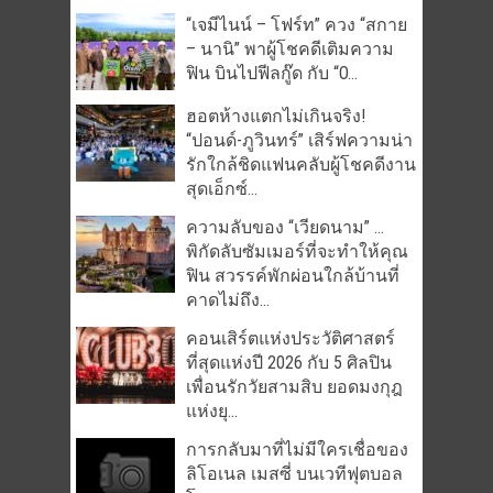
“เจมีไนน์ – โฟร์ท” ควง “สกาย
– นานิ” พาผู้โชคดีเติมความ
ฟิน บินไปฟีลกู๊ด กับ “O...
ฮอตห้างแตกไม่เกินจริง!
“ปอนด์-ภูวินทร์” เสิร์ฟความน่า
รักใกล้ชิดแฟนคลับผู้โชคดีงาน
สุดเอ็กซ์...
ความลับของ “เวียดนาม” …
พิกัดลับซัมเมอร์ที่จะทำให้คุณ
ฟิน สวรรค์พักผ่อนใกล้บ้านที่
คาดไม่ถึง...
คอนเสิร์ตแห่งประวัติศาสตร์
ที่สุดแห่งปี 2026 กับ 5 ศิลปิน
เพื่อนรักวัยสามสิบ ยอดมงกุฎ
แห่งยุ...
การกลับมาที่ไม่มีใครเชื่อของ
ลิโอเนล เมสซี่ บนเวทีฟุตบอล