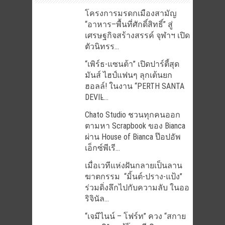
โครงการมรดกเมืองสามัญ
“อาหาร–พื้นที่ศักดิ์สิทธิ์” สู่
เศรษฐกิจสร้างสรรค์ จุฬาฯ เปิด
ตัวนิทรร...
“เพิร์ธ-แซนต้า” เปิดปาร์ตี้สุด
มันส์ ไฮป์แฟนๆ ลุกเต้นยก
ฮอลล์! ในงาน “PERTH SANTA
DEVIL̵...
Chato Studio ชวนทุกคนออก
ตามหา Scrapbook ของ Bianca
ผ่าน House of Bianca ป๊อปอัพ
เอ็กซ์พีเรี...
เมื่อเวทีแห่งฝันกลายเป็นลาน
ฆาตกรรม “มิ้นต์-ปราง-แป้ง”
ร่วมดิ่งลึกไปกับความลับ ในออ
ริจินัล...
“เจมีไนน์ – โฟร์ท” ควง “สกาย