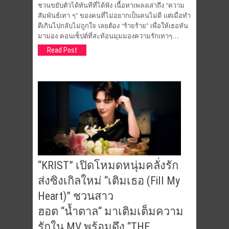
ชวนขยับตัวได้ทันทีที่ได้ฟัง เนื้อหาเพลงเล่าถึง “ความ
สัมพันธ์เทา ๆ” ของคนที่ไม่อยากเป็นคนไม่ดี แต่เมื่อทำ
ดีเกินไปกลับไม่ถูกใจ เลยต้อง “ร้ายร้าย” เพื่อให้เธอหัน
มามอง คอนเซ็ปต์ที่สะท้อนมุมมองความรักเทาๆ…
Read Post
“KRIST” เปิดโหมดหนุ่มคลั่งรัก
ส่งซิงเกิลใหม่ “เติมเธอ (Fill My
Heart)” ชวนสาว
ฮอต “น้ำตาล“ มาเติมเต็มความ
รักใน MV พร้อมดึง “THE