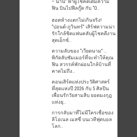
– นานิ” พาผู้โชคดีเติมความ
ฟิน บินไปฟีลกู๊ด กับ “O...
ฮอตห้างแตกไม่เกินจริง!
“ปอนด์-ภูวินทร์” เสิร์ฟความน่า
รักใกล้ชิดแฟนคลับผู้โชคดีงาน
สุดเอ็กซ์...
ความลับของ “เวียดนาม” …
พิกัดลับซัมเมอร์ที่จะทำให้คุณ
ฟิน สวรรค์พักผ่อนใกล้บ้านที่
คาดไม่ถึง...
คอนเสิร์ตแห่งประวัติศาสตร์
ที่สุดแห่งปี 2026 กับ 5 ศิลปิน
เพื่อนรักวัยสามสิบ ยอดมงกุฎ
แห่งยุ...
การกลับมาที่ไม่มีใครเชื่อของ
ลิโอเนล เมสซี่ บนเวทีฟุตบอล
โลก...