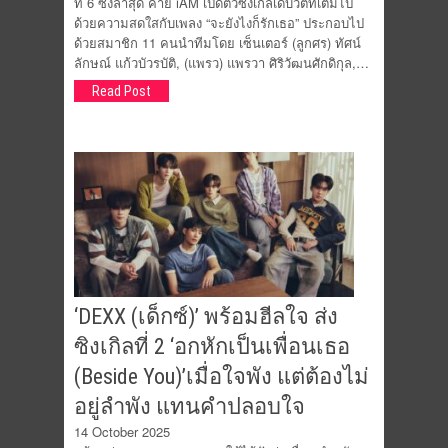
ที่ 6 ซึ่งล่าสุด ค่าย iAM เปิดตัวซิงเกิลเดบิวต์ที่เต็มไป
ด้วยความสดใสกับเพลง “จะยังไงก็รักเธอ” ประกอบไป
ด้วยสมาชิก 11 คนนำทีมโดย เซ็นเตอร์ (ลูกศร) ทัศน์
ลักษณ์ แก้วบัวรบัติ, (แพรว) แพรวา ศิริวัฒนศักดิกุล,…
Read Post
‘DEXX (เด็กซ์)’ พร้อมฮีลใจ ส่ง
ซิงเกิลที่ 2 ‘อกหักเป็นเพื่อนเธอ
(Beside You)’เมื่อใจพัง แต่ต้องไม่
อยู่ลำพัง แทนคำปลอบใจ
14 October 2025