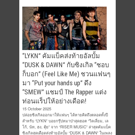
“LYKN” คัมแบ็คส่งท้ายอัลบั้ม
“DUSK & DAWN” กับซิงเกิล “ชอบ
ก็บอก” (Feel Like Me) ชวนแฟนๆ
มา “Put your hands up” ดึง
“SMEW” แชมป์ The Rapper แต่ง
ท่อนแร็ปให้อย่างเดือด!
15 October 2025
ปล่อยซิงเกิลออกมาให้แฟนๆ ได้หายคิดถึงตลอดทั้งปี
สำหรับ “LYKN” บอยกรุ๊ปหมาป่าสุดฮอต “วิลเลี่ยม, เล
โก้, นัท, ฮง, ตุ้ย” จาก “RISER MUSIC” ล่าสุดคัมแบ็ค
ซิงเกิลสุดเดือดส่งท้ายอัลบั้ม “DUSK & DAWN” ในเพลง