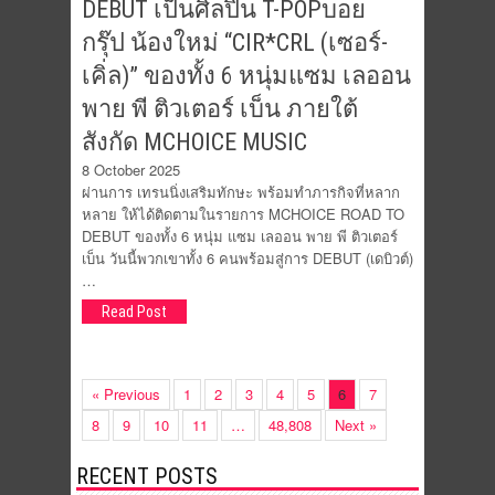
DEBUT เป็นศิลปิน T-POPบอย
กรุ๊ป น้องใหม่ “CIR*CRL (เซอร์-
เคิ่ล)” ของทั้ง 6 หนุ่มแซม เลออน
พาย พี ติวเตอร์ เบ็น ภายใต้
สังกัด MCHOICE MUSIC
8 October 2025
ผ่านการ เทรนนิ่งเสริมทักษะ พร้อมทำภารกิจที่หลาก
หลาย ให้ได้ติดตามในรายการ MCHOICE ROAD TO
DEBUT ของทั้ง 6 หนุ่ม แซม เลออน พาย พี ติวเตอร์
เบ็น วันนี้พวกเขาทั้ง 6 คนพร้อมสู่การ DEBUT (เดบิวต์)
…
Read Post
« Previous
1
2
3
4
5
6
7
8
9
10
11
…
48,808
Next »
RECENT POSTS