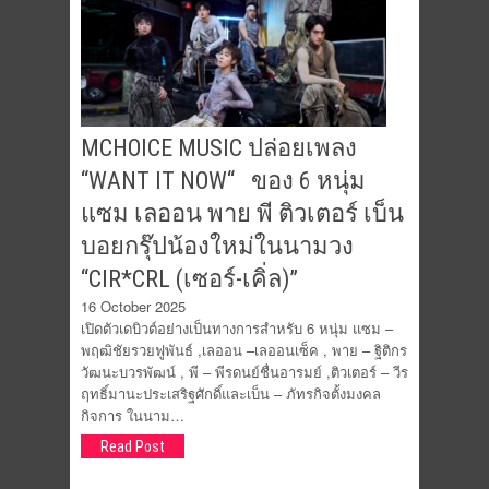
MCHOICE MUSIC ปล่อยเพลง
“WANT IT NOW“ ของ 6 หนุ่ม
แซม เลออน พาย พี ติวเตอร์ เบ็น
บอยกรุ๊ปน้องใหม่ในนามวง
“CIR*CRL (เซอร์-เคิ่ล)”
16 October 2025
เปิดตัวเดบิวต์อย่างเป็นทางการสำหรับ 6 หนุ่ม แซม –
พฤฒิชัยรวยฟูพันธ์ ,เลออน –เลออนเซ็ค , พาย – ฐิติกร
วัฒนะบวรพัฒน์ , พี – พีรดนย์ชื่นอารมย์ ,ติวเตอร์ – วีร
ฤทธิ์มานะประเสริฐศักดิ์และเบ็น – ภัทรกิจตั้งมงคล
กิจการ ในนาม…
Read Post