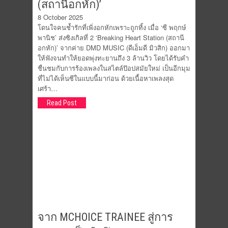
(สถานีอกหัก)’
8 October 2025
โดนใจคนช้ำรักที่เพิ่งอกหักเพราะถูกทิ้ง เมื่อ ‘ซี พฤกษ์
พานิช’ ส่งซิงเกิลที่ 2 ‘Breaking Heart Station (สถานี
อกหัก)’ จากค่าย DMD MUSIC (ดีเอ็มดี มิวสิก) ออกมา
ให้ฟังจนทำให้ยอดพุ่งทะยานถึง 3 ล้านวิว โดยได้รับคำ
ชื่นชมกับการร้องเพลงในสไตล์ป๊อปสมัยใหม่ เป็นอีกมุม
ที่ไม่ได้เห็นซีในแบบนี้มาก่อน ด้วยเนื้อหาเพลงสุด
เศร้า…
Read Post
จาก MCHOICE TRAINEE สู่การ