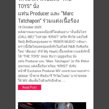
TOYS” นั่ง
แท่น Producer และ “Marc
Tatchapon” ร่วมแต่งเนื้อร้อง
18 October 2025
หลังฝากผลงานเพลงป็อปที่โด่งดังอย่าง “เจ็บเมื่อไหร่
(CALL ME)” ไปล่าสุด “KRIST” (คริส พีรวัส แสงโพธิ
รัตน์) ศิลปินหนุ่มฮอตจาก “RISER MUSIC” กลับมา
คราวนี้เปิดโหมดหนุ่มคลั่งรักในสไตล์ R&B กับซิงเกิล
ใหม่ “เติมเธอ“ (Fill My Heart) เบื้องหลังความคลั่งรักนี้
ได้ “THE TOYS” (ทอย ธันวา บุญสูงเนิน) นั่ง
แท่น Producer และ “Marc Tatchapon” (มาร์ค ธัชพล
จุลเกษม) แต่งเนื้อร้อง พร้อม “KRIST” ยังรับ
หน้าที่ Exclusive Producer MV แถมชวนนางเอกสาว
สุดฮอต “น้ำตาล ทิพย์นารี วีรวัฒโนดม” มาถ่ายทอด
ให้ MV เติมเต็มไปด้วยรักอีกด้วย …
Read Post