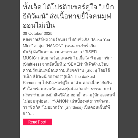
ทั้งเจ็ด ได้โปรดิวเซอร์คู่ใจ “แม็ก
ธิติวัฒน์” ส่งเนื้อหาขยี้ใจคนมูฟ
ออนไม่เป็น
28 October 2025
หลังจากเสิร์ฟความร้อนแรงไปกับซิงเกิล “Make You
Mine” ล่าสุด “NANON” (นนน กรภัทร์ เกิด
พันธ์) ศิลปินมากความสามารถจาก “RISER
MUSIC” กลับมาพร้อมเพลงรักไม่เผื่อใจ “ไม่อยากรัก”
(Shiftless) จากอัลบั้มที่ 2 “SEVEN” ที่เจ้าตัวเปรียบ
ความรักเป็นเหมือนความเกียจคร้าน (Sloth) โดยได้
“แม็ก ธิติวัฒน์ รองทอง” (แม็ก The darkest
Romance) โปรดิวเซอร์คู่ใจ มาถ่ายทอดเนื้อหากัดกิน
หัวใจ พร้อมชวนนักแสดงรุ่นน้อง “ตาต้า ธารพล พงษ์
นริศร”ร่วมแสดงมิวสิควิดีโอ ตอกย้ำความรู้สึกของคนที่
ไม่ยอมมูฟออน “NANON” เล่าเบื้องหลังการทำงาน
ว่า “ซิงเกิล “ไม่อยากรัก” (Shiftless) เป็นคอนเซ็ปต์ที่
ยาก…
Read Post