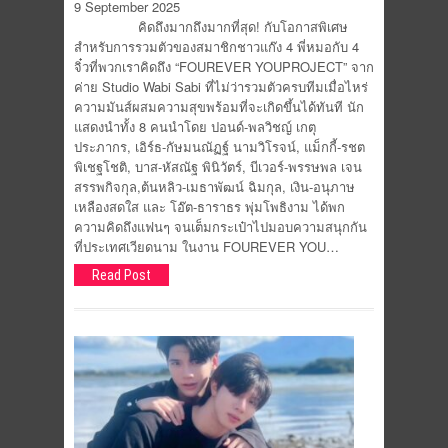
9 September 2025
คิดถึงมากถึงมากที่สุด! กับโอกาสพิเศษ
สำหรับการรวมตัวของสมาชิกชาวแก๊ง 4 พี่หมอกับ 4
จิ๋วที่พวกเราคิดถึง “FOUREVER YOUPROJECT” จาก
ค่าย Studio Wabi Sabi ที่ไม่ว่ารวมตัวครบทีมเมื่อไหร่
ความมันส์ผสมความสุขพร้อมที่จะเกิดขึ้นได้ทันที นัก
แสดงนำทั้ง 8 คนนำโดย ปอนด์-พลวิชญ์ เกตุ
ประภากร, เอิร์ธ-กัษมนณัฏฐ์ นามวิโรจน์, แม็กกี้-รชต
พิเชฐโชติ, บาส-หัสณัฐ พินิวัตร์, บีเวอร์-พรรษพล เจน
สรรพกิจกุล,ต้นหลิว-เมธาพัฒน์ ฉิมกุล, เงิน-อนุภาษ
เหลืองสดใส และ โอ๊ต-ธาราธร พุ่มโพธิงาม ได้พก
ความคิดถึงแฟนๆ จนเต็มกระเป๋าไปมอบความสนุกกัน
ที่ประเทศเวียดนาม ในงาน FOUREVER YOU…
Read Post