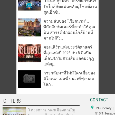
“ปอนด์-ภูวินทร์” เสิร์ฟความน่า
รักใกล้ชิดแฟนคลับผู้โชคดีงาน
สุดเอ็กซ์...
ความลับของ “เวียดนาม” …
พิกัดลับซัมเมอร์ที่จะทำให้คุณ
ฟิน สวรรค์พักผ่อนใกล้บ้านที่
คาดไม่ถึง...
คอนเสิร์ตแห่งประวัติศาสตร์
ที่สุดแห่งปี 2026 กับ 5 ศิลปิน
เพื่อนรักวัยสามสิบ ยอดมงกุฎ
แห่งยุ...
การกลับมาที่ไม่มีใครเชื่อของ
ลิโอเนล เมสซี่ บนเวทีฟุตบอล
โลก...
CONTACT
OTHERS
PRSociety | 
โครงการมรดกเมืองสามัญ
516/1 Tesabarn