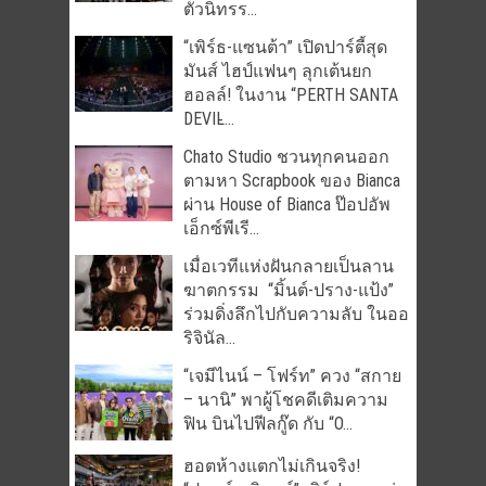
ตัวนิทรร...
“เพิร์ธ-แซนต้า” เปิดปาร์ตี้สุด
มันส์ ไฮป์แฟนๆ ลุกเต้นยก
ฮอลล์! ในงาน “PERTH SANTA
DEVIL̵...
Chato Studio ชวนทุกคนออก
ตามหา Scrapbook ของ Bianca
ผ่าน House of Bianca ป๊อปอัพ
เอ็กซ์พีเรี...
เมื่อเวทีแห่งฝันกลายเป็นลาน
ฆาตกรรม “มิ้นต์-ปราง-แป้ง”
ร่วมดิ่งลึกไปกับความลับ ในออ
ริจินัล...
“เจมีไนน์ – โฟร์ท” ควง “สกาย
– นานิ” พาผู้โชคดีเติมความ
ฟิน บินไปฟีลกู๊ด กับ “O...
ฮอตห้างแตกไม่เกินจริง!