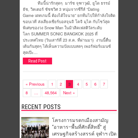
ทีมนี้น่ารักสุดๆ มาร์ช จุฑาวุฒิ, ยูโด ธรรม์
ธัช, วิคเตอร์ ชัชชวิศ 3 หนุ่มจากซีรีส์ “Dating
Game เดทเกมนี้ ต้องได้ใจนาย” ยกทีมไปให้กำลังใจติด
ขอบเวที ส่งเสียงเชียร์บอสจุนจิ โคจิ มุไค กับโชว์สุด
พิเศษของวง Snow Man ในมิวสิคเฟสติวัลระดับ
โลก SUMMER SONIC BANGKOK 2025 ที่
ประเทศไทย (วันเสาร์ที่ 23 ส.ค. ที่ผ่านมา) งานนี้ตื่น
เต้นกันสุดๆ ได้เห็นความปังแบบสดๆ เพอร์ฟอร์แมนซ์
สุดเป๊ะ…
Read Post
« Previous
1
2
3
4
5
6
7
8
…
48,564
Next »
RECENT POSTS
โครงการมรดกเมืองสามัญ
“อาหาร–พื้นที่ศักดิ์สิทธิ์” สู่
เศรษฐกิจสร้างสรรค์ จุฬาฯ เปิด