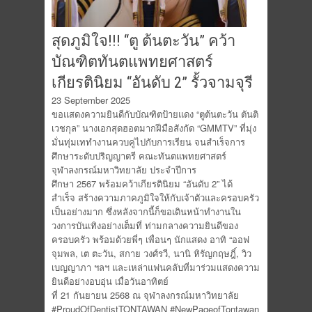
สุดภูมิใจ!!! “ตู ต้นตะวัน” คว้า
บัณฑิตทันตแพทยศาสตร์
เกียรตินิยม “อันดับ 2” รั้วจามจุรี
23 September 2025
ขอแสดงความยินดีกับบัณฑิตป้ายแดง “ตูต้นตะวัน ตันติ
เวชกุล” นางเอกสุดฮอตมากฝีมือสังกัด “GMMTV” ที่มุ่ง
มั่นทุ่มเททำงานควบคู่ไปกับการเรียน จนสำเร็จการ
ศึกษาระดับปริญญาตรี คณะทันตแพทยศาสตร์
จุฬาลงกรณ์มหาวิทยาลัย ประจำปีการ
ศึกษา 2567 พร้อมคว้าเกียรตินิยม “อันดับ 2” ได้
สำเร็จ สร้างความภาคภูมิใจให้กับเจ้าตัวและครอบครัว
เป็นอย่างมาก ซึ่งหลังจากนี้ก็ขอเดินหน้าทำงานใน
วงการบันเทิงอย่างเต็มที่ ท่ามกลางความยินดีของ
ครอบครัว พร้อมด้วยพี่ๆ เพื่อนๆ นักแสดง อาทิ “ออฟ
จุมพล, เต ตะวัน, สกาย วงศ์รวี, นานิ หิรัญกฤษฎิ์, วิว
เบญญาภา ฯลฯ และเหล่าแฟนคลับที่มาร่วมแสดงความ
ยินดีอย่างอบอุ่น เมื่อวันอาทิตย์
ที่ 21 กันยายน 2568 ณ จุฬาลงกรณ์มหาวิทยาลัย
#ProudOfDentistTONTAWAN #NewPageofTontawan