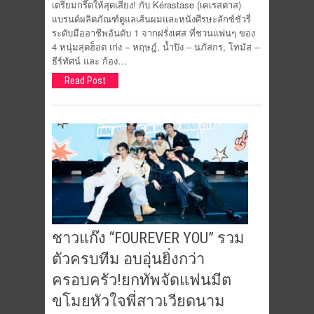
เตรียมกรี๊ดให้สุดเสียง! กับ Kérastase (เคเรสตาส)
แบรนด์ผลิตภัณฑ์ดูแลเส้นผมและหนังศีรษะลักซ์ชัวรี่
ระดับมืออาชีพอันดับ 1 จากฝรั่งเศส ที่ชวนแฟนๆ ของ
4 หนุ่มสุดฮ็อต เก่ง – หฤษฎ์, น้ำปิง – นภัสกร, โทมัส –
ธีร์ทัศน์ และ ก้อง…
Read Post
ชาวแก๊ง “FOUREVER YOU” รวม
ตัวครบทีม อบอุ่นยิ่งกว่า
ครอบครัว!ยกทัพจัดแฟนมีต
ขโมยหัวใจพี่สาวเวียดนาม