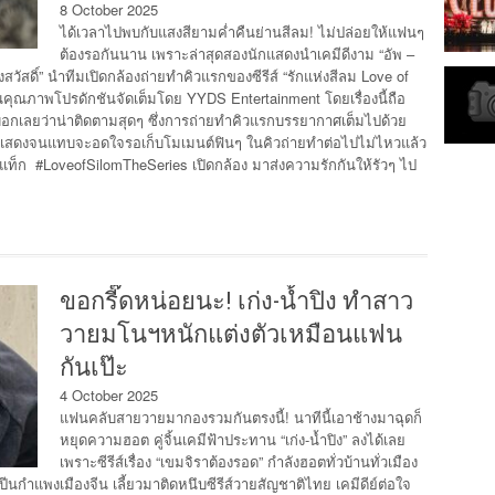
8 October 2025
ได้เวลาไปพบกับแสงสียามค่ำคืนย่านสีลม! ไม่ปล่อยให้แฟนๆ
ต้องรอกันนาน เพราะล่าสุดสองนักแสดงนำเคมีดีงาม “อัพ –
แสงสวัสดิ์” นำทีมเปิดกล้องถ่ายทำคิวแรกของซีรีส์ “รักแห่งสีลม Love of
านคุณภาพโปรดักชันจัดเต็มโดย YYDS Entertainment โดยเรื่องนี้ถือ
 บอกเลยว่าน่าติดตามสุดๆ ซึ่งการถ่ายทำคิวแรกบรรยากาศเต็มไปด้วย
กแสดงจนแทบจะอดใจรอเก็บโมเมนต์ฟินๆ ในคิวถ่ายทำต่อไปไม่ไหวแล้ว
็ก #LoveofSilomTheSeries เปิดกล้อง มาส่งความรักกันให้รัวๆ ไป
ขอกรี๊ดหน่อยนะ! เก่ง-น้ำปิง ทำสาว
วายมโนฯหนักแต่งตัวเหมือนแฟน
กันเป๊ะ
4 October 2025
แฟนคลับสายวายมากองรวมกันตรงนี้! นาทีนี้เอาช้างมาฉุดก็
หยุดความฮอต คู่จิ้นเคมีฟ้าประทาน “เก่ง-น้ำปิง” ลงได้เลย
เพราะซีรีส์เรื่อง “เขมจิราต้องรอด” กำลังฮอตทั่วบ้านทั่วเมือง
กปีนกำแพงเมืองจีน เลี้ยวมาติดหนึบซีรีส์วายสัญชาติไทย เคมีดีย์ต่อใจ