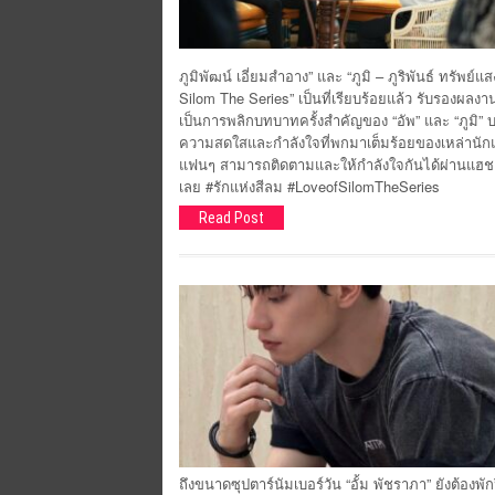
ภูมิพัฒน์ เอี่ยมสำอาง” และ “ภูมิ – ภูริพันธ์ ทรัพย์
Silom The Series” เป็นที่เรียบร้อยแล้ว รับรองผลง
เป็นการพลิกบทบาทครั้งสำคัญของ “อัพ” และ “ภูมิ”
ความสดใสและกำลังใจที่พกมาเต็มร้อยของเหล่านั
แฟนๆ สามารถติดตามและให้กำลังใจกันได้ผ่านแฮชแท
เลย #รักแห่งสีลม #LoveofSilomTheSeries
Read Post
ถึงขนาดซุปตาร์นัมเบอร์วัน “อั้ม พัชราภา” ยังต้องพั