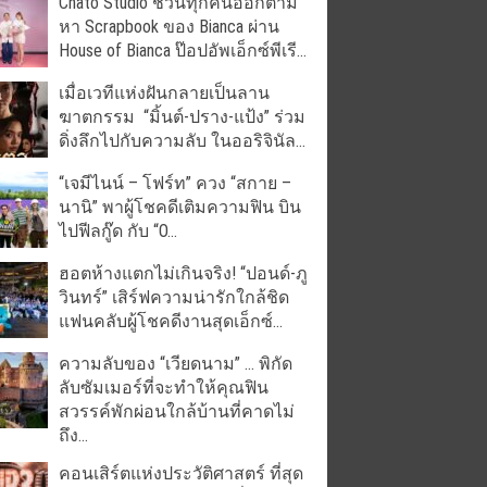
Chato Studio ชวนทุกคนออกตาม
หา Scrapbook ของ Bianca ผ่าน
House of Bianca ป๊อปอัพเอ็กซ์พีเรี...
เมื่อเวทีแห่งฝันกลายเป็นลาน
ฆาตกรรม “มิ้นต์-ปราง-แป้ง” ร่วม
ดิ่งลึกไปกับความลับ ในออริจินัล...
“เจมีไนน์ – โฟร์ท” ควง “สกาย –
นานิ” พาผู้โชคดีเติมความฟิน บิน
ไปฟีลกู๊ด กับ “O...
ฮอตห้างแตกไม่เกินจริง! “ปอนด์-ภู
วินทร์” เสิร์ฟความน่ารักใกล้ชิด
แฟนคลับผู้โชคดีงานสุดเอ็กซ์...
ความลับของ “เวียดนาม” … พิกัด
ลับซัมเมอร์ที่จะทำให้คุณฟิน
สวรรค์พักผ่อนใกล้บ้านที่คาดไม่
ถึง...
คอนเสิร์ตแห่งประวัติศาสตร์ ที่สุด