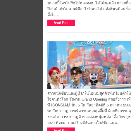
ขนาดนี้ใครไม่รักไม่หลงคงจะไม่ได้ซะแล้ว ล่าสุดก็สร้
ปิง” เค้าปาโมเมนต์มีอะไรในก่อไผ่ แต่งตัวเหมือนยิ่งก
ตั้งใจ…
Read Post
สาวกนักช้อปและผู้ที่รักในไอเทมสุดคิวท์เตรียมตัวใ
ใจคนทั่วโลก จัดงาน Grand Opening สุดอลังการ เพ
ที่ ICONSIAM ชั้น 5 ใน วันอาทิตย์ที่ 5 ตุลาคม 256
พบกับปรากฏการณ์ความสนุกสุดจี๊ดที่ ด้วยกิจกรรมสุด
งานด้วยการปรากฏตัวของสองหนุ่มหล่อ “จั๋ง วิกร บ
เซส) ที่จะมาร่วมสร้างสีสันแบบใกล้ชิด แฟน…
Read Post