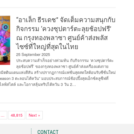
“อาเล็ก ธีรเดช” จัดเต็มความสนุกกับ
กิจกรรม ‘ควงซุปตาร์ตะลุยช้อปฟรี’
ณ กรุงทองพลาซา ศูนย์ค้าส่งพลัส
ไซซ์ที่ใหญ่ที่สุดในไทย
25 September 2025
ประสบความสำเร็จอย่างท่วมท้น กับกิจกรรม ‘ควงซุปตาร์ตะ
ลุยช้อปฟรี’ ของกรุงทองพลาซา ศูนย์ค้าส่งเครื่องแต่งกาย
่เนรมิตดินแดนแห่งสีสัน สร้างปรากฏการณ์แฟชั่นสุดสดใสต้อนรับซีซั่นใหม่
eason 3 ตะลอนไต้หวัน” มอบประสบการณ์ช้อปปิ้งสุดเอ็กซ์คลูซีฟที่
ัน ไลฟ์สไตล์ และโอกาสลุ้นทริปไต้หวัน 3 วัน 2…
…
48,815
Next »
CONTACT