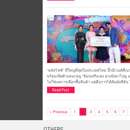
“พลัสไซซ์” ที่ใหญ่ที่สุดในประเทศไทย บิ๊กอีเวนต์ที
พร้อมเปิดตัวแคมเปญ “ช้อปเสริมเฮง ดวงปังพาไปมู s
ไม่ใช่แค่การเลือกซื้อสินค้า แต่คือการได้สัมผัสสีส
Read Post
« Previous
1
2
3
4
5
6
7
OTHERS