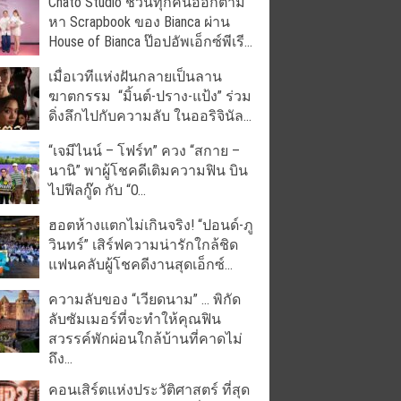
Chato Studio ชวนทุกคนออกตาม
หา Scrapbook ของ Bianca ผ่าน
House of Bianca ป๊อปอัพเอ็กซ์พีเรี...
เมื่อเวทีแห่งฝันกลายเป็นลาน
ฆาตกรรม “มิ้นต์-ปราง-แป้ง” ร่วม
ดิ่งลึกไปกับความลับ ในออริจินัล...
“เจมีไนน์ – โฟร์ท” ควง “สกาย –
นานิ” พาผู้โชคดีเติมความฟิน บิน
ไปฟีลกู๊ด กับ “O...
ฮอตห้างแตกไม่เกินจริง! “ปอนด์-ภู
วินทร์” เสิร์ฟความน่ารักใกล้ชิด
แฟนคลับผู้โชคดีงานสุดเอ็กซ์...
ความลับของ “เวียดนาม” … พิกัด
ลับซัมเมอร์ที่จะทำให้คุณฟิน
สวรรค์พักผ่อนใกล้บ้านที่คาดไม่
ถึง...
คอนเสิร์ตแห่งประวัติศาสตร์ ที่สุด