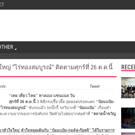
CT
OTHER
หญ่ “ไร่ทองสมบูรณ์” ติดตามศุกร์ที่ 26 ต.ค.นี้
RECE
nts
Tweet
“เทย เที่ยว ไทย” ทางแบง แชนแนล วัน
ศุกร์ที่ 26 ต.ค.นี้
3 พิธีกรเปรี้ยวจี๊ด สุดฮอตปรอทแตก
“ป๋อมแป๋ม-
“ไร่ทองสมบูรณ์”
ขับรถแม๊ว รถบั๊กกี้ รถวิบากที่
“ป๋อมแป๋ม”
เกือบทำ
ะความยากของการบังคับรถ ปิดท้ายไปต่อปากต่อคำที่
“ตลาดน้ำขวัญ
วใจใหม่ หัวใจหยุดเต้นกับ “ป๋อมแป๋ม-กอล์ฟ-ก๊อตจิ” ได้ในรายการ