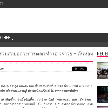
CT
OTHER
” รวมสุดยอดวงการตลก ทำ เอ วราวุธ – ต้นหอม
RECE
nts
ทั้ง เอ-วราวุธ เจนธนากุล บิ๊กบอส
เซ้นส์ เอนเตอร์เทนเมนท์
พร้อมสาว
ย เอื้อสังคมเศรษฐ์ ต้องเหนื่อยตั้งแต่เริ่มรายการเลยทีเดียว
๋ เชิญยิ้ม , โจอี้ เชิญยิ้ม
,
รุ้ง
–
รุ้ง
ลาวัลย์ โทนะหงษา และแจ๊ค ไรเด
ร่วมขนรางวัลกลับบ้านแบบไม่อั้น เรียกว่าแค่เริ่มรายการก็ขำจนกระจาย