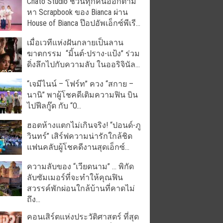
Chato Studio ชวนทุกคนออกตาม
หา Scrapbook ของ Bianca ผ่าน
House of Bianca ป๊อปอัพเอ็กซ์พีเรี...
เมื่อเวทีแห่งฝันกลายเป็นลาน
ฆาตกรรม “มิ้นต์-ปราง-แป้ง” ร่วม
ดิ่งลึกไปกับความลับ ในออริจินัล...
“เจมีไนน์ – โฟร์ท” ควง “สกาย –
นานิ” พาผู้โชคดีเติมความฟิน บิน
ไปฟีลกู๊ด กับ “O...
ฮอตห้างแตกไม่เกินจริง! “ปอนด์-ภู
วินทร์” เสิร์ฟความน่ารักใกล้ชิด
แฟนคลับผู้โชคดีงานสุดเอ็กซ์...
ความลับของ “เวียดนาม” … พิกัด
ลับซัมเมอร์ที่จะทำให้คุณฟิน
สวรรค์พักผ่อนใกล้บ้านที่คาดไม่
ถึง...
คอนเสิร์ตแห่งประวัติศาสตร์ ที่สุด