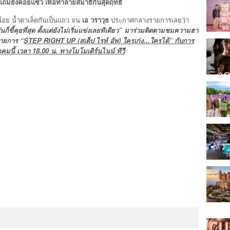
ยแถมยังคอยแซว เพื่อทำลายสมาธิกันสุดฤทธิ์
ื่อย น้ำตาเล็ดกันเป็นแถว จน
เอ วราวุธ
ประกาศกลางรายการเลยว่า
ขันก็ขี้คุยที่สุด ตั้งแต่ยังไม่เริ่มแข่งเลยทีเดียว” มาร่วมติดตามชมความฮา
นรายการ
“
STEP RIGHT UP (สเต็ป ไรท์ อัพ) ใครเก่ง…ใครได้” กับการ
คมนี้ เวลา 18.00 น. ทางโมโมเดิร์นไนน์ ทีวี