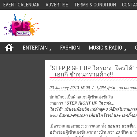
EVENT CALENDAR
ADVERTISE
TERMS & CONDITION
CONTA
ENTERTAIN
FASHION
MUSIC & RADIO
“STEP RIGHT UP ใครเก่ง…ใครได้
– เอกกี้ ขำจนกรามค้าง!!
23 January 2013 15:09
/ 1,254 ผู้ชม
-
no comme
ปกติมักจะเป็นฝ่ายแซวผู้เข้าแข่งขันใน
รายการ
“
STEP RIGHT UP ใครเก่ง…
ใครได้” เขินจนมือขวิด แต่ล่าสุด 3 พิธีกรในรายการ 
แซ่บ
ต้นหอม
-ศกุนตลา เทียนไพโรจน์ และ เอกกี้-เอกชั
เมื่อรวมสุดยอดของวงการตลก ทั้ง
แอนนา ชวนชื่น , เอ
อร์
พร้อมผู้เข้าแข่งขันจากทางบ้านกว่า 20 ชีวิต มา