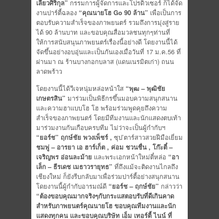
เลียวศิริกุล
”
กรรมการผู้จัดการและโปรดิวเซอร์ ก็ได้จัด
งานปาร์ตี้ฉลอง
“คุณนายโฮ
Go 90 ล้าน”
เพื่อเป็นการ
ตอบรับความสำเร็จของภาพยนตร์ รวมถึงการมุ่งสู่ราย
ได้ 90 ล้านบาท และขอบคุณสื่อมวลชนทุกๆท่านที่
ให้การสนับสนุนภาพยนตร์เรื่องนี้อย่างดี โดยงานนี้ได้
จัดขึ้นอย่างอบอุ่นและเป็นกันเองเมื่อวันที่ 17 ม.ค.56 ที่
ผ่านมา ณ ร้านบางกอกบลาส (แดนเนรมิตเก่า) ถนน
ลาดพร้าว
โดยงานนี้ได้วีเจหนุ่มหล่อหน้าใส
“พุฒ –
พุฒิชัย
เกษตรสิน
”
มาร่วมเป็นพิธีกรขึ้นมอบความสนุกสนาน
และความฮาแบบโฮ โฮ พร้อมร่วมพูดคุยถึงความ
สำเร็จของภาพยนตร์ โดยมีทีมงานและนักแสดงตบเท้า
มาร่วมงานกันเกือบครบทีม ไม่ว่าจะเป็นผู้กำกับฯ
“ยอร์ช” ฤกษ์ชัย พวงเพ็ชร์
,
ซุป’ตาร์สาวสวยฝีมือเยี่ยม
ชมพู่ – อารยา เอ ฮาร์เก็ต
, ค่อม ชวนชื่น , โก๊ะตี๋ –
เจริญพร อ่อนละม้าย
และพระเอกหน้าใหม่ตี๋หล่อ
“อา
เล็ก – ธีรเดช
เมธาวรายุทธ
”
ที่ถึงแม้จะติดงานไกลถึง
เชียงใหม่ ก็ยังรีบกลับมาเพื่อร่วมปาร์ตี้อย่างสนุกสนาน
โดยงานนี้ผู้กำกับอารมณ์ดี
“ยอร์ช – ฤกษ์ชัย”
กล่าวว่า
“ต้องขอบคุณมากจริงๆกับกระแสตอบรับที่ดีเกินคาด
สำหรับภาพยนตร์คุณนายโฮ ขอบคุณทีมงานและนัก
แสดงทุกคน และขอบคุณบริษัท เอ็ม เทอร์ตี้ ไนน์ ที่