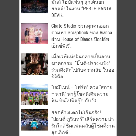
มันส์ ไฮป์แฟนๆ ลุกเต้นยก
ฮอลล์! ในงาน “PERTH SANTA
DEVIL̵...
Chato Studio ชวนทุกคนออก
ตามหา Scrapbook ของ Bianca
ผ่าน House of Bianca ป๊อปอัพ
เอ็กซ์พีเรี...
เมื่อเวทีแห่งฝันกลายเป็นลาน
ฆาตกรรม “มิ้นต์-ปราง-แป้ง”
ร่วมดิ่งลึกไปกับความลับ ในออ
ริจินัล...
“เจมีไนน์ – โฟร์ท” ควง “สกาย
– นานิ” พาผู้โชคดีเติมความ
ฟิน บินไปฟีลกู๊ด กับ “O...
ฮอตห้างแตกไม่เกินจริง!
“ปอนด์-ภูวินทร์” เสิร์ฟความน่า
รักใกล้ชิดแฟนคลับผู้โชคดีงาน
สุดเอ็กซ์...