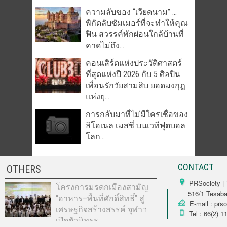
ความลับของ “เวียดนาม” …
พิกัดลับซัมเมอร์ที่จะทำให้คุณ
ฟิน สวรรค์พักผ่อนใกล้บ้านที่
คาดไม่ถึง...
คอนเสิร์ตแห่งประวัติศาสตร์
ที่สุดแห่งปี 2026 กับ 5 ศิลปิน
เพื่อนรักวัยสามสิบ ยอดมงกุฎ
แห่งยุ...
การกลับมาที่ไม่มีใครเชื่อของ
ลิโอเนล เมสซี่ บนเวทีฟุตบอล
โลก...
CONTACT
OTHERS
PRSociety | 
โครงการมรดกเมืองสามัญ
516/1 Tesabarn
“อาหาร–พื้นที่ศักดิ์สิทธิ์” สู่
E-mail : prs
เศรษฐกิจสร้างสรรค์ จุฬาฯ
Tel : 66(2) 1
เปิดตัวนิทรร...