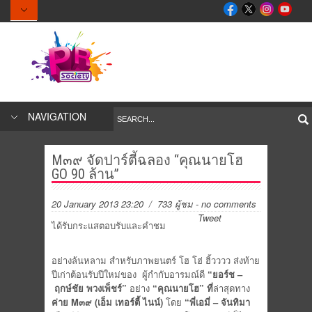
NAVIGATION
M๓๙ จัดปาร์ตี้ฉลอง “คุณนายโฮ
GO 90 ล้าน”
20 January 2013 23:20
/ 733 ผู้ชม
-
no comments
Tweet
ได้รับกระแสตอบรับและคำชม
อย่างล้นหลาม สำหรับภาพยนตร์ โฮ โฮ่ ฮิ้วววว ส่งท้าย
ปีเก่าต้อนรับปีใหม่ของ ผู้กำกับอารมณ์ดี
“ยอร์ช –
ฤกษ์ชัย พวงเพ็ชร์”
อย่าง
“คุณนายโฮ”
ที่
ล่าสุดทาง
ค่าย
M๓๙ (เอ็ม เทอร์ตี้ ไนน์)
โดย
“พี่เอมี่ – จันทิมา