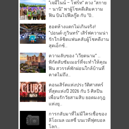
“เจมีไนน์ – โฟร์ท” ควง “สกาย
– นานิ” พาผู้โชคดีเติมความ
ฟิน บินไปฟีลกู๊ด กับ “O...
ฮอตห้างแตกไม่เกินจริง!
“ปอนด์-ภูวินทร์” เสิร์ฟความน่า
รักใกล้ชิดแฟนคลับผู้โชคดีงาน
สุดเอ็กซ์...
ความลับของ “เวียดนาม” …
พิกัดลับซัมเมอร์ที่จะทำให้คุณ
ฟิน สวรรค์พักผ่อนใกล้บ้านที่
คาดไม่ถึง...
คอนเสิร์ตแห่งประวัติศาสตร์
ที่สุดแห่งปี 2026 กับ 5 ศิลปิน
เพื่อนรักวัยสามสิบ ยอดมงกุฎ
แห่งยุ...
การกลับมาที่ไม่มีใครเชื่อของ
ลิโอเนล เมสซี่ บนเวทีฟุตบอล
โลก...