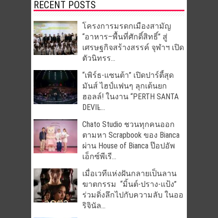
RECENT POSTS
โครงการมรดกเมืองสามัญ
“อาหาร–พื้นที่ศักดิ์สิทธิ์” สู่
เศรษฐกิจสร้างสรรค์ จุฬาฯ เปิด
ตัวนิทรร...
“เพิร์ธ-แซนต้า” เปิดปาร์ตี้สุด
มันส์ ไฮป์แฟนๆ ลุกเต้นยก
ฮอลล์! ในงาน “PERTH SANTA
DEVIL̵...
Chato Studio ชวนทุกคนออก
ตามหา Scrapbook ของ Bianca
ผ่าน House of Bianca ป๊อปอัพ
เอ็กซ์พีเรี...
เมื่อเวทีแห่งฝันกลายเป็นลาน
ฆาตกรรม “มิ้นต์-ปราง-แป้ง”
ร่วมดิ่งลึกไปกับความลับ ในออ
ริจินัล...