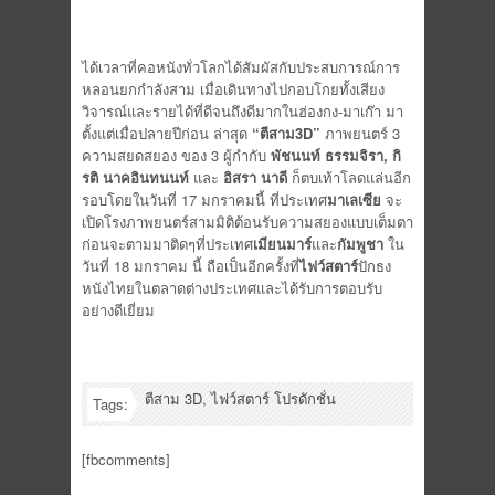
ได้เวลาที่คอหนังทั่วโลกได้สัมผัสกับประสบการณ์การ
หลอนยกกำลังสาม เมื่อเดินทางไปกอบโกยทั้งเสียง
วิจารณ์และรายได้ที่ดีจนถึงดีมากในฮ่องกง-มาเก๊า มา
ตั้งแต่เมื่อปลายปีก่อน ล่าสุด
“ตีสาม3D”
ภาพยนตร์ 3
ความสยดสยอง ของ 3 ผู้กำกับ
พัชนนท์ ธรรมจิรา, กิ
รติ นาคอินทนนท์
และ
อิสรา นาดี
ก็ตบเท้าโลดแล่นอีก
รอบโดยในวันที่ 17 มกราคมนี้ ที่ประเทศ
มาเลเซีย
จะ
เปิดโรงภาพยนตร์สามมิติต้อนรับความสยองแบบเต็มตา
ก่อนจะตามมาติดๆที่ประเทศ
เมียนมาร์
และ
กัมพูชา
ใน
วันที่ 18 มกราคม นี้ ถือเป็นอีกครั้งที่
ไฟว์สตาร์
ปักธง
หนังไทยในตลาดต่างประเทศและได้รับการตอบรับ
อย่างดีเยี่ยม
ตีสาม 3D
,
ไฟว์สตาร์ โปรดักชั่น
Tags:
[fbcomments]