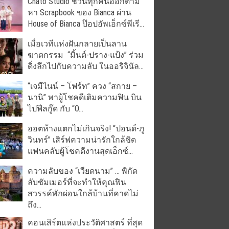
Chato Studio ชวนทุกคนออกตาม
หา Scrapbook ของ Bianca ผ่าน
House of Bianca ป๊อปอัพเอ็กซ์พีเรี...
เมื่อเวทีแห่งฝันกลายเป็นลาน
ฆาตกรรม “มิ้นต์-ปราง-แป้ง” ร่วม
ดิ่งลึกไปกับความลับ ในออริจินัล...
“เจมีไนน์ – โฟร์ท” ควง “สกาย –
นานิ” พาผู้โชคดีเติมความฟิน บิน
ไปฟีลกู๊ด กับ “O...
ฮอตห้างแตกไม่เกินจริง! “ปอนด์-ภู
วินทร์” เสิร์ฟความน่ารักใกล้ชิด
แฟนคลับผู้โชคดีงานสุดเอ็กซ์...
ความลับของ “เวียดนาม” … พิกัด
ลับซัมเมอร์ที่จะทำให้คุณฟิน
สวรรค์พักผ่อนใกล้บ้านที่คาดไม่
ถึง...
คอนเสิร์ตแห่งประวัติศาสตร์ ที่สุด