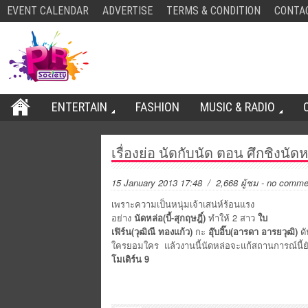
EVENT CALENDAR
ADVERTISE
TERMS & CONDITION
CONTA
ENTERTAIN
FASHION
MUSIC & RADIO
เรื่องย่อ นัดกับนัด ตอน ศึกชิงนัดหล
15 January 2013 17:48
/ 2,668 ผู้ชม
-
no comme
เพราะความเป็นหนุ่มเจ้าเสน่ห์ร้อนแรง
อย่าง
นัดหล่อ(บี้-สุกฤษฎิ์)
ทำให้ 2 สาว
ใบ
เฟิร์น(วุฒิณี ทองแก้ว)
กะ
อุ๊บอิ๊บ(อารดา อารยวุฒิ)
ดั
ใครยอมใคร แล้วงานนี้นัดหล่อจะแก้สถานการณ์นี้ย
โมเดิร์น 9