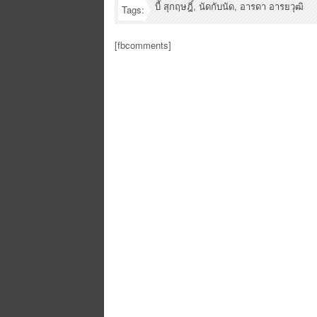
บี้ สุกฤษฎิ์
,
นัดกับนัด
,
อารดา อารยวุฒิ
Tags:
[fbcomments]