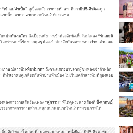
ร
“เจ้าแม่จำเป็น”
ดูเบื้องหลังการถ่ายทำฉากที่สาว
ยิปซี-คีรติ
จะถูก
หลังฉากนี้จะฮากระจายขนาดไหน? ต้องรอชม
บหนุ่ม
กัน-นภัทร
ถึงเบื้องหลังการเข้าห้องอัดซิงเกิ้ลใหม่เพลง
“รักเธอนิ
ับโอดว่าเพลงนี้ร้องยากสุดๆ ต้องเข้าห้องอัดกันหลายรอบกว่าจะผ่าน แต่
ัมภาษณ์สาว
พิม-พิมพ์มาดา
ถึงกระแสตอบรับจากผู้ชมหลังเจ้าตัวพลิก
”
ที่ทำเอาคนดูเกลียดกันทั่วบ้านทั่วเมือง ไม่เว้นแต่ตัวสาวพิมที่ดูยังแอบ
องหลังการถ่ายเส้นร้องเพลง
“คู่กรรม”
ที่ได้คู่พระนางเสียงดี
บี้-สุกฤษฎิ์
ง บรรยากาศการถ่ายทำจะสนุกสนานขนาดไหน? ตามชมภาพได้
,
ฮั่น อิสริยะ
,
บี้ สุกฤษฎิ์
,
นอกรอบ
,
หนูนา หนึ่งธิดา
,
ยิปซี คีรติ
,
พิม