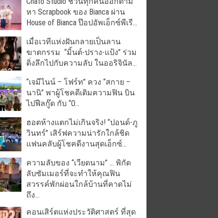
Chato Studio ชวนทุกคนออกตาม
หา Scrapbook ของ Bianca ผ่าน
House of Bianca ป๊อปอัพเอ็กซ์พีเรี...
เมื่อเวทีแห่งฝันกลายเป็นลาน
ฆาตกรรม “มิ้นต์-ปราง-แป้ง” ร่วม
ดิ่งลึกไปกับความลับ ในออริจินัล...
“เจมีไนน์ – โฟร์ท” ควง “สกาย –
นานิ” พาผู้โชคดีเติมความฟิน บิน
ไปฟีลกู๊ด กับ “O...
ฮอตห้างแตกไม่เกินจริง! “ปอนด์-ภู
วินทร์” เสิร์ฟความน่ารักใกล้ชิด
แฟนคลับผู้โชคดีงานสุดเอ็กซ์...
ความลับของ “เวียดนาม” … พิกัด
ลับซัมเมอร์ที่จะทำให้คุณฟิน
สวรรค์พักผ่อนใกล้บ้านที่คาดไม่
ถึง...
คอนเสิร์ตแห่งประวัติศาสตร์ ที่สุด