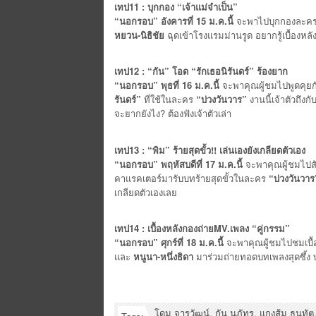
เทป11 : บุกกอง “เจ้าแม่จำเป็น”
“นอกรอบ” อังคารที่ 15 ม.ค.นี้
จะพาไปบุกกองละค
หยวน-นิธิชัย
ฉุดเข้าโรงแรมม่านรูด อยากรู้เบื้อง
เทป12 : “กัน” โอด “รักเธอนิรันดร์” ร้องยาก
“นอกรอบ” พุธที่ 16 ม.ค.นี้
จะพาคุณผู้ชมไปพูดคุยกั
รันดร์”
ที่ใช้ในละคร
“บ่วงวันวาร”
งานนี้เจ้าตัวถึงก
จะยากยังไง? ต้องฟังเจ้าตัวเล่า
เทป13 : “พิม” ร้ายสุดขั้ว!! เล่นเองยังเกลียดตัวเอง
“นอกรอบ” พฤหัสบดีที่ 17 ม.ค.นี้
จะพาคุณผู้ชมไปส
คาแรคเตอร์มารับบทร้ายสุดขั้วในละคร
“บ่วงวันวาร
เกลียดตัวเองเลย
เทป14 : เบื้องหลังกองถ่ายMV.เพลง “คู่กรรม”
“นอกรอบ” ศุกร์ที่ 18 ม.ค.นี้
จะพาคุณผู้ชมไปชมเบื้
และ
หนูนา-หนึ่งธิดา
มาร่วมถ่ายทอดบทเพลงสุดซึ้
โดม จารุวัฒน์
,
กัน นภัทร
,
แกงส้ม ธนทัต