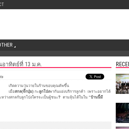
CT
OTHER
นอาทิตย์ที่ 13 ม.ค.
RECE
ts
เกิดความวุ่นวายในร้านขอบคุณคัพขึ้น
เมื่อ
สกล(จั๊กบุ๋ม)
กะ
ลูกโป่ง
พากันแย่งบริการลูกค้า เพราะอยากได้
ะหว่างสกลกับลูกโป่งใครจะเป็นผู้ชนะ
?
ตามลุ้นได้ในใน
“บ้านนี้มี