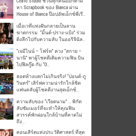
Chato Studio ชวนทุกคนออกตาม
หา Scrapbook ของ Bianca ผ่าน
House of Bianca ป๊อปอัพเอ็กซ์พีเรี...
เมื่อเวทีแห่งฝันกลายเป็นลาน
ฆาตกรรม “มิ้นต์-ปราง-แป้ง” ร่วม
ดิ่งลึกไปกับความลับ ในออริจินัล...
“เจมีไนน์ – โฟร์ท” ควง “สกาย –
นานิ” พาผู้โชคดีเติมความฟิน บิน
ไปฟีลกู๊ด กับ “O...
ฮอตห้างแตกไม่เกินจริง! “ปอนด์-ภู
วินทร์” เสิร์ฟความน่ารักใกล้ชิด
แฟนคลับผู้โชคดีงานสุดเอ็กซ์...
ความลับของ “เวียดนาม” … พิกัด
ลับซัมเมอร์ที่จะทำให้คุณฟิน
สวรรค์พักผ่อนใกล้บ้านที่คาดไม่
ถึง...
คอนเสิร์ตแห่งประวัติศาสตร์ ที่สุด