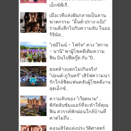
เอ็กซ์พีเรี...
เมื่อเวทีแห่งฝันกลายเป็นลาน
ฆาตกรรม “มิ้นต์-ปราง-แป้ง”
ร่วมดิ่งลึกไปกับความลับ ในออ
ริจินัล...
“เจมีไนน์ – โฟร์ท” ควง “สกาย
– นานิ” พาผู้โชคดีเติมความ
ฟิน บินไปฟีลกู๊ด กับ “O...
ฮอตห้างแตกไม่เกินจริง!
“ปอนด์-ภูวินทร์” เสิร์ฟความน่า
รักใกล้ชิดแฟนคลับผู้โชคดีงาน
สุดเอ็กซ์...
ความลับของ “เวียดนาม” …
พิกัดลับซัมเมอร์ที่จะทำให้คุณ
ฟิน สวรรค์พักผ่อนใกล้บ้านที่
คาดไม่ถึง...
คอนเสิร์ตแห่งประวัติศาสตร์