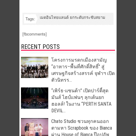
เมดอินไทยแลนด์ ยกระดับกระชับสยาม
Tags:
[fbcomments]
RECENT POSTS
โครงการมรดกเมืองสามัญ
“อาหาร–พื้นที่ศักดิ์สิทธิ์” สู่
เศรษฐกิจสร้างสรรค์ จุฬาฯ เปิด
ตัวนิทรร...
“เพิร์ธ-แซนต้า” เปิดปาร์ตี้สุด
มันส์ ไฮป์แฟนๆ ลุกเต้นยก
ฮอลล์! ในงาน “PERTH SANTA
DEVIL̵...
Chato Studio ชวนทุกคนออก
ตามหา Scrapbook ของ Bianca
ผ่าน House of Bianca ป๊อปอัพ