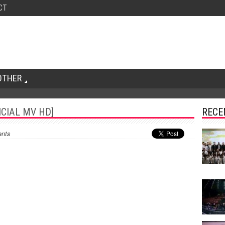
CT
OTHER
FICIAL MV HD]
RECE
nts