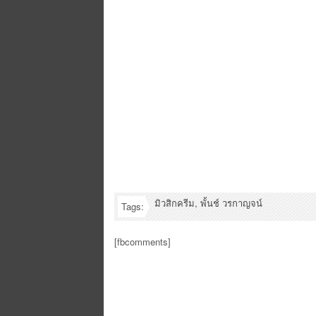
มิวสิกครีม
,
พั้นช์ วรกาญจน์
Tags:
[fbcomments]