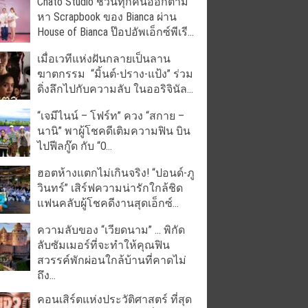
Chato Studio ชวนทุกคนออกตาม
หา Scrapbook ของ Bianca ผ่าน
House of Bianca ป๊อปอัพเอ็กซ์พีเรี...
เมื่อเวทีแห่งฝันกลายเป็นลาน
ฆาตกรรม “มิ้นต์-ปราง-แป้ง” ร่วม
ดิ่งลึกไปกับความลับ ในออริจินัล...
“เจมีไนน์ – โฟร์ท” ควง “สกาย –
นานิ” พาผู้โชคดีเติมความฟิน บิน
ไปฟีลกู๊ด กับ “O...
ฮอตห้างแตกไม่เกินจริง! “ปอนด์-ภู
วินทร์” เสิร์ฟความน่ารักใกล้ชิด
แฟนคลับผู้โชคดีงานสุดเอ็กซ์...
ความลับของ “เวียดนาม” … พิกัด
ลับซัมเมอร์ที่จะทำให้คุณฟิน
สวรรค์พักผ่อนใกล้บ้านที่คาดไม่
ถึง...
คอนเสิร์ตแห่งประวัติศาสตร์ ที่สุด