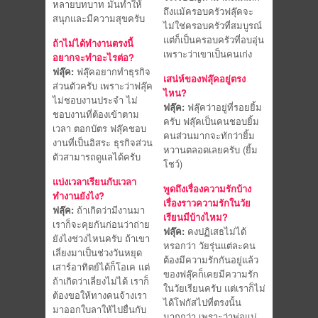
หลายบทบาท มันทำให้
ถึงแม้ครอบครัวฟลุ๊คจะ
สนุกและมีความสุขครับ
ไม่ใช่ครอบครัวที่สมบูรณ์
แต่ก็เป็นครอบครัวที่อบอุ่น
ถ้าไม่ได้ทำงานตรงนี้
เพราะว่าเขาเป็นคนเก่ง
อยากจะทำอะไรต่อ?
ฟลุ๊ค:
ฟลุ๊คอยากทำธุรกิจ
เสน่ห์ของฟลุ๊คอยู่ตรง
ส่วนตัวครับ เพราะว่าฟลุ๊ค
ไหน?
ไม่ชอบงานประจำ ไม่
ฟลุ๊ค:
ฟลุ๊คว่าอยู่ที่รอยยิ้ม
ชอบงานที่ต้องเข้าตาม
ครับ ฟลุ๊คเป็นคนชอบยิ้ม
เวลา ตอกบัตร ฟลุ๊คชอบ
คนส่วนมากจะทักว่ายิ้ม
งานที่เป็นอิสระ ธุรกิจส่วน
หวานตลอดเลยครับ (ยิ้ม
ตัวสามารถดูแลได้ครับ
โชว์)
แบ่งเวลาเรียนกับเวลา
พูดถึงเรื่องความรักบ้าง
ทำงานยังไง?
เรื่องราวความรักในวัย
ฟลุ๊ค:
ถ้าเกิดว่ามีงานมา
เรียนมีบ้างไหม?
เราก็จะคุยกันก่อนว่าถ่าย
ฟลุ๊ค:
คงปฏิเสธไม่ได้
ยังไงช่วงไหนครับ ถ้าเขา
หรอกว่า วัยรุ่นแต่ละคน
เลี่ยงมาเป็นช่วงวันหยุด
ต้องมีความรักกันอยู่แล้ว
เสาร์อาทิตย์ได้ก็โอเค แต่
ของฟลุ๊คก็เคยมีความรัก
ถ้าเกิดว่าเลี่ยงไม่ได้ เราก็
ในวัยเรียนครับ แต่เราก็ไม่
ต้องขอให้ทางคนจ้างเรา
ได้โฟกัสไปที่ตรงนั้น
มาออกใบลาให้ไปยื่นกับ
มากกว่า เพราะว่าพ่อแม่