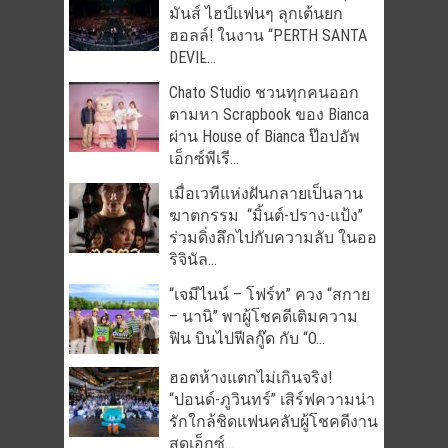
มันส์ ไฮป์แฟนๆ ลุกเต้นยก
ฮอลล์! ในงาน “PERTH SANTA
DEVIL̵...
Chato Studio ชวนทุกคนออก
ตามหา Scrapbook ของ Bianca
ผ่าน House of Bianca ป๊อปอัพ
เอ็กซ์พีเรี...
เมื่อเวทีแห่งฝันกลายเป็นลาน
ฆาตกรรม “มิ้นต์-ปราง-แป้ง”
ร่วมดิ่งลึกไปกับความลับ ในออ
ริจินัล...
“เจมีไนน์ – โฟร์ท” ควง “สกาย
– นานิ” พาผู้โชคดีเติมความ
ฟิน บินไปฟีลกู๊ด กับ “O...
ฮอตห้างแตกไม่เกินจริง!
“ปอนด์-ภูวินทร์” เสิร์ฟความน่า
รักใกล้ชิดแฟนคลับผู้โชคดีงาน
สุดเอ็กซ์...