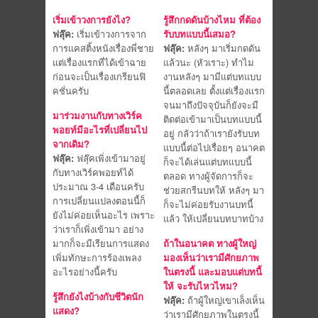
เริ่มเข้าวงการยังไง?
รู้สึกกดดันบ้างไหม ที่ต้อง
ฟลุ๊ค:
เริ่มเข้าวงการจาก
รับบทแบบนี้เสมอ?
การแคสติ้งหนังเรื่องพี่ชาย
ฟลุ๊ค:
หลังๆ มาเริ่มกดดัน
แต่เรื่องแรกที่ได้เข้าฉาย
แล้วนะ (หัวเราะ) ทำไม
ก่อนจะเป็นเรื่องเกรียนฟิ
งานหลังๆ มามีแต่บทแบบ
คชั่นครับ
นี้ตลอดเลย ตั้งแต่เรื่องแรก
จนมาถึงปัจจุบันก็ยังจะมี
มาร่วมงานกับทางเวิร์ค
ติดต่อเข้ามาเป็นบทแบบนี้
พอยท์มีอะไรที่เปลี่ยนไป
อยู่ กลัวว่าถ้าเรายังรับบท
จากเดิม?
แบบนี้ต่อไปเรื่อยๆ อนาคต
ฟลุ๊ค:
ฟลุ๊คเพิ่งเข้ามาอยู่
ก็จะได้เล่นแต่บทแบบนี้
กับทางเวิร์คพอยท์ได้
ตลอด ทางผู้จัดการก็จะ
ประมาณ 3-4 เดือนครับ
ช่วยสกรีนบทให้ หลังๆ มา
การเปลี่ยนแปลงตอนนี้ก็
ก็จะไม่ค่อยรับงานบทนี้
ยังไม่ค่อยเห็นอะไร เพราะ
แล้ว ให้เปลี่ยนบทบาทบ้าง
ว่าเราก็เพิ่งเข้ามา อย่าง
มากก็จะมีเรียนการแสดง
ถ้าในอนาคต ทางผู้ใหญ่
เพิ่มทักษะการร้องเพลง
มองเห็นว่าเรามีศักยภาพ
อะไรอย่างนี้ครับ
ในตรงนี้ และมอบแต่บทนี้
ให้ จะรับไหวไหม?
รู้สึกยังไงบ้างกับชีวิตนัก
ฟลุ๊ค:
ถ้าผู้ใหญ่เขาเล็งเห็น
แสดง?
ว่าเรามีศักยภาพในตรงนี้