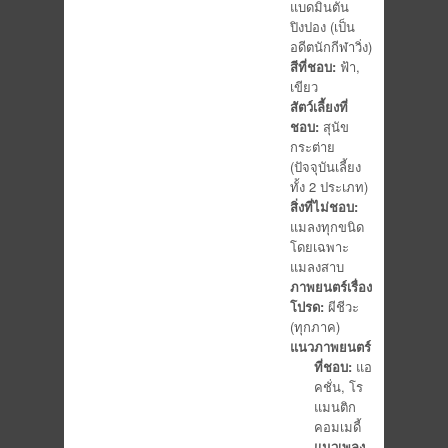
แบดมินตัน
ปิงปอง (เป็น
อดีตนักกีฬาวิ่ง)
สีที่ชอบ:
ฟ้า,
เขียว
สัตว์เลี้ยงที่
ชอบ:
สุนัข
กระต่าย
(ปัจจุบันเลี้ยง
ทั้ง 2 ประเภท)
สิ่งที่ไม่ชอบ:
แมลงทุกขนิด
โดยเฉพาะ
แมลงสาบ
ภาพยนตร์เรื่อง
โปรด:
ผีชีวะ
(ทุกภาค)
แนวภาพยนตร์
ที่ชอบ:
แอ
คชั่น, โร
แมนติก
คอมเมดี้
แนวเพลง