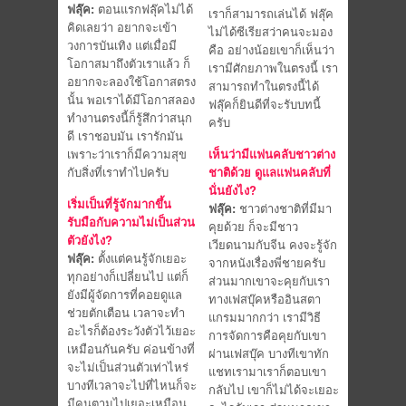
ฟลุ๊ค:
ตอนแรกฟลุ๊คไม่ได้
เราก็สามารถเล่นได้ ฟลุ๊ค
คิดเลยว่า อยากจะเข้า
ไม่ได้ซีเรียสว่าคนจะมอง
วงการบันเทิง แต่เมื่อมี
คือ อย่างน้อยเขาก็เห็นว่า
โอกาสมาถึงตัวเราแล้ว ก็
เรามีศักยภาพในตรงนี้ เรา
อยากจะลองใช้โอกาสตรง
สามารถทำในตรงนี้ได้
นั้น พอเราได้มีโอกาสลอง
ฟลุ๊คก็ยินดีที่จะรับบทนี้
ทำงานตรงนี้ก็รู้สึกว่าสนุก
ครับ
ดี เราชอบมัน เรารักมัน
เพราะว่าเราก็มีความสุข
เห็นว่ามีแฟนคลับชาวต่าง
กับสิ่งที่เราทำไปครับ
ชาติด้วย ดูแลแฟนคลับที่
นั่นยังไง?
เริ่มเป็นที่รู้จักมากขึ้น
ฟลุ๊ค:
ชาวต่างชาติที่มีมา
รับมือกับความไม่เป็นส่วน
คุยด้วย ก็จะมีชาว
ตัวยังไง?
เวียดนามกับจีน คงจะรู้จัก
ฟลุ๊ค:
ตั้งแต่คนรู้จักเยอะ
จากหนังเรื่องพี่ชายครับ
ทุกอย่างก็เปลี่ยนไป แต่ก็
ส่วนมากเขาจะคุยกับเรา
ยังมีผู้จัดการที่คอยดูแล
ทางเฟสบุ๊คหรืออินสตา
ช่วยตักเตือน เวลาจะทำ
แกรมมากกว่า เรามีวิธี
อะไรก็ต้องระวังตัวไว้เยอะ
การจัดการคือคุยกับเขา
เหมือนกันครับ ค่อนข้างที่
ผ่านเฟสบุ๊ค บางทีเขาทัก
จะไม่เป็นส่วนตัวเท่าไหร่
แชทเรามาเราก็ตอบเขา
บางทีเวลาจะไปที่ไหนก็จะ
กลับไป เขาก็ไม่ได้จะเยอะ
มีคนตามไปเยอะเหมือน