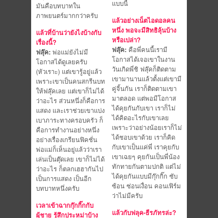
แบบนี้
มันคือบทบาทใน
ภาพยนตร์มากกว่าครับ
แล้วอย่างเน็ตไอดอลคน
หนึ่ง พอจะมีสิทธิลุ้นบ้าง
แล้วที่บ้านว่ายังไงบ้างกับ
หรือเปล่า?
เรื่องนี้?
ฟลุ๊ค:
คือพี่คนนี้เรามี
ฟลุ๊ค:
พ่อแม่ยังไม่มี
โอกาสได้เจอเขาในงาน
โอกาสได้ดูเลยครับ
วันเกิดพี่ชิ ฟลุ๊คก็ติดตาม
(หัวเราะ) แต่เขารู้อยู่แล้ว
เขามานานแล้วตั้งแต่เขามี
เพราะเขาเป็นคนสกรีนบท
คู่จิ้นกัน เราก็ติดตามเขา
ให้ฟลุ๊คเลย แต่เขาก็ไม่ได้
มาตลอด แต่พอมีโอกาส
ว่าอะไร ส่วนหนึ่งก็คือการ
ได้คุยกันกับเขา เราก็ไม่
แสดง และเราช่วยเขาแบ่ง
ได้คิดอะไรกับเขาเลย
เบาภาระทางครอบครัว ก็
เพราะว่าอย่างน้อยเราก็ไม่
คือการทำงานอย่างหนึ่ง
ได้ชอบเขาด้วย เราก็คิด
อย่างเรื่องเกรียนฟิคชั่น
กับเขาเป็นแค่พี่ เราคุยกับ
พ่อแม่ก็เห็นอยู่แล้วว่าเรา
เขาเฉยๆ คุยกันเป็นพี่น้อง
เล่นเป็นตุ๊ดเลย เขาก็ไม่ได้
ทักทายกันตามปกติ แต่ไม่
ว่าอะไร ก็ตลกเฮฮากันไป
ได้คุยกันแบบมีกุ๊กกิ๊ก ซับ
เป็นการแสดง เป็นอีก
ซ้อน ซ่อนเงื่อน คอนเฟิร์ม
บทบาทหนึ่งครับ
ว่าไม่มีครับ
เวลาเข้าฉากกุ๊กกิ๊กกับ
แล้วกับฟลุค-ธีรภัทรล่ะ?
ผู้ชาย รู้สึกประหม่าบ้าง