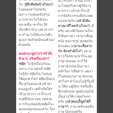
อะไรกับเรา
ส่วนมากเขา
กัน (
รู้สึกอึดอัดบ้างไหม?
)
จะไปคุยกับทางผู้จัดการ
ไม่ค่อยเท่าไหร่ครับ
มากกว่า แล้วเขาก็จะมี
เพราะว่าแฟนคลับส่วน
การจัดกิจกรรมที่ประเทศ
มากเขาจะไม่ได้เยอะ
ของเขาครับ (
แล้วมีเดิน
ขนาดนั้น เขาก็จะให้
ทางมาที่ไทยบ้างไหม?
) มี
เกียรติเราบ้าง แต่เวลาเรา
ครับ อย่างที่เวียดนามก็จะ
จะทำอะไรก็ต้องระวังตัว
มีเดินทางมา เขามาเพื่อดู
ดูแลภาพลักษณ์ของตัวเอง
หนัง ขอถ่ายรูป พูดคุยกับ
ด้วยครับ
นักแสดง (
เวลาจะสื่อสาร
กัน ต้องทำยังไง?
) อย่าง
คนมักจะพูดว่าเราเข้าถึง
ชาวเวียดนามเขาก็จะพูด
ตัวยาก จริงหรือเปล่า?
ภาษาอังกฤษ เราก็ใช้
ฟลุ๊ค:
ไม่รู้เหมือนกันนะ
ภาษาอังกฤษเป็นภาษา
เพราะว่าบางคนถ้าฟลุ๊ค
หลักในการสื่อสาร แต่เรา
ไม่รู้จัก ฟลุ๊คก็จะไม่ค่อย
ก็ไม่ค่อยเก่งภาษาอังกฤษ
ได้คุยเท่าไหร่ ฟลุ๊คเป็นคน
เท่าไหร่ คำไหนไม่รู้เรื่องก็
ขี้อายไม่ค่อยกล้าเข้าหา
จะให้ทางผู้จัดการหรือพี่ๆ
คนอยู่แล้ว แต่ถ้าเกิดใคร
ที่เก่งอังกฤษ พูดอังกฤษได้
เข้ามาหาเรา เราก็จะเฟ
เป็นล่ามให้เราคุยกับเขา
รนด์ลี่กับเขาเลย แต่ส่วน
ครับ (
แล้วตอนนี้พูดได้กี่
มากกับแฟนคลับฟลุ๊คก็จะ
ภาษา?
) ภาษาหลักเลยคือ
คุยหมดทุกคนนะครับ ใคร
ภาษาอังกฤษครับ