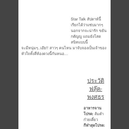
Star Talk สัปดาห์นี้
เรียกได้ว่าแซ่บมากๆ
นอกจากจะน่ารัก ขยัน
กตัญญู แถมยังโสด
สนิทแบบนี้
จะมีหนุ่มๆ..เอ๊ย!! สาวๆ คนไหน มาจับจองเป็นเจ้าของ
หัวใจทั้งสี่ห้องดวงนี้กันหนอ…
ประวัติ
ฟลุ๊ค-
พงศธร
อาหารจาน
โปรด:
ส้มตำ
ก๋วยเตี๋ยว
กีฬาสุดโปรด: