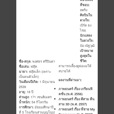
ที่ชอบ:
สตริง
ศิลปินใน
ดวงใจ:
เบิร์ด ธง
ไชย
นักแสดง
ในดวงใจ:
ป๋อ-ณัฐวุฒิ
เป้าหมาย
สูงสุดใน
ชีวิต:
ชื่อ-สกุล:
พงศธร ศรีปินตา
สามารถเลี้ยงดูพ่อแม่ให้
ชื่อเล่น:
ฟลุ๊ค
สบายได้
ฉายา:
ฟลุ๊คเล็ก (เพราะ
เป็นคนตัวเล็ก)
ผลงานที่ผ่านมา:
วันเดือนปีเกิด:
1 มิถุนายน
2539
ภาพยนตร์ เรื่อง เกรียนฟิ
อายุ:
18 ปี
คชั่น (พ.ศ. 2556)
ส่วนสูง:
171 เซนติเมตร
ภาพยนตร์ เรื่อง ตีสาม คืน
น้ำหนัก:
54 กิโลกรัม
สาม 3D (พ.ศ. 2557)
การศึกษา:
มัธยมศึกษาปี
ภาพยนตร์ เรื่อง พี่ชาย My
ที่ 5 โรงเรียนส่วนบุญโญป