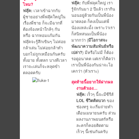
ฟลุ๊ค:
กับพี่ฟลุคใหญ่ เรา
ไหม?
รู้จักกันมา 2 ปีแล้ว เรากิน
ฟลุ๊ค:
เวลาเข้าฉากกับ
นอนอยู่ด้วยกันเป็นพี่น้อง
ผู้ชายอย่างพี่ฟลุ๊คใหญ่ใน
มาตลอด ก็คงเป็นแค่พี่
เรื่องพี่ชาย ก็จะมีฉากที่
น้องแหล่ะมั้ง เพราะว่าเรา
ต้องจ้องหน้าใกล้ๆ กัน
ก็สนิทสนมเป็นพี่น้อง
หรือ ฉากหอมแก้มกัน
มากกว่า (
มีโอกาสจะ
ฟลุ๊คจะรู้สึกเขินๆ ไม่ค่อย
พัฒนาความสัมพันธ์หรือ
กล้าเล่น ไม่ค่อยกล้าทำ
เปล่า?
) มีหรือไม่มี ก็ต้อง
บอกไม่ถูกเหมือนกันครับ
รอดูอนาคต แต่เราก็คิดว่า
ทั้งอาย ทั้งตลก บางทีเวลา
เราเป็นพี่น้องกันน่าจะโอ
เราจะเล่นก็จะหลุดขำ
เคกว่า (หัวเราะ)
ตลอดครับ
สุดท้ายนี้อยากให้ฝากผล
งานตัวเอง…
ฟลุ๊ค:
เร็วๆ นี้จะมีซีรีส์
LOL ชีวิตคิดบวก
ของ
ช่องทรู จะเริ่มถ่ายทำ
เดือนเมษายนครับ ส่วน
ผลงานภาพยนตร์หรือ
ละครก็คอยติดตาม
เร็วๆ นี้เช่นกันครับ