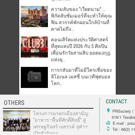
ความลับของ “เวียดนาม” …
พิกัดลับซัมเมอร์ที่จะทำให้คุณ
ฟิน สวรรค์พักผ่อนใกล้บ้านที่
คาดไม่ถึง...
คอนเสิร์ตแห่งประวัติศาสตร์
ที่สุดแห่งปี 2026 กับ 5 ศิลปิน
เพื่อนรักวัยสามสิบ ยอดมงกุฎ
แห่งยุ...
การกลับมาที่ไม่มีใครเชื่อของ
ลิโอเนล เมสซี่ บนเวทีฟุตบอล
โลก...
CONTACT
OTHERS
PRSociety | 
โครงการมรดกเมืองสามัญ
516/1 Tesabarn
“อาหาร–พื้นที่ศักดิ์สิทธิ์” สู่
E-mail : prs
เศรษฐกิจสร้างสรรค์ จุฬาฯ
Tel : 66(2) 1
เปิดตัวนิทรร...