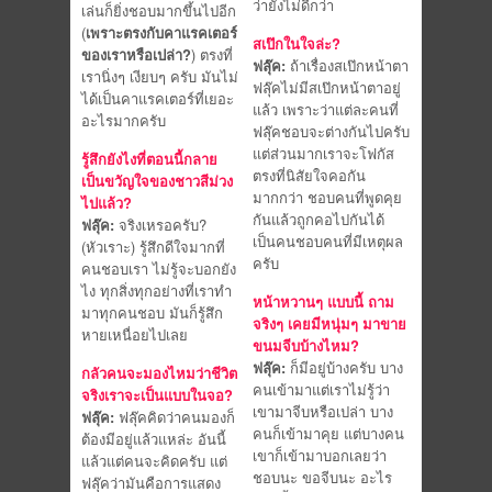
ว่ายังไม่ดีกว่า
เล่นก็ยิ่งชอบมากขึ้นไปอีก
(
เพราะตรงกับคาแรคเตอร์
สเป๊กในใจล่ะ?
ของเราหรือเปล่า?
) ตรงที่
ฟลุ๊ค:
ถ้าเรื่องสเป๊กหน้าตา
เรานิ่งๆ เงียบๆ ครับ มันไม่
ฟลุ๊คไม่มีสเป๊กหน้าตาอยู่
ได้เป็นคาแรคเตอร์ที่เยอะ
แล้ว เพราะว่าแต่ละคนที่
อะไรมากครับ
ฟลุ๊คชอบจะต่างกันไปครับ
แต่ส่วนมากเราจะโฟกัส
รู้สึกยังไงที่ตอนนี้กลาย
ตรงที่นิสัยใจคอกัน
เป็นขวัญใจของชาวสีม่วง
มากกว่า ชอบคนที่พูดคุย
ไปแล้ว?
กันแล้วถูกคอไปกันได้
ฟลุ๊ค:
จริงเหรอครับ?
เป็นคนชอบคนที่มีเหตุผล
(หัวเราะ) รู้สึกดีใจมากที่
ครับ
คนชอบเรา ไม่รู้จะบอกยัง
ไง ทุกสิ่งทุกอย่างที่เราทำ
หน้าหวานๆ แบบนี้ ถาม
มาทุกคนชอบ มันก็รู้สึก
จริงๆ เคยมีหนุ่มๆ มาขาย
หายเหนื่อยไปเลย
ขนมจีบบ้างไหม?
ฟลุ๊ค:
ก็มีอยู่บ้างครับ บาง
กลัวคนจะมองไหมว่าชีวิต
คนเข้ามาแต่เราไม่รู้ว่า
จริงเราจะเป็นแบบในจอ?
เขามาจีบหรือเปล่า บาง
ฟลุ๊ค:
ฟลุ๊คคิดว่าคนมองก็
คนก็เข้ามาคุย แต่บางคน
ต้องมีอยู่แล้วแหล่ะ อันนี้
เขาก็เข้ามาบอกเลยว่า
แล้วแต่คนจะคิดครับ แต่
ชอบนะ ขอจีบนะ อะไร
ฟลุ๊คว่ามันคือการแสดง