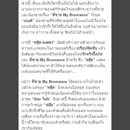
ช่วงนี้ เห็นจะนึกถึงใครอื่นเป็นไม่ได้ นอกเสียจาก
นางเอกจากภาพยนตร์รักสุดโรแมนติกระหว่างพี่ชาย
และน้องชายเรื่อง
“พี่ชาย My Bromance”
กับบท
“แบงค์”
น้องชายที่รักพี่ชายสุดหัวใจแบบไม่มีเงื่อนไข
แถมยังมีฉากกุ๊กกิ๊กให้ได้จิ้นกันอีกด้วย จนทำเอาบรรดา
เก้งกวาง สาววาย ทั้งหลาย ฟินกันไปถ้วนหน้า
การที่
“ฟลุ๊ค-พงศธร”
เปิดตัวเข้าวงการด้วยการรับบท
สาวประเภทสองในภาพยนตร์เรื่อง
เกรียนฟิคชั่น
แล้ว
ยังต้องมารับบทเกย์ในหนังสั้นออนไลน์
รักจริงปิ๊งเก้อ
และ
พี่ชาย My Bromance
อีกครั้ง ซึ่ง
“ฟลุ๊ค”
แสดง
ได้สมบทบาทมาก ทำให้หลายคนสงสัยว่าฟลุ๊คจะเป็น
เกย์แบบบทบาทที่ได้รับหรือเปล่า…
แม้ว่า
พี่ชาย My Bromance
ได้ออกจากโรงไปแล้ว
แต่กระแสของ
“ฟลุ๊ค”
ยังคงแรงไม่หยุด จนแฟนๆ
หลายคนอยากรู้จักหนุ่มน้อยคนนี้ให้มากกว่าในจอหนัง
ล่าสุด
“Star Talk”
สัปดาห์นี้ จึงตอบสนองแฟนๆ ด้วย
การคว้าหนุ่ม
“ฟลุ๊ค”
มาเปิดอกคุย ทุกเรื่องราว แบบ
เจาะลึกถึงชีวิต และตัวตนที่แท้จริงของเขาแบบหมด
เปลือก รวมถึงเรื่องราวความรักว่า 4ห้องหัวใจดวงเล็กๆ
นี้ว่ามีใครมาจับจองแล้วหรือยัง ว่าแล้วก็มาเปลือยใจ
เขากันเล้ยยย