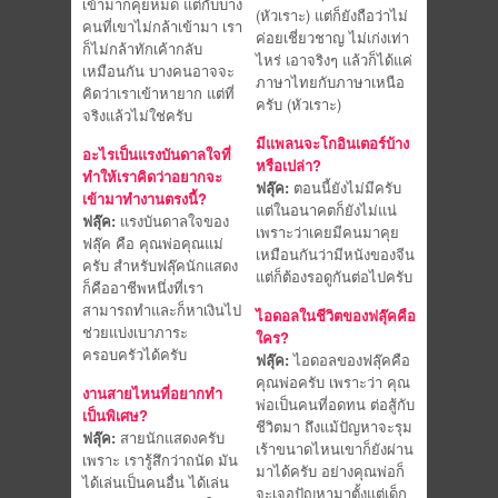
เข้ามาก็คุยหมด แต่กับบาง
(หัวเราะ) แต่ก็ยังถือว่าไม่
คนที่เขาไม่กล้าเข้ามา เรา
ค่อยเชี่ยวชาญ ไม่เก่งเท่า
ก็ไม่กล้าทักเค้ากลับ
ไหร่ เอาจริงๆ แล้วก็ได้แค่
เหมือนกัน บางคนอาจจะ
ภาษาไทยกับภาษาเหนือ
คิดว่าเราเข้าหายาก แต่ที่
ครับ (หัวเราะ)
จริงแล้วไม่ใช่ครับ
มีแพลนจะโกอินเตอร์บ้าง
อะไรเป็นแรงบันดาลใจที่
หรือเปล่า?
ทำให้เราคิดว่าอยากจะ
ฟลุ๊ค:
ตอนนี้ยังไม่มีครับ
เข้ามาทำงานตรงนี้?
แต่ในอนาคตก็ยังไม่แน่
ฟลุ๊ค:
แรงบันดาลใจของ
เพราะว่าเคยมีคนมาคุย
ฟลุ๊ค คือ คุณพ่อคุณแม่
เหมือนกันว่ามีหนังของจีน
ครับ สำหรับฟลุ๊คนักแสดง
แต่ก็ต้องรอดูกันต่อไปครับ
ก็คืออาชีพหนึ่งที่เรา
สามารถทำและก็หาเงินไป
ไอดอลในชีวิตของฟลุ๊คคือ
ช่วยแบ่งเบาภาระ
ใคร?
ครอบครัวได้ครับ
ฟลุ๊ค:
ไอดอลของฟลุ๊คคือ
คุณพ่อครับ เพราะว่า คุณ
งานสายไหนที่อยากทำ
พ่อเป็นคนที่อดทน ต่อสู้กับ
เป็นพิเศษ?
ชีวิตมา ถึงแม้ปัญหาจะรุม
ฟลุ๊ค:
สายนักแสดงครับ
เร้าขนาดไหนเขาก็ยังผ่าน
เพราะ เรารู้สึกว่าถนัด มัน
มาได้ครับ อย่างคุณพ่อก็
ได้เล่นเป็นคนอื่น ได้เล่น
จะเจอปัญหามาตั้งแต่เด็ก