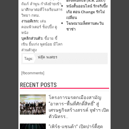
Bromance (พ.ศ. 2557)
ถัมภ์ ลำพูน กำลังย้ายเข้า
หนังสั้นออนไลน์ รักจริงปิ๊ง
มาศึกษาต่อที่โรงเรียนสาร
เก้อ ตอน Change รักไม่
วิทยา กทม.
เปลี่ยน
งานอดิเรก:
เล่น
โฆษณาเมล็ดทานตะวัน
คอมพิวเตอร์ ช็อปปิ้ง ดู
ชาช่า
หนัง
บุคลิกส่วนตัว:
ขี้อาย ขี้
เขิน ยิ้มเก่ง พูดน้อย มีโลก
ส่วนตัวสูง
ฟลุ๊ค พงศธร
Tags:
[fbcomments]
RECENT POSTS
โครงการมรดกเมืองสามัญ
“อาหาร–พื้นที่ศักดิ์สิทธิ์” สู่
เศรษฐกิจสร้างสรรค์ จุฬาฯ เปิด
ตัวนิทรร...
“เพิร์ธ-แซนต้า” เปิดปาร์ตี้สุด