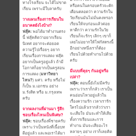
ทางโรงเรียน จะได้ไม่ขาด
หรือคนในครอบครัวจะตัก
เรียน เพราะมีใบลาครับ
เตือนตลอดว่า ความรักใน
วัยเรียนมันไม่มั่นคงหรอก
วางแผนเรื่องการเรียนใน
เรียนให้จบก่อนแล้วค่อย
อนาคตยังไงบ้าง?
หาดีกว่า ความรักในวัย
ฟลุ๊ค:
พอได้มาทำงานตรง
เรียนก็จะรักๆ เลิกๆ เขาก็
นี้ ฟลุ๊คคิดว่าอยากเรียน
เลยไม่อยากให้โฟกัสตรงนี้
นิเทศ อยากจะต่อยอด
อีกอย่างหนึ่งเราก็ต้อง
ความรู้ไปเรื่อยๆ อยาก
เรียนไปด้วยทำงานไปด้วย
เรียนเรื่องการแสดง ฟลุ๊ค
ครับ
อยากเป็นครูอยู่แล้ว ถ้ามี
โอกาสก็อยากเป็นครูสอน
มีแบบที่คุยๆ กันอยู่หรือ
การแสดง (
มหาวิทยา
เปล่า?
ไหน?
) มศว. ครับ หรือไม่
ฟลุ๊ค:
ตอนนี้ยังไม่มีครับ
ก็เป็น ม.เอกชน อย่าง
เพราะว่าเราก็กลัว เราเป็น
ม.รังสิต หรือ ม.กรุงเทพ
คนอ่อนไหวอยู่แล้วใน
ครับ
เรื่องความรัก เวลาเรารัก
ใครไปแล้วเรากลัวว่าเรา
จากผลงานที่ผ่านมา รู้สึก
จะเสียใจ มันจะทำให้เสีย
ชอบเรื่องไหนเป็นพิเศษ?
ทั้งการเรียนและการ
ฟลุ๊ค:
ชอบเรื่องพี่ชายครับ
ทำงาน มันจะเสียอะไร
เพราะว่าเป็นหนังที่เนื้อบท
หลายๆ อย่าง เราก็เลยคิด
ดีอยู่แล้ว และพอเราได้มา