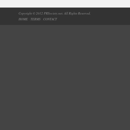
Copyright © 2012 PRSociety.net. All Rights Reserved.
HOME
|
TERMS
|
CONTACT