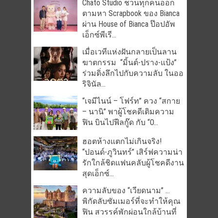
Chato Studio ชวนทุกคนออก
ตามหา Scrapbook ของ Bianca
ผ่าน House of Bianca ป๊อปอัพ
เอ็กซ์พีเรี...
เมื่อเวทีแห่งฝันกลายเป็นลาน
ฆาตกรรม “มิ้นต์-ปราง-แป้ง”
ร่วมดิ่งลึกไปกับความลับ ในออ
ริจินัล...
“เจมีไนน์ – โฟร์ท” ควง “สกาย
– นานิ” พาผู้โชคดีเติมความ
ฟิน บินไปฟีลกู๊ด กับ “O...
ฮอตห้างแตกไม่เกินจริง!
“ปอนด์-ภูวินทร์” เสิร์ฟความน่า
รักใกล้ชิดแฟนคลับผู้โชคดีงาน
สุดเอ็กซ์...
ความลับของ “เวียดนาม” …
พิกัดลับซัมเมอร์ที่จะทำให้คุณ
ฟิน สวรรค์พักผ่อนใกล้บ้านที่