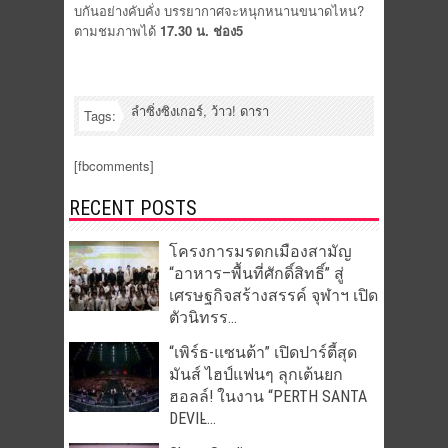
บกันอย่างคับคั่ง บรรยากาศจะหนุกหนานขนาดไหน?
ตามชมภาพได้
17.30 น. ช่อง5
ลำซิ่งซิงเกอร์
,
ว้าว! ดารา
Tags:
[fbcomments]
RECENT POSTS
โครงการมรดกเมืองสามัญ
“อาหาร–พื้นที่ศักดิ์สิทธิ์” สู่
เศรษฐกิจสร้างสรรค์ จุฬาฯ เปิด
ตัวนิทรร...
“เพิร์ธ-แซนต้า” เปิดปาร์ตี้สุด
มันส์ ไฮป์แฟนๆ ลุกเต้นยก
ฮอลล์! ในงาน “PERTH SANTA
DEVIL̵...