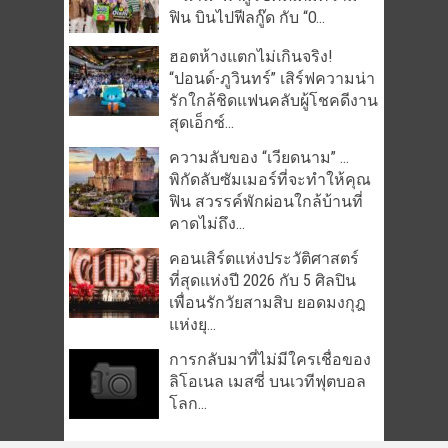
ฟิน บินไปฟีลกู๊ด กับ “O...
ฮอตห้างแตกไม่เกินจริง!
“ปอนด์-ภูวินทร์” เสิร์ฟความน่า
รักใกล้ชิดแฟนคลับผู้โชคดีงาน
สุดเอ็กซ์...
ความลับของ “เวียดนาม” …
พิกัดลับซัมเมอร์ที่จะทำให้คุณ
ฟิน สวรรค์พักผ่อนใกล้บ้านที่
คาดไม่ถึง...
คอนเสิร์ตแห่งประวัติศาสตร์
ที่สุดแห่งปี 2026 กับ 5 ศิลปิน
เพื่อนรักวัยสามสิบ ยอดมงกุฎ
แห่งยุ...
การกลับมาที่ไม่มีใครเชื่อของ
ลิโอเนล เมสซี่ บนเวทีฟุตบอล
โลก...