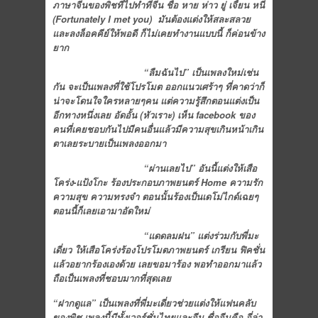
ภาษาจีนของพิชที่ไปทำที่จีน ชื่อ หาย ห่าว ยู่ เจี้ยน หนี่
(
Fortunately I met you) มันต้องแต่งให้สละสลวย
และลงล็อคคีย์ให้พอดี ก็ไม่เคยทำงานแบบนี้ ก็ค่อนข้าง
ยาก
“ลืมฉันไป” เป็นเพลงใหม่เช่น
กัน จะเป็นเพลงที่ใช้โปรโมต ออกแนวเศร้าๆ ที่คาดว่าก็
น่าจะโดนใจใครหลายๆคน แต่ความรู้สึกตอนแต่งเป็น
อีกทางหนึ่งเลย อัดอั้น (หัวเราะ) เห็น
facebook ของ
คนที่เคยชอบกันไปมีคนอื่นแล้วมีความสุขเกินหน้าเกิน
ตาเลยระบายเป็นเพลงออกมา
“ผ่านเลยไป” อันนี้แต่งให้เสือ
โคร่ง-แป้งโกะ ร้องประกอบภาพยนตร์ Home ความรัก
ความสุข ความทรงจำ ตอนนั้นร้องเป็นเดโม่ไกด์เฉยๆ
ตอนนี้ก็เลยเอามาอัดใหม่
“แดดลมฝน” แต่งร่วมกับพี่มะ
เดี่ยว ให้เสือโคร่งร้องโปรโมตภาพยนตร์ เกรียน ฟิคชั่น
แล้วอยากร้องเองด้วย เลยขอมาร้อง พอทำออกมาแล้ว
ถือเป็นเพลงที่ชอบมากที่สุดเลย
“ฝากดูแล” เป็นเพลงที่พี่มะเดี่ยวช่วยแต่งให้แฟนคลับ
ของพิช เพลงนี้มีทั้งเวอร์ชั่นไทยและจีน ชื่อจีนคือ อี่ล่า