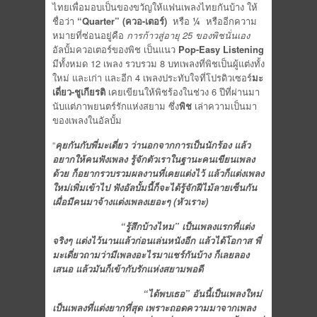
ไทยเพื่อมอบเป็นของขวัญให้แฟนเพลงไทยกันบ้าง ให้
ชื่อว่า
“
Quarter” (ควอ-เตอร์)
หรือ
¼
หรืออีกความ
หมายที่ซ่อนอยู่คือ
การก้าวสู่อายุ 25 ของพิชนั่นเอง
อัลบั้มควอเตอร์ของพิช เป็นแนว
Pop-Easy Listening
มีทั้งหมด 12 เพลง รวบรวม 8 บทเพลงที่พิชเป็นผู้แต่งทั้ง
ใหม่ และเก่า และอีก 4 เพลงประทับใจที่โปรดิวเซอร์
มะ
เดี่ยว-ชูเกียรติ
เคยเขียนให้พิชร้องในช่วง 6 ปีที่ผ่านมา
นับแต่ภาพยนตร์รักแห่งสยาม ซึ่ง
พิช
เล่าความเป็นมา
ของเพลงในอัลบั้ม
“
คุยกันกับพี่มะเดี่ยว ว่านอกจากการเป็นนักร้อง แล้ว
อยากให้คนฟังเพลง รู้จักตัวเราในฐานะคนเขียนเพลง
ด้วย ก็อยากรวบรวมผลงานที่เคยแต่งไว้ แล้วก็แต่งเพลง
ใหม่เพิ่มเข้าไป ฟังอัลบั้มนี้ก็จะได้รู้จักฝีไม้ลายเซ็นกัน
เผื่อมีคนมาจ้างแต่งเพลงเยอะๆ (หัวเราะ)
“รู้สึกบ้างไหม” เป็นเพลงแรกที่แต่ง
จริงๆ แต่งไว้นานแล้วก่อนเล่นหนังอีก แล้วได้โอกาส พี่
มะเดี่ยวถามว่ามีเพลงอะไรมาแชร์กันบ้าง ก็เลยลอง
เสนอ แล้วมันก็เข้ากับรักแห่งสยามพอดี
“ได้พบเธอ” อันนี้เป็นเพลงใหม่
เป็นเพลงที่แต่งยากที่สุด เพราะถอดความมาจากเพลง