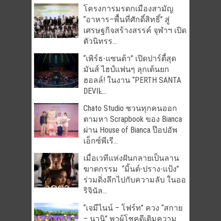
โครงการมรดกเมืองสามัญ
“อาหาร–พื้นที่ศักดิ์สิทธิ์” สู่
เศรษฐกิจสร้างสรรค์ จุฬาฯ เปิด
ตัวนิทรร...
“เพิร์ธ-แซนต้า” เปิดปาร์ตี้สุด
มันส์ ไฮป์แฟนๆ ลุกเต้นยก
ฮอลล์! ในงาน “PERTH SANTA
DEVIL̵...
Chato Studio ชวนทุกคนออก
ตามหา Scrapbook ของ Bianca
ผ่าน House of Bianca ป๊อปอัพ
เอ็กซ์พีเรี...
เมื่อเวทีแห่งฝันกลายเป็นลาน
ฆาตกรรม “มิ้นต์-ปราง-แป้ง”
ร่วมดิ่งลึกไปกับความลับ ในออ
ริจินัล...
“เจมีไนน์ – โฟร์ท” ควง “สกาย
– นานิ” พาผู้โชคดีเติมความ