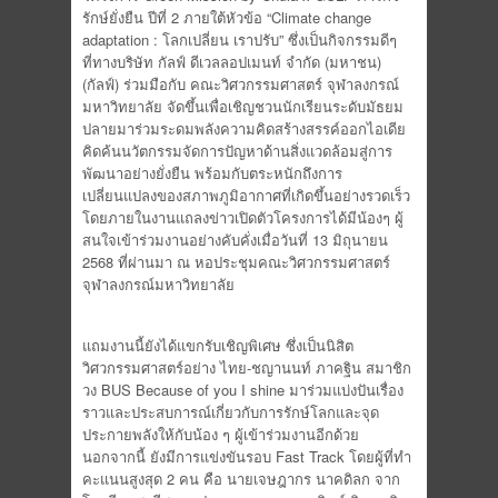
รักษ์ยั่งยืน ปีที่ 2 ภายใต้หัวข้อ “Climate change
adaptation : โลกเปลี่ยน เราปรับ” ซึ่งเป็นกิจกรรมดีๆ
ที่ทางบริษัท กัลฟ์ ดีเวลลอปเมนท์ จำกัด (มหาชน)
(กัลฟ์) ร่วมมือกับ คณะวิศวกรรมศาสตร์ จุฬาลงกรณ์
มหาวิทยาลัย จัดขึ้นเพื่อเชิญชวนนักเรียนระดับมัธยม
ปลายมาร่วมระดมพลังความคิดสร้างสรรค์ออกไอเดีย
คิดค้นนวัตกรรมจัดการปัญหาด้านสิ่งแวดล้อมสู่การ
พัฒนาอย่างยั่งยืน พร้อมกับตระหนักถึงการ
เปลี่ยนแปลงของสภาพภูมิอากาศที่เกิดขึ้นอย่างรวดเร็ว
โดยภายในงานแถลงข่าวเปิดตัวโครงการได้มีน้องๆ ผู้
สนใจเข้าร่วมงานอย่างคับคั่งเมื่อวันที่ 13 มิถุนายน
2568 ที่ผ่านมา ณ หอประชุมคณะวิศวกรรมศาสตร์
จุฬาลงกรณ์มหาวิทยาลัย
แถมงานนี้ยังได้แขกรับเชิญพิเศษ ซึ่งเป็นนิสิต
วิศวกรรมศาสตร์อย่าง ไทย-ชญานนท์ ภาคฐิน สมาชิก
วง BUS Because of you I shine มาร่วมแบ่งปันเรื่อง
ราวและประสบการณ์เกี่ยวกับการรักษ์โลกและจุด
ประกายพลังให้กับน้อง ๆ ผู้เข้าร่วมงานอีกด้วย
นอกจากนี้ ยังมีการแข่งขันรอบ Fast Track โดยผู้ที่ทำ
คะแนนสูงสุด 2 คน คือ นายเจษฎากร นาคดิลก จาก