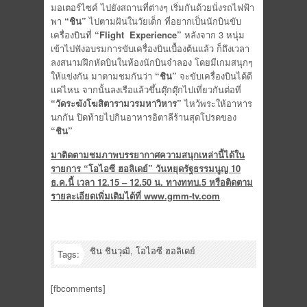
มอเตอร์ไซค์ ไปยังสถานที่ต่างๆ เริ่มกันด้วยนั่งรถไฟฟ้า
พา
“ชิน”
ไปตามฝันในวัยเด็ก ที่อยากเป็นนักบินขับ
เครื่องบินที่
“
Flight Experience”
หลังจาก 3 หนุ่ม
เข้าไปฟังอบรมการขับเครื่องบินเบื้องต้นแล้ว ก็ถึงเวลา
ลงสนามฝึกหัดบินในห้องนักบินจำลอง โดยมีเกมสนุกๆ
ให้แข่งกัน มาตามชมกันว่า
“ชิน”
จะขับเครื่องบินได้ดี
แค่ไหน จากนั้นลงเรือแล้วขึ้นตุ๊กตุ๊กไปเที่ยวกันต่อที่
“วัดระฆังโฆสิตารามวรมหาวิหาร”
ไหว้พระให้อาหาร
นกกัน ปิดท้ายไปกินอาหารอิตาลีร้านสุดโปรดของ
“ชิน”
มาติดตามชมภาพบรรยากาศความสนุกเหล่านี้ได้ใน
รายการ “โอไอซี ฮอลิเดย์” วันหยุดรัฐธรรมนูญ 10
ธ.ค.นี้ เวลา 12.15 – 12.50 น. ทางททบ.5 หรือติดตาม
รายละเอียดเพิ่มเติมได้ที่ www.gmm-tv.com
ชิน ชินวุฒิ
,
โอไอซี ฮอลิเดย์
Tags:
[fbcomments]