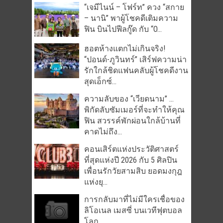
“เจมีไนน์ – โฟร์ท” ควง “สกาย
– นานิ” พาผู้โชคดีเติมความ
ฟิน บินไปฟีลกู๊ด กับ “O...
ฮอตห้างแตกไม่เกินจริง!
“ปอนด์-ภูวินทร์” เสิร์ฟความน่า
รักใกล้ชิดแฟนคลับผู้โชคดีงาน
สุดเอ็กซ์...
ความลับของ “เวียดนาม” …
พิกัดลับซัมเมอร์ที่จะทำให้คุณ
ฟิน สวรรค์พักผ่อนใกล้บ้านที่
คาดไม่ถึง...
คอนเสิร์ตแห่งประวัติศาสตร์
ที่สุดแห่งปี 2026 กับ 5 ศิลปิน
เพื่อนรักวัยสามสิบ ยอดมงกุฎ
แห่งยุ...
การกลับมาที่ไม่มีใครเชื่อของ
ลิโอเนล เมสซี่ บนเวทีฟุตบอล
โลก...