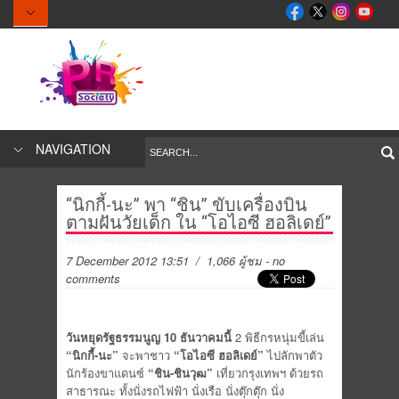
NAVIGATION
“นิกกี้-นะ” พา “ชิน” ขับเครื่องบิน
ตามฝันวัยเด็ก ใน “โอไอซี ฮอลิเดย์”
7 December 2012 13:51
/ 1,066 ผู้ชม
-
no
comments
วันหยุดรัฐธรรมนูญ 10 ธันวาคมนี้
2 พิธีกรหนุ่มขี้เล่น
“นิกกี้-นะ”
จะพาชาว
“โอไอซี ฮอลิเดย์”
ไปลักพาตัว
นักร้องขาแดนซ์
“ชิน-ชินวุฒ”
เที่ยวกรุงเทพฯ ด้วยรถ
สาธารณะ ทั้งนั่งรถไฟฟ้า นั่งเรือ นั่งตุ๊กตุ๊ก นั่ง