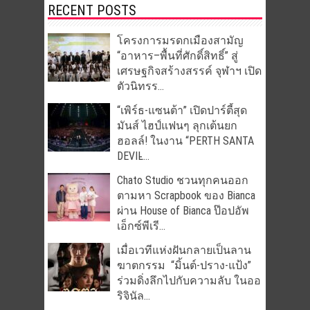
RECENT POSTS
โครงการมรดกเมืองสามัญ
“อาหาร–พื้นที่ศักดิ์สิทธิ์” สู่
เศรษฐกิจสร้างสรรค์ จุฬาฯ เปิด
ตัวนิทรร...
“เพิร์ธ-แซนต้า” เปิดปาร์ตี้สุด
มันส์ ไฮป์แฟนๆ ลุกเต้นยก
ฮอลล์! ในงาน “PERTH SANTA
DEVIL̵...
Chato Studio ชวนทุกคนออก
ตามหา Scrapbook ของ Bianca
ผ่าน House of Bianca ป๊อปอัพ
เอ็กซ์พีเรี...
เมื่อเวทีแห่งฝันกลายเป็นลาน
ฆาตกรรม “มิ้นต์-ปราง-แป้ง”
ร่วมดิ่งลึกไปกับความลับ ในออ
ริจินัล...