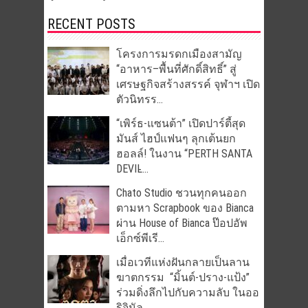
RECENT POSTS
โครงการมรดกเมืองสามัญ
“อาหาร–พื้นที่ศักดิ์สิทธิ์” สู่
เศรษฐกิจสร้างสรรค์ จุฬาฯ เปิด
ตัวนิทรร...
“เพิร์ธ-แซนต้า” เปิดปาร์ตี้สุด
มันส์ ไฮป์แฟนๆ ลุกเต้นยก
ฮอลล์! ในงาน “PERTH SANTA
DEVIL̵...
Chato Studio ชวนทุกคนออก
ตามหา Scrapbook ของ Bianca
ผ่าน House of Bianca ป๊อปอัพ
เอ็กซ์พีเรี...
เมื่อเวทีแห่งฝันกลายเป็นลาน
ฆาตกรรม “มิ้นต์-ปราง-แป้ง”
ร่วมดิ่งลึกไปกับความลับ ในออ
ริจินัล...