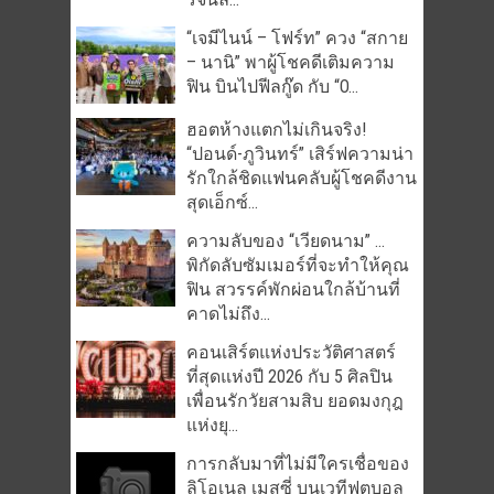
“เจมีไนน์ – โฟร์ท” ควง “สกาย
– นานิ” พาผู้โชคดีเติมความ
ฟิน บินไปฟีลกู๊ด กับ “O...
ฮอตห้างแตกไม่เกินจริง!
“ปอนด์-ภูวินทร์” เสิร์ฟความน่า
รักใกล้ชิดแฟนคลับผู้โชคดีงาน
สุดเอ็กซ์...
ความลับของ “เวียดนาม” …
พิกัดลับซัมเมอร์ที่จะทำให้คุณ
ฟิน สวรรค์พักผ่อนใกล้บ้านที่
คาดไม่ถึง...
คอนเสิร์ตแห่งประวัติศาสตร์
ที่สุดแห่งปี 2026 กับ 5 ศิลปิน
เพื่อนรักวัยสามสิบ ยอดมงกุฎ
แห่งยุ...
การกลับมาที่ไม่มีใครเชื่อของ
ลิโอเนล เมสซี่ บนเวทีฟุตบอล