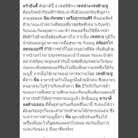
ครัวอินดี้
สัปดาห์นี้ 2 เชฟพิธีกร
เชฟฟาง
-เชฟฝ้ายฟู
ต้อนรับหน้าร้อนที่กำลังจะมาถึงด้วยแขกรับเชิญสาว
สวยสุดฮอต
พีค
-ภัทรศยา เครือสุวรรณศิริ
ที่ขอเคลียร์
คิวมาแนะนำสถานที่ท่องเที่ยวสุดชิคที่เหมาะกับหน้า
ร้อนและวันหยุดยาว และข้าวของเครื่องใช้ที่ควรนำ
ติดตัวไปด้วยเมื่อต้องเดินทางไป จากนั้น
เชฟฟาง
ภูมิใจ
นำเสนอเมนูอาหารคาวเพื่อสุขภาพ กับเมนู
สลัดอกไก่
สตรอเบอร์รี่
ที่วิธีการทำก็ไม่ยากอย่างที่คิด เริ่มต้นด้วย
การนำอกไก่มาปรุงรสก่อนจะนำไปทอด ก่อนจะนำผัก
หลากชนิดมาคลุกเคล้ากับน้ำสลัดที่ปรุงรสตามใจชอบ
ก่อนจะเพิ่มสตรอเบอร์รี่ลงไปเพื่อเพิ่มความสดชื่นให้กับ
เมนูนี้ จากนั้นได้เวลาของอาหารหวานโดย
เชฟฝ้ายฟู
ที่สาว
พีค
อาสาเข้าครัวเป็นลูกมือด้วยอีกคน ซึ่งหลายๆ
คนอาจจะไม่รู้ว่าจริงๆแล้วสาว
พีค
มีใจรักในการทำ
ขนมหวานซึ่งพยายามศึกษาและเรียนเพิ่มเติมจนตอนนี้
สามารถทำได้หลากหลายเมนูแล้ว ดังนั้นเมนู
พานาค็
อตต้าเมลอน
ที่ทั้งคู่ช่วยกันครีเอทขึ้นมานี้ รับรองได้ว่า
ต้องอร่อยถูกใจและสามารถทำตามได้ง่ายๆแน่นอน ซึ่ง
ระหว่างการทำเมนูนี้สาว
พีค
ดูจะหยิบจับเครื่องไม้
เครื่องมืออะไรก็ดูคล่องแคล่วไปหมด สมกับเป็นการ
ปะทะกันของ 2 มืออาชีพจริงๆ