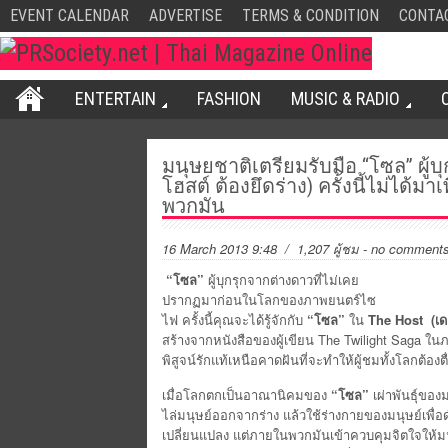
EVENT CALENDAR
ADVERTISE
TERMS & CONDITION
CONTA
ENTERTAIN
FASHION
MUSIC & RADIO
มนุษยชาติเตรียมรับมือ “โซล” ผู้
โฮสต์ ต้องยึดร่าง) ครั้งนี้ไม่ได้
พวกมัน
16 March 2013 9:48
/ 1,207 ผู้ชม
-
no comment
“โซล”
ผู้บุกรุกจากต่างดาวที่ไม่เคย
ปรากฏมาก่อนในโลกของภาพยนตร์ไซ
ไฟ ครั้งนี้คุณจะได้รู้จักกับ
“โซล”
ใน
The Host (เดอ
สร้างจากหนังสือของผู้เขียน The Twilight Saga ใน
พิสูจน์รักแท้เหนือคาดฝันที่จะทำให้ผู้ชมทั้งโลกต้องตื
เมื่อโลกตกเป็นอาณานิคมของ
“โซล”
เผ่าพันธุ์ขอ
ไล่มนุษย์ออกจากร่าง แล้วใช้ร่างกายของมนุษย์เพื่อ
เปลี่ยนแปลง แต่ภายในพวกมันเข้าควบคุมจิตใจให้มนุษยที