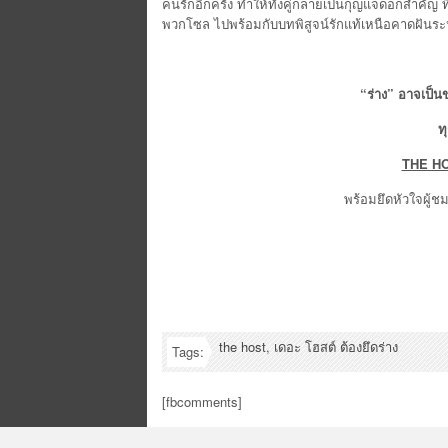
คนรักอีกครั้ง ทำให้ทั้งคู่กลายเป็นกุญแจดอกสำคัญ 
พวกโซล ไปพร้อมกับบทพิสูจน์รักแท้เหนือคาดฝันระหว
“ร่าง” อาจเป็น
ท
THE H
พร้อมยึดหัวใจผู้ช
the host
,
เดอะ โฮสต์ ต้องยึดร่าง
Tags:
[fbcomments]