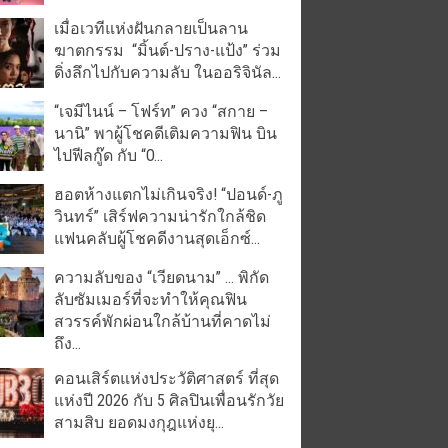
เมื่อเวทีแห่งฝันกลายเป็นลาน
ฆาตกรรม “มิ้นต์-ปราง-แป้ง” ร่วม
ดิ่งลึกไปกับความลับ ในออริจินัล...
“เจมีไนน์ – โฟร์ท” ควง “สกาย –
นานิ” พาผู้โชคดีเติมความฟิน บิน
ไปฟีลกู๊ด กับ “O...
ฮอตห้างแตกไม่เกินจริง! “ปอนด์-ภู
วินทร์” เสิร์ฟความน่ารักใกล้ชิด
แฟนคลับผู้โชคดีงานสุดเอ็กซ์...
ความลับของ “เวียดนาม” … พิกัด
ลับซัมเมอร์ที่จะทำให้คุณฟิน
สวรรค์พักผ่อนใกล้บ้านที่คาดไม่
ถึง...
คอนเสิร์ตแห่งประวัติศาสตร์ ที่สุด
แห่งปี 2026 กับ 5 ศิลปินเพื่อนรักวัย
สามสิบ ยอดมงกุฎแห่งยุ...