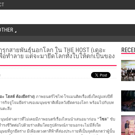
CT
OTHER
บุกรุกสายพันธุ์นอกโลก ใน THE HOST (เดอะ
RECE
มาเพื่อทำลาย แต่จะมายึดโลกทั้งใบให้ตกเป็นของ
s
ะ โฮสต์ ต้องยึดร่าง)
ภาพยนตร์ไซไฟ-โรแมนติคเรื่องยิ่งใหญ่แห่งปีที่
ภารกิจจู่โจมยึดร่างของมนุษยชาติเพื่อหวังยึดครองโลก พร้อมไปกับบท
่นตะลึง
งมนุษย์ต่างดาวที่ไม่เคยมีภาพยนตร์เรื่องไหนนำเสนอมาก่อน
“โซล”
ขับ
ดำรงชีวิตต่อไปด้วยร่างเดิมโดยรูปลักษณ์ภายนอกจะไม่มีสิ่งใด
่ถูกยึดร่าง มีเพียงดวงตาสีฟ้าที่ส่องประกายที่เป็นจุดสังเกตว่าผู้นั้น