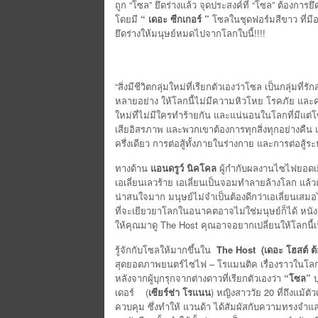
ถูก “โซล” ยึดร่างแล้ว จุดประสงค์ที่ “โซล” ต้องการยึ
โดยมี
“ เดอะ ซีกเกอร์ ”
โซลในชุดฟอร์มสีขาว ที่มีอา
ยึดร่างให้มนุษย์หมดไปจากโลกใบนี้!!!!
“สิ่งมีชีวิตกลุ่มใหม่ที่เรียกตัวเองว่าโซล เป็นกลุ่
หลายอย่าง ให้โลกนี้ไม่มีความหิวโหย โรคภัย และ
ใหม่ที่ไม่มีใครทำร้ายกัน และแน่นอนในโลกที่มีแต่โซล ม
เสียอิสรภาพ และพวกเขาต้องการทุกสิ่งทุกอย่างคืน 
ครึ่งเดียว การต่อสู้ทั้งภายในร่างกาย และการต่อสู้
ทางด้าน
แอนดรูว์ นิคโคล
ผู้กำกับผลงานไซไฟยอดเย
เอเลี่ยนเลวร้าย เอเลี่ยนเป็นจอมทำลายล้างโลก แล้ว
น่าสนใจมาก มนุษย์ไม่จำเป็นต้องดีกว่าเอเลี่ยนเสมอไป ท
ที่จะเยียวยาโลกในอนาคตอาจไม่ใช่มนุษย์ก็ได้ หนังเร
ให้คุณมาดู The Host คุณอาจอยากเปลี่ยนให้โลกนี้
รู้จักกับโซลให้มากขึ้นใน
The Host (เดอะ โฮสต์ ต้อ
สุดยอดภาพยนตร์ไซไฟ – โรแมนติค เรื่องราวในโ
หลังจากผู้บุกรุกจากต่างดาวที่เรียกตัวเองว่า
“โซล”
บ
เดอร์ (
เซียร์ช่า โรแนน
) หญิงสาววัย 20 ที่ถึงแม้ต
ควบคุม ซึ่งทำให้ แวนด้า ได้สัมผัสกับความทรงจำแล