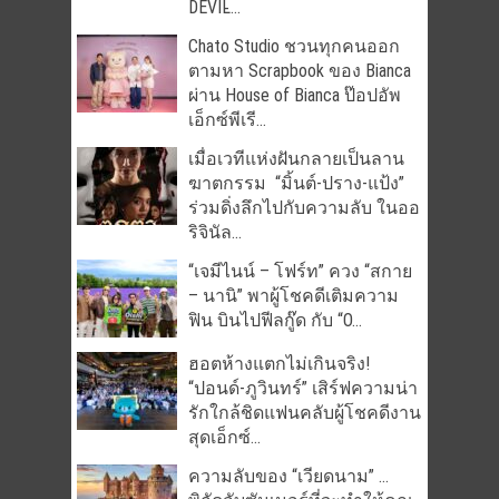
DEVIL̵...
Chato Studio ชวนทุกคนออก
ตามหา Scrapbook ของ Bianca
ผ่าน House of Bianca ป๊อปอัพ
เอ็กซ์พีเรี...
เมื่อเวทีแห่งฝันกลายเป็นลาน
ฆาตกรรม “มิ้นต์-ปราง-แป้ง”
ร่วมดิ่งลึกไปกับความลับ ในออ
ริจินัล...
“เจมีไนน์ – โฟร์ท” ควง “สกาย
– นานิ” พาผู้โชคดีเติมความ
ฟิน บินไปฟีลกู๊ด กับ “O...
ฮอตห้างแตกไม่เกินจริง!
“ปอนด์-ภูวินทร์” เสิร์ฟความน่า
รักใกล้ชิดแฟนคลับผู้โชคดีงาน
สุดเอ็กซ์...
ความลับของ “เวียดนาม” …