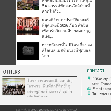
พิกัดลับซัมเมอร์ที่จะทำให้คุณ
ฟิน สวรรค์พักผ่อนใกล้บ้านที่
คาดไม่ถึง...
คอนเสิร์ตแห่งประวัติศาสตร์
ที่สุดแห่งปี 2026 กับ 5 ศิลปิน
เพื่อนรักวัยสามสิบ ยอดมงกุฎ
แห่งยุ...
การกลับมาที่ไม่มีใครเชื่อของ
ลิโอเนล เมสซี่ บนเวทีฟุตบอล
โลก...
CONTACT
OTHERS
PRSociety | 
โครงการมรดกเมืองสามัญ
516/1 Tesabarn
“อาหาร–พื้นที่ศักดิ์สิทธิ์” สู่
E-mail : prs
เศรษฐกิจสร้างสรรค์ จุฬาฯ
Tel : 66(2) 1
เปิดตัวนิทรร...
Copyright © 2012 PRSociety.net. All Rights Reserved.