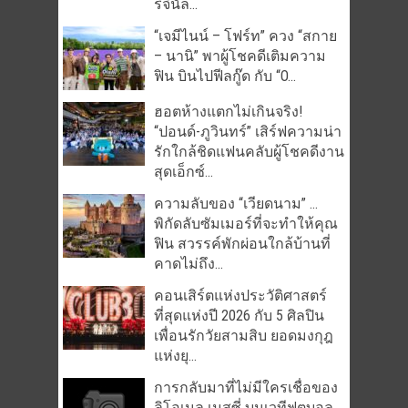
ริจินัล...
“เจมีไนน์ – โฟร์ท” ควง “สกาย
– นานิ” พาผู้โชคดีเติมความ
ฟิน บินไปฟีลกู๊ด กับ “O...
ฮอตห้างแตกไม่เกินจริง!
“ปอนด์-ภูวินทร์” เสิร์ฟความน่า
รักใกล้ชิดแฟนคลับผู้โชคดีงาน
สุดเอ็กซ์...
ความลับของ “เวียดนาม” …
พิกัดลับซัมเมอร์ที่จะทำให้คุณ
ฟิน สวรรค์พักผ่อนใกล้บ้านที่
คาดไม่ถึง...
คอนเสิร์ตแห่งประวัติศาสตร์
ที่สุดแห่งปี 2026 กับ 5 ศิลปิน
เพื่อนรักวัยสามสิบ ยอดมงกุฎ
แห่งยุ...
การกลับมาที่ไม่มีใครเชื่อของ
ลิโอเนล เมสซี่ บนเวทีฟุตบอล