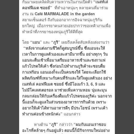
กันมาเผยเคล็ดลับความหวานในงานเปิดตัว
“เนสท์เล่
คอฟฟีเมต ซอยย์”
ที่ทำเอาหนุ่มๆ หลายคนที่มาร่วม
งาน ณ
Café MARMALADE in the garden
สยามเซ็นเตอร์ ถึงกับออกอาการอิจฉาหนุ่มภูริกัน
ยกใหญ่ เมื่อภรรยาคนสวยเอ่ยปากว่าขอเทคิวงานเพื่อ
ทำหน้าที่ภรรยาของหนุ่มภูริให้ดีที่สุด
โดย
“แอน”
และ
“ภูริ”
เผยถึงเคล็ดลับหลังแต่งงานว่า
“หลังจากแต่งงานชีวิตก็ดูสมบูรณ์ขึ้น ซึ่งแอนจะให้
เวลาในการดูแลตัวเองและสามีมากขึ้น อย่างทุกๆ วัน
แอนจะตื่นเช้าเพื่อมาเตรียมอาหารเช้าและชงกาแฟ
แก้วโปรดให้เค้า ซึ่งก่อนไปทำงานภูริเค้าจะชอบดื่ม
กาแฟร้อน แอนเองก็จะเป็นคนชงให้ โดยจะเลือกใช้
ผลิตภัณฑ์ที่เหมาะกับคนที่รักและใส่ใจดูแลตัวเอง อย่าง
เนสท์เล่ คอฟฟีเมต ซอยย์ ซึ่งมีโอเมก้า 3, 6, 9 และ
ไม่มีโคเลสเตอรอล มาช่วยเพิ่มความหอม นุ่มละมุน
กลมกล่อมให้กับเครื่องดื่มแก้วโปรดของภูริค่ะ นอกจาก
นี้แอนก็จะดูแลในส่วนของอาหารการกินด้วย เพราะ
อยากให้เค้าได้ทานอาหารดีๆ มีประโยชน์ เพราะเค้า
ทำงานค่อนข้างหนักค่ะ”
แอนกล่าว
ทางด้าน
“ภูริ”
กล่าวว่า
“ผมกับแอนเราชอบ
อะไรที่คล้ายๆ กันอยู่แล้ว ตอนนี้ก็มีกิจกรรมใหม่อย่าง