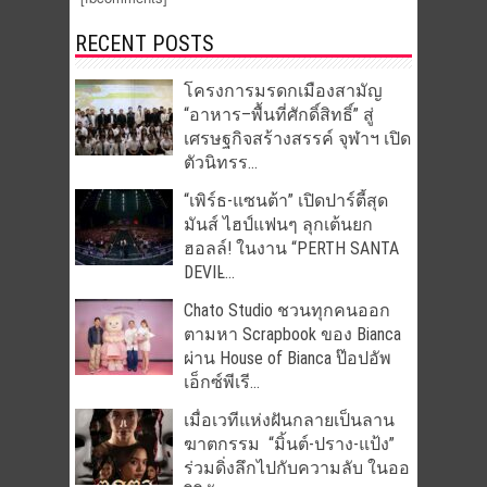
RECENT POSTS
โครงการมรดกเมืองสามัญ
“อาหาร–พื้นที่ศักดิ์สิทธิ์” สู่
เศรษฐกิจสร้างสรรค์ จุฬาฯ เปิด
ตัวนิทรร...
“เพิร์ธ-แซนต้า” เปิดปาร์ตี้สุด
มันส์ ไฮป์แฟนๆ ลุกเต้นยก
ฮอลล์! ในงาน “PERTH SANTA
DEVIL̵...
Chato Studio ชวนทุกคนออก
ตามหา Scrapbook ของ Bianca
ผ่าน House of Bianca ป๊อปอัพ
เอ็กซ์พีเรี...
เมื่อเวทีแห่งฝันกลายเป็นลาน
ฆาตกรรม “มิ้นต์-ปราง-แป้ง”
ร่วมดิ่งลึกไปกับความลับ ในออ