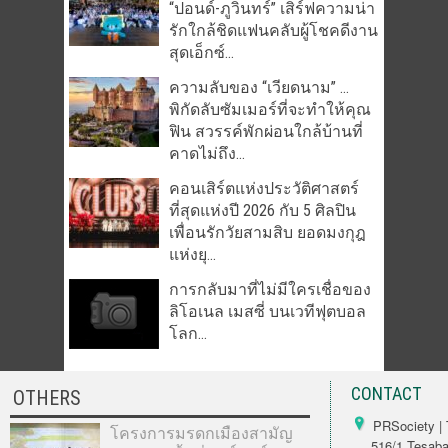
“ปอนด์-ภูวินทร์” เสิร์ฟความน่า
รักใกล้ชิดแฟนคลับผู้โชคดีงาน
สุดเอ็กซ์...
ความลับของ “เวียดนาม” …
พิกัดลับซัมเมอร์ที่จะทำให้คุณ
ฟิน สวรรค์พักผ่อนใกล้บ้านที่
คาดไม่ถึง...
คอนเสิร์ตแห่งประวัติศาสตร์
ที่สุดแห่งปี 2026 กับ 5 ศิลปิน
เพื่อนรักวัยสามสิบ ยอดมงกุฎ
แห่งยุ...
การกลับมาที่ไม่มีใครเชื่อของ
ลิโอเนล เมสซี่ บนเวทีฟุตบอล
โลก...
CONTACT
OTHERS
PRSociety | 
โครงการมรดกเมืองสามัญ
516/1 Tesabarn