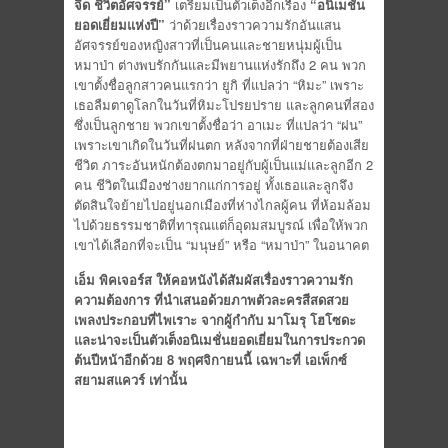
จี๊ด ชีวิตอัศจรรย์”
เตรียมเป็นตัวเต็งอีกเรื่อง
“อนิเมชั่น
ยอดเยี่ยมแห่งปี”
ว่าด้วยเรื่องราวความรักอันแสน
อัศจรรย์ของหญิงสาวที่เป็นคนและชายหนุ่มผู้เป็น
หมาป่า ต่างพบรักกันและมีพยานแห่งรักถึง 2 คน พวก
เขาตั้งชื่อลูกสาวคนแรกว่า ยูกิ ที่แปลว่า “หิมะ” เพราะ
เธอลืมตาดูโลกในวันที่หิมะโปรยปราย และลูกคนที่สอง
ซึ่งเป็นลูกชาย พวกเขาตั้งชื่อว่า อาเมะ ที่แปลว่า “ฝน”
เพราะเขาเกิดในวันที่ฝนตก หลังจากที่ฝ่ายชายต้องเสีย
ชีวิต ภาระอันหนักต้องตกมาอยู่กับผู้เป็นแม่และลูกอีก 2
คน ชีวิตในเมืองช่างยากแก่การอยู่ ทั้งเธอและลูกจึง
ตัดสินใจย้ายไปอยู่นอกเมืองที่ห่างไกลผู้คน ที่ห้อมล้อม
ไปด้วยธรรมชาติที่ทารุณแต่ก็อุดมสมบูรณ์ เพื่อให้พวก
เขาได้เลือกที่จะเป็น “มนุษย์” หรือ “หมาป่า” ในอนาคต
เอ็ม พิคเจอร์ส ให้คอหนังได้สัมผัสเรื่องราวความรัก
ความต้องการ ที่นำเสนอด้วยภาพตัวละครสีสดสวย
เพลงประกอบที่ไพเราะ จากผู้กำกับ มาโมรุ โฮโซดะ
และน่าจะเป็นตัวเต็งอนิเมชั่นยอดเยี่ยมในการประกวด
ต้นปีหน้าอีกด้วย 8 พฤศจิกายนนี้ เฉพาะที่ เอเพ็กซ์
สยามสแควร์ เท่านั้น