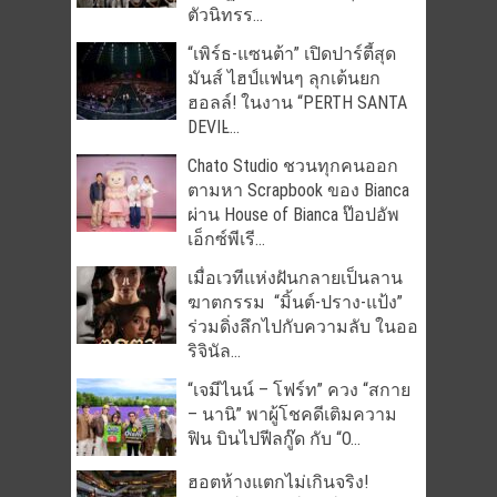
ตัวนิทรร...
“เพิร์ธ-แซนต้า” เปิดปาร์ตี้สุด
มันส์ ไฮป์แฟนๆ ลุกเต้นยก
ฮอลล์! ในงาน “PERTH SANTA
DEVIL̵...
Chato Studio ชวนทุกคนออก
ตามหา Scrapbook ของ Bianca
ผ่าน House of Bianca ป๊อปอัพ
เอ็กซ์พีเรี...
เมื่อเวทีแห่งฝันกลายเป็นลาน
ฆาตกรรม “มิ้นต์-ปราง-แป้ง”
ร่วมดิ่งลึกไปกับความลับ ในออ
ริจินัล...
“เจมีไนน์ – โฟร์ท” ควง “สกาย
– นานิ” พาผู้โชคดีเติมความ
ฟิน บินไปฟีลกู๊ด กับ “O...
ฮอตห้างแตกไม่เกินจริง!