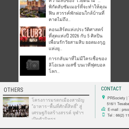
ความลับของ “เวียดนาม” …
พิกัดลับซัมเมอร์ที่จะทำให้คุณ
ฟิน สวรรค์พักผ่อนใกล้บ้านที่
คาดไม่ถึง...
คอนเสิร์ตแห่งประวัติศาสตร์
ที่สุดแห่งปี 2026 กับ 5 ศิลปิน
เพื่อนรักวัยสามสิบ ยอดมงกุฎ
แห่งยุ...
การกลับมาที่ไม่มีใครเชื่อของ
ลิโอเนล เมสซี่ บนเวทีฟุตบอล
โลก...
CONTACT
OTHERS
PRSociety | 
โครงการมรดกเมืองสามัญ
516/1 Tesabarn
“อาหาร–พื้นที่ศักดิ์สิทธิ์” สู่
E-mail : prs
เศรษฐกิจสร้างสรรค์ จุฬาฯ
Tel : 66(2) 1
เปิดตัวนิทรร...