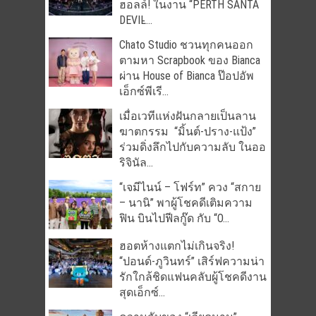
ฮอลล์! ในงาน “PERTH SANTA
DEVIL̵...
Chato Studio ชวนทุกคนออก
ตามหา Scrapbook ของ Bianca
ผ่าน House of Bianca ป๊อปอัพ
เอ็กซ์พีเรี...
เมื่อเวทีแห่งฝันกลายเป็นลาน
ฆาตกรรม “มิ้นต์-ปราง-แป้ง”
ร่วมดิ่งลึกไปกับความลับ ในออ
ริจินัล...
“เจมีไนน์ – โฟร์ท” ควง “สกาย
– นานิ” พาผู้โชคดีเติมความ
ฟิน บินไปฟีลกู๊ด กับ “O...
ฮอตห้างแตกไม่เกินจริง!
“ปอนด์-ภูวินทร์” เสิร์ฟความน่า
รักใกล้ชิดแฟนคลับผู้โชคดีงาน
สุดเอ็กซ์...