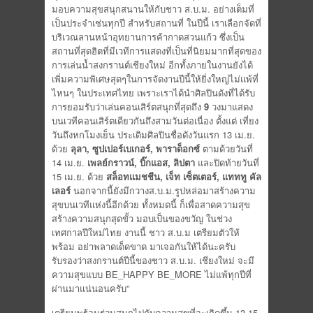
มอบความสุขสนุกสนานให้กับชาว ส.บ.ม. อย่างเต็มที่
เป็นประจำเช่นทุกปี สำหรับสถานที่ ในปีนี้ เราเลือกจัดที่
บริเวณลานหน้าอุทยานการค้ากาดสวนแก้ว ซึ่งเป็น
สถานที่สุดฮิตที่มีเวทีการแสดงที่เป็นที่นิยมมากที่สุดของ
การเล่นน้ำสงกรานต์เชียงใหม่ อีกทั้งภายในงานยังได้
เพิ่มความพิเศษสุดๆในการจัดงานปีนี้ให้ยิ่งใหญ่ไม่แพ้ที่
ไหนๆ ในประเทศไทย เพราะเราได้นำศิลปินดังที่ได้รับ
การยอมรับว่าเล่นคอนเสิร์ตสนุกที่สุดถึง
9
วงมาแสดง
บนเวทีคอนเสิร์ตเดียวกันถึงสามวันต่อเนื่อง ตั้งแต่ เที่ยง
วันถึงหกโมงเย็น ประเดิมศิลปินชื่อดังวันแรก 13 เม.ย.
ด้วย
ลุลา, ซูปเปอร์เบเกอร์, พาราด็อกซ์
ตามด้วยวันที่
14 เม.ย.
เพลย์กราวน์, บิ๊กแอส, ลิปตา
และปิดท้ายวันที่
15 เม.ย. ด้วย
สล็อทแมชชีน, เจ็ท เซ็ตเตอร์, แทททู คัล
เลอร์
นอกจากนี้ยังมีกวางส.บ.ม.รูปหล่อมาสร้างความ
สุขบนเวทีแห่งนี้อีกด้วย
ทั้งหมดนี้ ก็เพื่อสาดความสุข
สร้างความสนุกสุดขั้ว มอบเป็นของขวัญ ในช่วง
เทศกาลปีใหม่ไทย งานนี้ ชาว ส.บ.ม เตรียมตัวให้
พร้อม อย่าพลาดเด็ดขาด มาเจอกันให้ได้นะครับ
รับรองว่าสงกรานต์ปีนี้ของชาว ส.บ.ม. เชียงใหม่ จะมี
ความสุขแบบ BE_HAPPY BE_MORE ไม่แพ้ทุกปีที่
ผ่านมาแน่นอนครับ”
เตรียมพร้อมร่วมสนุกไปกับความสุขที่จะเกิดขึ้น 13-15