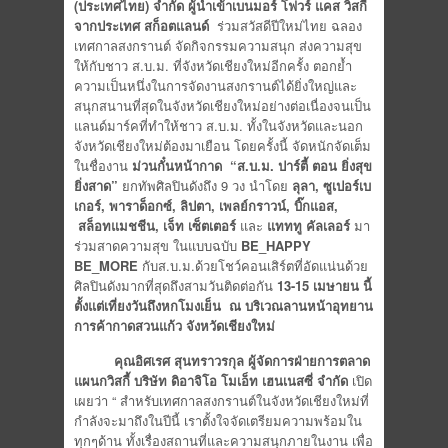
(ประเทศไทย) จำกัด ผู้นำเข้าเบนมอร์ โฟวร์ แคส วิสกี้
จากประเทศ สก็อตแลนด์
ร่วมสวัสดีปีใหม่ไทย ฉลอง
เทศกาลสงกรานต์ จัดกิจกรรมความสนุก ส่งความสุข
ให้กับชาว ส.บ.ม. ที่จังหวัดเชียงใหม่อีกครั้ง ตอกย้ำ
ความเป็นหนึ่งในการจัดงานสงกรานต์ได้ยิ่งใหญ่และ
สนุกสนานที่สุดในจังหวัดเชียงใหม่อย่างต่อเนื่องจนเป็น
แลนด์มาร์คที่ทำให้ชาว ส.บ.ม. ทั้งในจังหวัดและนอก
จังหวัดเชียงใหม่ต้องมาเยือน โดยครั้งนี้ จัดหนักจัดเต็ม
ในชื่องาน
ม่วนกั๋นหน้ากาด
“ส.บ.ม. ปาร์ตี้ ตอน ยิ่งสุข
ยิ่งสาด
”
ยกทัพศิลปินดังถึง 9 วง นำโดย
ลุลา, ซูเปอร์เบ
เกอร์, พาราด็อกซ์, ลิปตา, เพลย์กราวน์, บิ๊กแอส,
สล็อทแมชชีน, เจ็ท เซ็ตเตอร์
และ
แทททู คัลเลอร์
มา
ร่วมสาดความสุข ในแบบฉบับ
BE_HAPPY
BE_MORE
กับส.บ.ม.ด้วยโชว์คอนเสิร์ตที่อัดแน่นด้วย
ศิลปินดังมากที่สุดถึงสามวันติดต่อกัน
13-15 เมษายน นี้
ตั้งแต่เที่ยงวันถึงหกโมงเย็น ณ บริเวณลานหน้าอุทยาน
การค้ากาดสวนแก้ว จังหวัดเชียงใหม่
คุณอิศเรศ สุนทราวรกุล ผู้จัดการฝ่ายการตลาด
แผนกวิสกี้ บริษัท ดิอาจิโอ โมเอ็ท เฮนเนสซี่ จำกัด
เปิด
เผยว่า “ สำหรับเทศกาลสงกรานต์ในจังหวัดเชียงใหม่ที่
กำลังจะมาถึงในปีนี้ เราตั้งใจจัดเตรียมความพร้อมใน
ทุกๆด้าน ทั้งเรื่องสถานที่และความสนุกภายในงาน เพื่อ