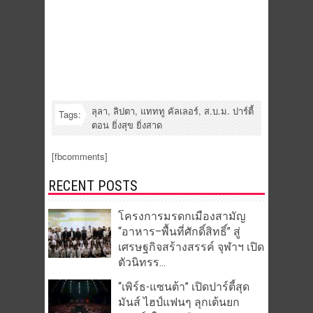
ลุลา
,
ลิปตา
,
แทททู คัลเลอร์
,
ส.บ.ม. ปาร์ตี้
Tags:
ตอน ยิ่งสุข ยิ่งสาด
[fbcomments]
RECENT POSTS
โครงการมรดกเมืองสามัญ
“อาหาร–พื้นที่ศักดิ์สิทธิ์” สู่
เศรษฐกิจสร้างสรรค์ จุฬาฯ เปิด
ตัวนิทรร...
“เพิร์ธ-แซนต้า” เปิดปาร์ตี้สุด
มันส์ ไฮป์แฟนๆ ลุกเต้นยก