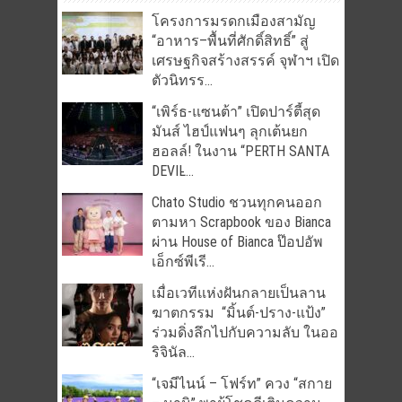
โครงการมรดกเมืองสามัญ
“อาหาร–พื้นที่ศักดิ์สิทธิ์” สู่
เศรษฐกิจสร้างสรรค์ จุฬาฯ เปิด
ตัวนิทรร...
“เพิร์ธ-แซนต้า” เปิดปาร์ตี้สุด
มันส์ ไฮป์แฟนๆ ลุกเต้นยก
ฮอลล์! ในงาน “PERTH SANTA
DEVIL̵...
Chato Studio ชวนทุกคนออก
ตามหา Scrapbook ของ Bianca
ผ่าน House of Bianca ป๊อปอัพ
เอ็กซ์พีเรี...
เมื่อเวทีแห่งฝันกลายเป็นลาน
ฆาตกรรม “มิ้นต์-ปราง-แป้ง”
ร่วมดิ่งลึกไปกับความลับ ในออ
ริจินัล...
“เจมีไนน์ – โฟร์ท” ควง “สกาย