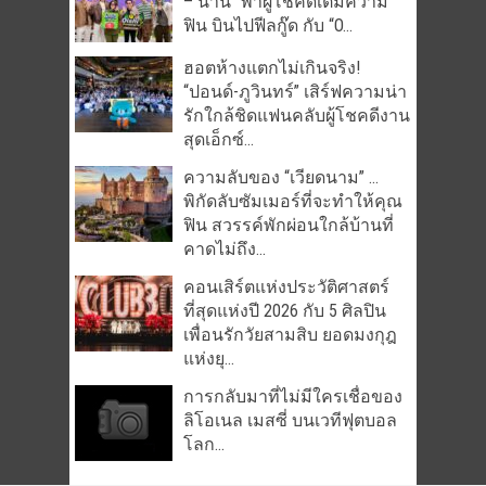
– นานิ” พาผู้โชคดีเติมความ
ฟิน บินไปฟีลกู๊ด กับ “O...
ฮอตห้างแตกไม่เกินจริง!
“ปอนด์-ภูวินทร์” เสิร์ฟความน่า
รักใกล้ชิดแฟนคลับผู้โชคดีงาน
สุดเอ็กซ์...
ความลับของ “เวียดนาม” …
พิกัดลับซัมเมอร์ที่จะทำให้คุณ
ฟิน สวรรค์พักผ่อนใกล้บ้านที่
คาดไม่ถึง...
คอนเสิร์ตแห่งประวัติศาสตร์
ที่สุดแห่งปี 2026 กับ 5 ศิลปิน
เพื่อนรักวัยสามสิบ ยอดมงกุฎ
แห่งยุ...
การกลับมาที่ไม่มีใครเชื่อของ
ลิโอเนล เมสซี่ บนเวทีฟุตบอล
โลก...