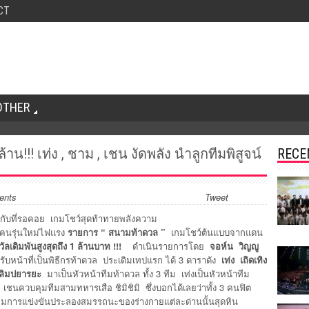
CT
OTHER
าน!!! เท่ง , ชาม , เชน งัดพลัง นำลูกทีมพิสูจน์
RECE
ents
Tweet
กับที่รอคอย เกมโชว์สุดท้าทายพลังความ
นรุ่นใหม่ไฟแรง
รายการ “ สนามท้าดวล ”
เกมโชว์ต้นแบบจากแดน
วัลเดิมพันสูงสุดถึง
1 ล้านบาท !!!
ดำเนินรายการโดย
จอห์น วิญญู
รับหน้าที่เป็นพิธีกรท้าดวล ประเดิมเทปแรก ได้ 3 ดาราดัง
เท่ง เถิดเทิง
 ลิมปยารยะ
มาเป็นหัวหน้าทีมท้าดวล ทั้ง 3 ทีม เท่งเป็นหัวหน้าทีม
ละ เชนควบคุมทีมสามทหารเสือ ชิมิชิมิ ซึ่งบอกได้เลยว่าทั้ง 3 คนฟิต
เกมการแข่งขันประลองสมรรถนะของร่างกายแต่ละด่านนั้นสุดหิน