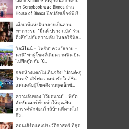
Chato Studio ชวนทุกคนออกตาม
หา Scrapbook ของ Bianca ผ่าน
House of Bianca ป๊อปอัพเอ็กซ์พีเรี...
เมื่อเวทีแห่งฝันกลายเป็นลาน
ฆาตกรรม “มิ้นต์-ปราง-แป้ง” ร่วม
ดิ่งลึกไปกับความลับ ในออริจินัล...
“เจมีไนน์ – โฟร์ท” ควง “สกาย –
นานิ” พาผู้โชคดีเติมความฟิน บิน
ไปฟีลกู๊ด กับ “O...
ฮอตห้างแตกไม่เกินจริง! “ปอนด์-ภู
วินทร์” เสิร์ฟความน่ารักใกล้ชิด
แฟนคลับผู้โชคดีงานสุดเอ็กซ์...
ความลับของ “เวียดนาม” … พิกัด
ลับซัมเมอร์ที่จะทำให้คุณฟิน
สวรรค์พักผ่อนใกล้บ้านที่คาดไม่
ถึง...
คอนเสิร์ตแห่งประวัติศาสตร์ ที่สุด