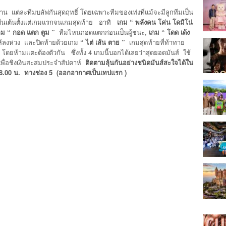
าน แต่ละทีมบลัฟกันสุดฤทธิ์
โดยเฉพาะทีมของเท่งที่แม้จะมีลูกทีมเป็น
และตื่นเต้นตั้งแต่เกมแรกจนเกมสุดท้าย อาทิ
เกม “ พลังคน โค่น โดมิโน่
กม
“ กอด แตก ตูม ”
ทีมไหนกอดแตกก่อนเป็นผู้ชนะ,
เกม
“ โดด เด้ง
ห้ลงห่วง และปิดท้ายด้วยเกม
“ ไต่ เส้น ตาย ”
เกมสุดท้ายที่ท้าทาย
ด้ โดยห้ามแตะต้องตัวกัน ซึ่งทั้ง 4 เกมนี้บอกได้เลยว่าสุดยอดมันส์ ใช้
เพื่อชิงเงินสะสมประจำสัปดาห์
ติดตามลุ้นกันอย่างชนิดมันส์สะใจได้ใน
18.00 น. ทางช่อง 5 (ออกอากาศเป็นเทปแรก )