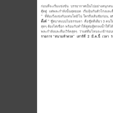
ก่อนที่จะเริ่มแข่งขัน บรรยากาศเป็นไปอย่างสนุกสน
ตุ๊ดตู่ แต่พละกำลังนั้นสุดยอด เริ่มลุ้นกันตัวโก่ง
”
ที่ต้องวิ่งแข่งกับแท่นโดมิโน่ ใครถึงเส้นชัยก่อน,
เ
ดั๊งค์ ”
ชู๊ตบาสแบบไม่ธรรมดา คือชู๊ดทีเดียว 3 คนใ
สุดๆ ต้องไต่เชือก พร้อมกับทำให้คู่ต่อสู้ตกลงน้ำให้ไ
พละกำลังและทีมเวิร์คสุดๆ ว่าแต่ทีมไหนจะเข้ารอบ
รายการ “สนามท้าดวล”
เสาร์ที่
2 มี.ค.นี้ เวลา 