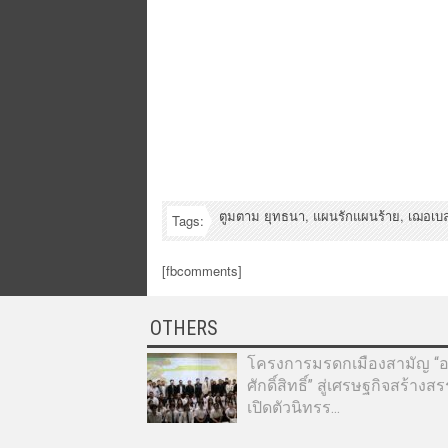
ตูมตาม ยุทธนา
,
แผนรักแผนร้าย
,
เฌอเบล
Tags:
[fbcomments]
OTHERS
โครงการมรดกเมืองสามัญ “อา
ศักดิ์สิทธิ์” สู่เศรษฐกิจสร้างส
เปิดตัวนิทรร...