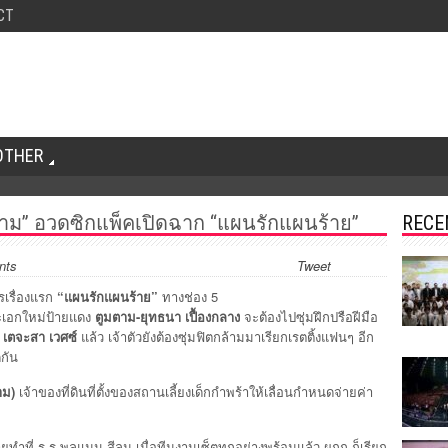
CT
OTHER
ตาม” อวดซิกแพ็คเปิดฉาก “แผนรักแผนร้าย”
RECE
nts
Tweet
รเรื่องแรก
“แผนรักแผนร้าย”
ทางช่อง 5
เอกใหม่ป้ายแดง
ตูมตาม-ยุทธนา เปื้องกลาง
จะต้องไปซุ่มฝึกปรือฝีมือ
 เตจะสา เวศซ์
แล้ว เจ้าตัวยังต้องซุ่มฟิตกล้ามมาเรียกเรตติ้งแฟนๆ อีก
กัน
าม)
เจ้าของที่ดินที่ตั้งของสถานเลี้ยงเด็กกำพร้าให้เลื่อนกำหนดจ่ายค่า
ทำที่ ร.ร.พูลแมน สีลม เมื่อทีมงานเซ็ตทุกอย่างพร้อมแล้ว ผกก.ก็เรียก