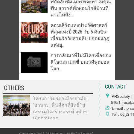
พิกัดลับซัมเมอร์ที่จะทำให้คุณ
ฟิน สวรรค์พักผ่อนใกล้บ้านที่
คาดไม่ถึง...
คอนเสิร์ตแห่งประวัติศาสตร์
ที่สุดแห่งปี 2026 กับ 5 ศิลปิน
เพื่อนรักวัยสามสิบ ยอดมงกุฎ
แห่งยุ...
การกลับมาที่ไม่มีใครเชื่อของ
ลิโอเนล เมสซี่ บนเวทีฟุตบอล
โลก...
CONTACT
OTHERS
PRSociety | 
โครงการมรดกเมืองสามัญ
516/1 Tesabarn
“อาหาร–พื้นที่ศักดิ์สิทธิ์” สู่
E-mail : prs
เศรษฐกิจสร้างสรรค์ จุฬาฯ
Tel : 66(2) 1
เปิดตัวนิทรร...
Copyright © 2012 PRSociety.net. All Rights Reserved.