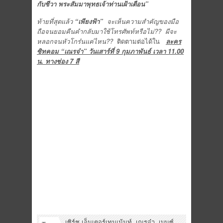
กับชีวา พระสัมมาพุทธเจ้าท่านเฝ้าเตือน”
ท้ายที่สุดแล้ว
“เพียงฟ้า”
จะเห็นความสำคัญของมือ
ถือจนยอมคืนคำกลับมาใช้โทรศัพท์หรือไม่?? ผีจะ
หลอกจนหัวโกร๋นแค่ไหน??
ติดตามต่อได้ใน
ละคร
ซิทคอม “เณรจ๋า” วันเสาร์ที่ 9 กุมภาพันธ์ เวลา 11.00
น. ทางช่อง 7 สี
เซิร์ช เอ็นเตอร์เทนเม้นท์
,
เณรจ๋า
,
เบนซ์