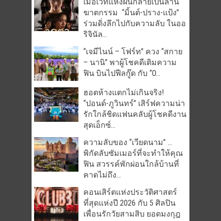
เมื่อเวทีแห่งฝันกลายเป็นลาน
ฆาตกรรม “มิ้นต์-ปราง-แป้ง”
ร่วมดิ่งลึกไปกับความลับ ในออ
ริจินัล...
“เจมีไนน์ – โฟร์ท” ควง “สกาย
– นานิ” พาผู้โชคดีเติมความ
ฟิน บินไปฟีลกู๊ด กับ “O...
ฮอตห้างแตกไม่เกินจริง!
“ปอนด์-ภูวินทร์” เสิร์ฟความน่า
รักใกล้ชิดแฟนคลับผู้โชคดีงาน
สุดเอ็กซ์...
ความลับของ “เวียดนาม” …
พิกัดลับซัมเมอร์ที่จะทำให้คุณ
ฟิน สวรรค์พักผ่อนใกล้บ้านที่
คาดไม่ถึง...
คอนเสิร์ตแห่งประวัติศาสตร์
ที่สุดแห่งปี 2026 กับ 5 ศิลปิน
เพื่อนรักวัยสามสิบ ยอดมงกุฎ