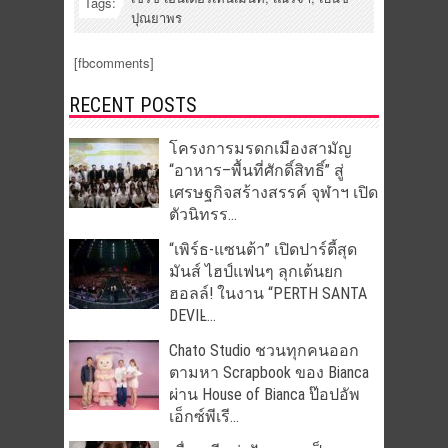
Tags:
ปุณยาพร
[fbcomments]
RECENT POSTS
โครงการมรดกเมืองสามัญ
“อาหาร–พื้นที่ศักดิ์สิทธิ์” สู่
เศรษฐกิจสร้างสรรค์ จุฬาฯ เปิด
ตัวนิทรร...
“เพิร์ธ-แซนต้า” เปิดปาร์ตี้สุด
มันส์ ไฮป์แฟนๆ ลุกเต้นยก
ฮอลล์! ในงาน “PERTH SANTA
DEVIL̵...
Chato Studio ชวนทุกคนออก
ตามหา Scrapbook ของ Bianca
ผ่าน House of Bianca ป๊อปอัพ
เอ็กซ์พีเรี...