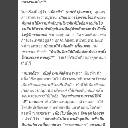
กลางกองถ่าย
!!!
โดยเรื่องมีอยู่ว่า
“เพียงฟ้า”
(เบนซ์-ปุณยาพร)
คุณครู
สาวสวยประจำหมู่บ้าน
เกิดอาการไม่ชอบใจอย่างแรง
ที่ทุกคนให้ความสำคัญกับโทรศัพท์มือถือมากเกินไป
จนลืมให้ความสำคัญกับคนที่อยู่ด้วยกันตรงหน้า ถึงขั้น
ไม่รู้จักกาลเทศะ
ขนาดอยู่บนศาลาวัด ขณะที่หลวงพ่อ
กำลังจะเทศน์อยู่แล้ว ทุกคนก็ยังก้มหน้าก้มตามองแต่
หน้าจอตัวเอง
เป็นเหตุให้ เพียงฟ้า ปรี๊ดแตก
!!
และ
ประกาศกร้าวว่า
“
ถ้าเห็นใครใช้มือถือต่อหน้าจะปาทิ้ง
ให้หมดเลย คอยดู
!!!”
ว่าแล้วก็ริบมือถือของทุกคนมา
เก็บไว้
“หมอเดียว”
(
ณัฏฐ์ เทพหัสดินฯ
) เห็นว่า เพียงฟ้า หัว
แข็ง ไร้เหตุผลมากเกินไป
จึงวางแผนกับครอบครัวของ
เพียงฟ้าและทุกคนที่โดนยึดมือถือ ทำที
ให้เพียงฟ้าเจอ
กับเหตุการณ์ฉุกเฉิน
เพื่อจะทำให้เพียงฟ้ากลับมาเห็น
คุณค่าของการใช้มือถือ
โดยสร้างสถานการณ์ให้มี
“ผี” มาหลอก
เพื่อให้เธอจนมุมและกลัว จนอยากใช้
โทรศัพท์เพื่อขอความช่วยเหลือ แล้วคิดตามได้ดังคำ
สอนที่
“เณรเพชร”
(น้องไบเบิ้ล-ภูผา รัตนรุ่งเรืองชัย)
กล่าวไว้ว่า
“อ่อนเกินไปใครเขาเฝ้าดูหมิ่น แข็งเป็น
หินก่อภัยเวรเป็นบาปหนา
“ทางสายกลาง” อย่างพอดี