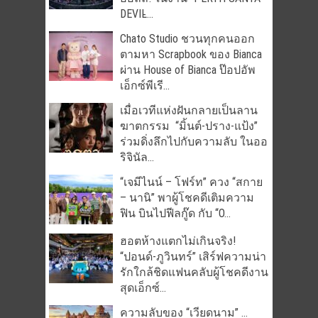
DEVIL̵...
Chato Studio ชวนทุกคนออก
ตามหา Scrapbook ของ Bianca
ผ่าน House of Bianca ป๊อปอัพ
เอ็กซ์พีเรี...
เมื่อเวทีแห่งฝันกลายเป็นลาน
ฆาตกรรม “มิ้นต์-ปราง-แป้ง”
ร่วมดิ่งลึกไปกับความลับ ในออ
ริจินัล...
“เจมีไนน์ – โฟร์ท” ควง “สกาย
– นานิ” พาผู้โชคดีเติมความ
ฟิน บินไปฟีลกู๊ด กับ “O...
ฮอตห้างแตกไม่เกินจริง!
“ปอนด์-ภูวินทร์” เสิร์ฟความน่า
รักใกล้ชิดแฟนคลับผู้โชคดีงาน
สุดเอ็กซ์...
ความลับของ “เวียดนาม” …