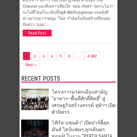
Channel และดีเจสาวเสียงใส “ออม-ภัสสร” เพราะไม่ว่า
จะไปที่ไหนก็จะเห็นทั้งคู่ตัวติดกันอยู่ตลอด แถมยังมี
ข่าวแว่วๆมาว่าหนุ่ม “โด่ง” กำลังเก็บเงินสร้างเรือนหอ
กับสาว “ออม”…
Read Post
1
2
3
4
5
6
…
4,982
Next »
RECENT POSTS
โครงการมรดกเมืองสามัญ
“อาหาร–พื้นที่ศักดิ์สิทธิ์” สู่
เศรษฐกิจสร้างสรรค์ จุฬาฯ เปิด
ตัวนิทรร...
“เพิร์ธ-แซนต้า” เปิดปาร์ตี้สุด
มันส์ ไฮป์แฟนๆ ลุกเต้นยก
ฮอลล์! ในงาน “PERTH SANTA