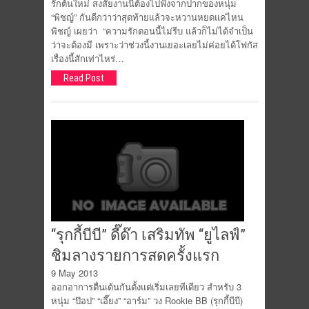
รักต้นใหม่ สงสัยงานนี้ต้องไปฟังจากปากของหนุ่ม
“พิชญ์” กันดีกว่าว่าสุดท้ายแล้วจะหวานหยดแค่ไหน
พิชญ์ เผยว่า “ความรักตอนนี้ไม่รีบ แล้วก็ไม่ได้จำเป็น
ว่าจะต้องมี เพราะว่าช่วงนี้งานเยอะเลยไม่ค่อยได้โฟกัส
เรื่องนี้สักเท่าไหร่…
Read Post
“รุกกี้บีบี” ดี๊ด๊า เสริมทัพ “ยูไลฟ์”
ชิมลางรายการสดครั้งแรก
9 May 2013
ออกอาการตื่นเต้นกันตั้งแต่เริ่มเลยทีเดียว สำหรับ 3
หนุ่ม “ป๊อป” “เอี๊ยง” “อาร์ม” วง Rookie BB (รุกกี้บีบี)