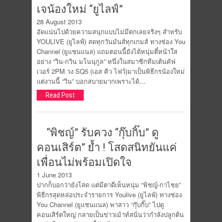
เจน้องใหม่ “ยูไลฟ์”
28 August 2013
อัดแน่นไปด้วยความสนุกแบบไม่มีตกเลยจริงๆ สำหรับ
YOULIVE (ยูไลฟ์) สดทุกวันมันส์ทุกเกมส์ ทางช่อง You
Channel (ยูแชนแนล) แถมตอนนี้ยังได้หนุ่มตี๋หน้าใส
อย่าง “วิน-กวิน มโนนุกูล” หนึ่งในสมาชิกทีมเต้นคัฟ
เวอร์ 2PM วง SQ5 (เอส คิว ไฟว์)มาเป็นพิธีกรน้องใหม่
แต่งานนี้ “วิน” บอกสบายมากเพราะได้…
Read Post
“พิชญ์” รับควง “กุ๊บกิ๊บ” ดู
คอนเสิร์ต” ย้ำ ! โสดสนิทยันแค่
เพื่อนไม่พร้อมเปิดใจ
1 June 2013
ปากก็บอกว่ายังโสด แต่มีตาดีเห็นหนุ่ม “พิชญ์-กาไชย”
พิธีกรสุดหล่อประจำรายการ Youlive (ยูไลฟ์) ทางช่อง
You Channel (ยูแชนแนล) พาสาว “กุ๊บกิ๊บ” ไปดู
คอนเสิร์ตใหญ่ กลายเป็นข่าวเม้าท์สนั่นว่ากำลังปลูกต้น