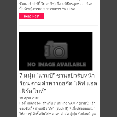
ซัมเมอร์ ปาร์ตี้ วิด สปริท) ซึ่ง 4 พิธีกรสุดหล่อ “โด่ง-
บิ๊ก-พิชญ์-กราฟ” จากรายการ You Live…
Read Post
7 หนุ่ม “แวมป์” ชวนสยิวรับหน้า
ร้อน ตามล่าหารอยกัด “เลิฟ แอด
เฟิร์ส ไบท์”
13 April 2013
แรงไม่เลิกจริงๆ สำหรับ 7 หนุ่มวง VAMP (แวมป์) เจ้า
ของซิงเกิ้ลชวนสยิว “กัด” (Suck it) ที่เพิ่งปล่อยออกมา
ให้สาวๆได้กรี๊ดกันไปหมาดๆ ล่าสุด ญี่ปุ่น-ปังปอนด์-ตูน-