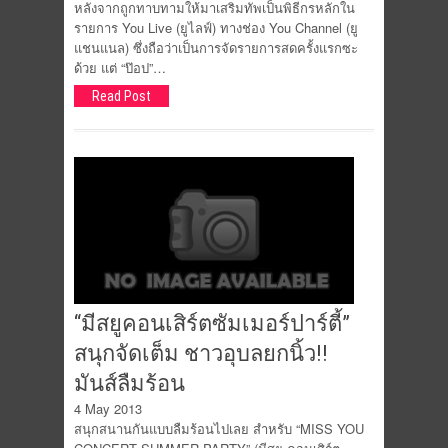
หลังจากถูกทาบทามให้มาเสริมทัพเป็นพิธีกรหลักใน
รายการ You Live (ยูไลฟ์) ทางช่อง You Channel (ยู
แชนแนล) ซึ่งถือว่าเป็นการจัดรายการสดครั้งแรกซะ
ด้วย แต่ “ป๊อป”…
Read Post
“มีสยูคอนเสิร์ตซัมเมอร์ปาร์ตี้”
สนุกจัดเต็ม ชาวอุบลยกนิ้ว!!
มันส์ลืมร้อน
4 May 2013
สนุกสนานกันแบบลืมร้อนไปเลย สำหรับ “MISS YOU