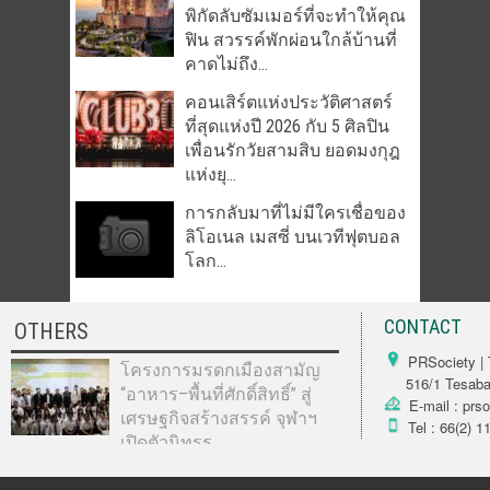
พิกัดลับซัมเมอร์ที่จะทำให้คุณ
ฟิน สวรรค์พักผ่อนใกล้บ้านที่
คาดไม่ถึง...
คอนเสิร์ตแห่งประวัติศาสตร์
ที่สุดแห่งปี 2026 กับ 5 ศิลปิน
เพื่อนรักวัยสามสิบ ยอดมงกุฎ
แห่งยุ...
การกลับมาที่ไม่มีใครเชื่อของ
ลิโอเนล เมสซี่ บนเวทีฟุตบอล
โลก...
CONTACT
OTHERS
PRSociety | 
โครงการมรดกเมืองสามัญ
516/1 Tesabarn
“อาหาร–พื้นที่ศักดิ์สิทธิ์” สู่
E-mail : prs
เศรษฐกิจสร้างสรรค์ จุฬาฯ
Tel : 66(2) 1
เปิดตัวนิทรร...