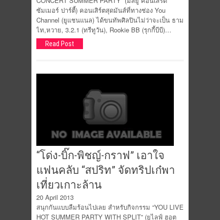
CONCERT SUMMER PARTY” (มีสยู คอนเสิร์ต
ซัมเมอร์ ปาร์ตี้) คอนเสิร์ตสุดมันส์ที่ทางช่อง You
Channel (ยูแชนแนล) ได้ขนทัพศิลปินไม่ว่าจะเป็น ธาม
ไท,หวาย, 3.2.1 (ทรีทูวัน), Rookie BB (รุกกี้บีบี)…
Read Post
“โด่ง-บิ๊ก-พิชญ์-กราฟ” เอาใจ
แฟนคลับ “สปริท” จัดทริปเก๋พา
เที่ยวเกาะล้าน
20 April 2013
สนุกกันแบบลืมร้อนไปเลย สำหรับกิจกรรม “YOU LIVE
HOT SUMMER PARTY WITH SPLIT” (ยูไลฟ์ ฮอต