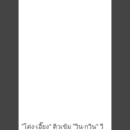
“โด่ง-เอี๊ยง” ติวเข้ม “วิน-กวิน” วี