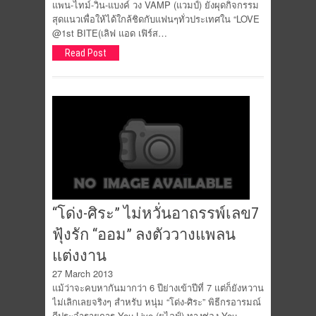
แพน-ไทม์-วิน-แบงค์ วง VAMP (แวมป์) ยังผุดกิจกรรม
สุดแนวเพื่อให้ได้ใกล้ชิดกับแฟนๆทั่วประเทศใน “LOVE
@1st BITE(เลิฟ แอด เฟิร์ส…
Read Post
“โด่ง-ศิระ” ไม่หวั่นอาถรรพ์เลข7
ฟุ้งรัก “ออม” ลงตัววางแพลน
แต่งงาน
27 March 2013
แม้ว่าจะคบหากันมากว่า 6 ปีย่างเข้าปีที่ 7 แต่ก็ยังหวาน
ไม่เลิกเลยจริงๆ สำหรับ หนุ่ม “โด่ง-ศิระ” พิธีกรอารมณ์
ดีประจำรายการ You Live (ยูไลฟ์) ทางช่อง You