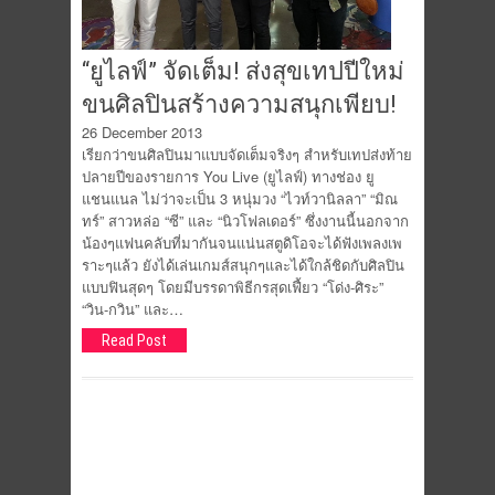
“ยูไลฟ์” จัดเต็ม! ส่งสุขเทปปีใหม่
ขนศิลปินสร้างความสนุกเพียบ!
26 December 2013
เรียกว่าขนศิลปินมาแบบจัดเต็มจริงๆ สำหรับเทปส่งท้าย
ปลายปีของรายการ You Live (ยูไลฟ์) ทางช่อง ยู
แชนแนล ไม่ว่าจะเป็น 3 หนุ่มวง “ไวท์วานิลลา” “มิณ
ทร์” สาวหล่อ “ซี” และ “นิวโฟลเดอร์” ซึ่งงานนี้นอกจาก
น้องๆแฟนคลับที่มากันจนแน่นสตูดิโอจะได้ฟังเพลงเพ
ราะๆแล้ว ยังได้เล่นเกมส์สนุกๆและได้ใกล้ชิดกับศิลปิน
แบบฟินสุดๆ โดยมีบรรดาพิธีกรสุดเฟี้ยว “โด่ง-ศิระ”
“วิน-กวิน” และ…
Read Post