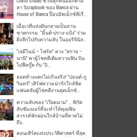
Chato Studio ชวนทุกคนออกตาม
หา Scrapbook ของ Bianca ผ่าน
House of Bianca ป๊อปอัพเอ็กซ์พีเรี...
เมื่อเวทีแห่งฝันกลายเป็นลาน
ฆาตกรรม “มิ้นต์-ปราง-แป้ง” ร่วม
ดิ่งลึกไปกับความลับ ในออริจินัล...
“เจมีไนน์ – โฟร์ท” ควง “สกาย –
นานิ” พาผู้โชคดีเติมความฟิน บิน
ไปฟีลกู๊ด กับ “O...
ฮอตห้างแตกไม่เกินจริง! “ปอนด์-ภู
วินทร์” เสิร์ฟความน่ารักใกล้ชิด
แฟนคลับผู้โชคดีงานสุดเอ็กซ์...
ความลับของ “เวียดนาม” … พิกัด
ลับซัมเมอร์ที่จะทำให้คุณฟิน
สวรรค์พักผ่อนใกล้บ้านที่คาดไม่
ถึง...
คอนเสิร์ตแห่งประวัติศาสตร์ ที่สุด