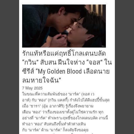
รักแท้หรือแค่ฤทธิ์โกลเดนบลัด
“กวิน” สับสน ฝืนใจห่าง “จอส” ใน
ซีรีส์ “My Golden Blood เลือดนาย
ลมหายใจฉัน”
7 May 2025
ในขณะที่ความสัมพันธ์ของ “มาร์ค” (จอส เว
อาห์) กับ “ตอง” (กวิน แคสกี้) กำลังไปได้ดีแฮปปี้ขั้นสุด
เมื่อ “ธารา” (อุ๋ม อาภาศิริ) รู้เรื่องจึงพยายาม
เตือน “ตอง” ว่าเรื่องของเขาทั้งคู่ไม่ใช่ความรัก ทุก
อย่างที่ “มาร์ค” ทำเพราะฤทธิ์ของโกลเดนบลัด งานนี้
ทำเอา “ตอง” สับสนถึงขั้นทำตัวห่างเหิน
กับ “มาร์ค” ด้าน “มาร์ค” ก็สงสัยจึงขอคุย