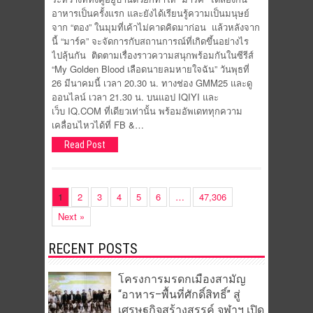
อาหารเป็นครั้งแรก และยังได้เรียนรู้ความเป็นมนุษย์
จาก “ตอง” ในมุมที่เค้าไม่คาดคิดมาก่อน แล้วหลังจาก
นี้ “มาร์ค” จะจัดการกับสถานการณ์ที่เกิดขึ้นอย่างไร
ไปลุ้นกัน ติดตามเรื่องราวความสนุกพร้อมกันในซีรีส์
“My Golden Blood เลือดนายลมหายใจฉัน” วันพุธที่
26 มีนาคมนี้ เวลา 20.30 น. ทางช่อง GMM25 และดู
ออนไลน์ เวลา 21.30 น. บนแอป IQIYI และ
เว็บ IQ.COM ที่เดียวเท่านั้น พร้อมอัพเดททุกความ
เคลื่อนไหวได้ที่ FB &…
Read Post
1
2
3
4
5
6
…
47,306
Next »
RECENT POSTS
โครงการมรดกเมืองสามัญ
“อาหาร–พื้นที่ศักดิ์สิทธิ์” สู่
เศรษฐกิจสร้างสรรค์ จุฬาฯ เปิด