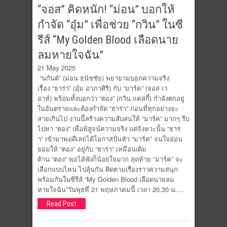
“จอส” คิดหนัก! “ม่อน” บอกให้
กำจัด “อุ๋ม” เพื่อช่วย “กวิน” ในซี
รีส์ “My Golden Blood เลือดนาย
ลมหายใจฉัน”
21 May 2025
“นกันต์” (ม่อน ธนัชชัย) พยายามบอกความจริง
เรื่อง “ธาร่า” (อุ๋ม อาภาศิริ) กับ “มาร์ค” (จอส เว
อาห์) พร้อมทั้งบอกว่า “ตอง” (กวิน แคสกี้) กำลังตกอยู่
ในอันตรายและต้องกำจัด “ธาร่า” ก่อนที่ทุกอย่างจะ
สายเกินไป งานนี้สร้างความสับสนให้ “มาร์ค” มากๆ รีบ
ไปหา “ตอง” เพื่อพิสูจน์ความจริง แต่จังหวะนั้น “ธาร่
า” เข้ามาพอดีเลยได้โอกาสปั่นหัว “มาร์ค” จนใจอ่อน
ยอมให้ “ตอง” อยู่กับ “ธาร่า” เหมือนเดิม
ด้าน “ตอง” พอได้ฟังก็น้อยใจมาก สุดท้าย “มาร์ค” จะ
เลือกแบบไหน ไปลุ้นกัน ติดตามเรื่องราวความสนุก
พร้อมกันในซีรีส์ “My Golden Blood เลือดนายลม
หายใจฉัน”วันพุธที่ 21 พฤษภาคมนี้ เวลา 20.30 น….
Read Post