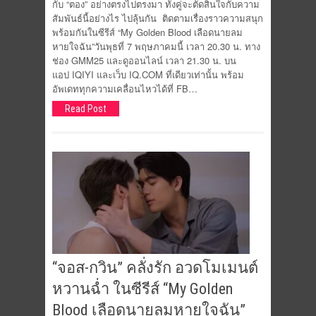
กับ “ตอง” อย่างตรงไปตรงมา ทั้งคู่จะตัดสินใจกับความ
สัมพันธ์นี้อย่างไร ไปลุ้นกัน ติดตามเรื่องราวความสนุก
พร้อมกันในซีรีส์ “My Golden Blood เลือดนายลม
หายใจฉัน”วันพุธที่ 7 พฤษภาคมนี้ เวลา 20.30 น. ทาง
ช่อง GMM25 และดูออนไลน์ เวลา 21.30 น. บน
แอป IQIYI และเว็บ IQ.COM ที่เดียวเท่านั้น พร้อม
อัพเดททุกความเคลื่อนไหวได้ที่ FB…
Read Post
“จอส-กวิน” คลั่งรัก อวดโมเมนต์
หวานฉ่ำ ในซีรีส์ “My Golden
Blood เลือดนายลมหายใจฉัน”