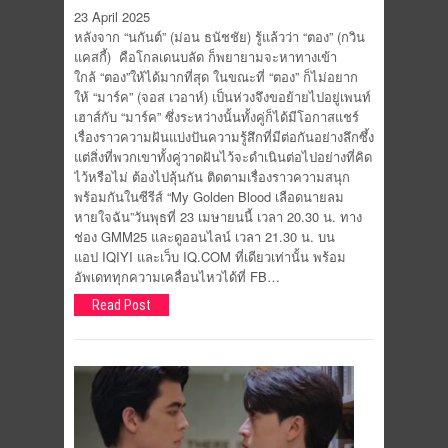
23 April 2025
หลังจาก “นกันต์” (ม่อน ธนัชชัย) รู้แล้วว่า “ตอง” (กวิน
แคสกี้) คือโกลเดนบลัด ก็พยายามจะหาทางเข้า
ใกล้ “ตอง”ให้ได้มากที่สุด ในขณะที่ “ตอง” ก็ไม่อยาก
ให้ “มาร์ค” (จอส เวอาห์) เป็นห่วงจึงขอย้ายไปอยู่เพนท์
เฮาส์กับ “มาร์ค” ซึ่งระหว่างนั้นทั้งคู่ก็ได้มีโอกาสแชร์
เรื่องราวความฝันแบ่งปันความรู้สึกที่มีต่อกันอย่างลึกซึ้ง
แต่สิ่งที่พวกเขาทั้งคู่วาดฝันไว้จะดำเนินต่อไปอย่างที่คิด
ไว้หรือไม่ ต้องไปลุ้นกัน ติดตามเรื่องราวความสนุก
พร้อมกันในซีรีส์ “My Golden Blood เลือดนายลม
หายใจฉัน”วันพุธที่ 23 เมษายนนี้ เวลา 20.30 น. ทาง
ช่อง GMM25 และดูออนไลน์ เวลา 21.30 น. บน
แอป IQIYI และเว็บ IQ.COM ที่เดียวเท่านั้น พร้อม
อัพเดททุกความเคลื่อนไหวได้ที่ FB…
Read Post