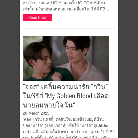
21.30 น. บนแอป IQIYI และเว็บ IQ.COM ที่เดียว
เท่านั้น พร้อมอัพเดททุกความเคลื่อนไหวได้ที่ FB…
Read Post
“จอส” เคลิ้มความน่ารัก “กวิน”
ในซีรีส์ “My Golden Blood เลือด
นายลมหายใจฉัน”
26 March 2025
“ตอง” (กวิน แคสกี้) ตัดสินใจยอมเข้าไปอยู่ที่บ้าน
ของ “มาร์ค” (จอส เวอาห์) เพื่อให้ “มาร์ค” ดูแลและ
ปกป้องเลือดสีทองในตัวเขาจนกว่าจะอายุครบ 21 ปี ซึ่ง
ระหว่างที่ทั้งคู่อยู่บ้านด้วยก็ทำให้ “มาร์ค” ได้ลองกิน