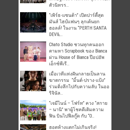
ตัวนิทรร...
“เพิร์ธ-แซนต้า” เปิดปาร์ตี้สุด
มันส์ ไฮป์แฟนๆ ลุกเต้นยก
ฮอลล์! ในงาน “PERTH SANTA
DEVIL̵...
Chato Studio ชวนทุกคนออก
ตามหา Scrapbook ของ Bianca
ผ่าน House of Bianca ป๊อปอัพ
เอ็กซ์พีเรี...
เมื่อเวทีแห่งฝันกลายเป็นลาน
ฆาตกรรม “มิ้นต์-ปราง-แป้ง”
ร่วมดิ่งลึกไปกับความลับ ในออ
ริจินัล...
“เจมีไนน์ – โฟร์ท” ควง “สกาย
– นานิ” พาผู้โชคดีเติมความ
ฟิน บินไปฟีลกู๊ด กับ “O...
ฮอตห้างแตกไม่เกินจริง!