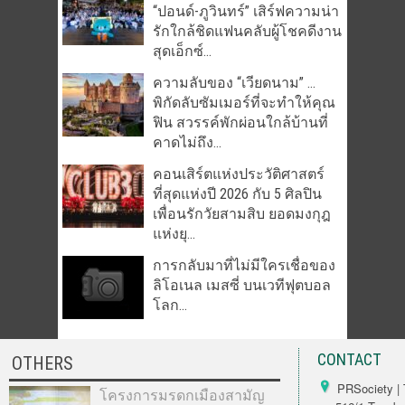
“ปอนด์-ภูวินทร์” เสิร์ฟความน่า
รักใกล้ชิดแฟนคลับผู้โชคดีงาน
สุดเอ็กซ์...
ความลับของ “เวียดนาม” …
พิกัดลับซัมเมอร์ที่จะทำให้คุณ
ฟิน สวรรค์พักผ่อนใกล้บ้านที่
คาดไม่ถึง...
คอนเสิร์ตแห่งประวัติศาสตร์
ที่สุดแห่งปี 2026 กับ 5 ศิลปิน
เพื่อนรักวัยสามสิบ ยอดมงกุฎ
แห่งยุ...
การกลับมาที่ไม่มีใครเชื่อของ
ลิโอเนล เมสซี่ บนเวทีฟุตบอล
โลก...
CONTACT
OTHERS
PRSociety | 
โครงการมรดกเมืองสามัญ