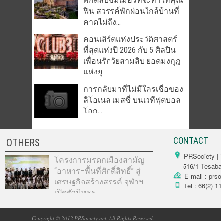
พิกัดลับซัมเมอร์ที่จะทำให้คุณ
ฟิน สวรรค์พักผ่อนใกล้บ้านที่
คาดไม่ถึง...
คอนเสิร์ตแห่งประวัติศาสตร์
ที่สุดแห่งปี 2026 กับ 5 ศิลปิน
เพื่อนรักวัยสามสิบ ยอดมงกุฎ
แห่งยุ...
การกลับมาที่ไม่มีใครเชื่อของ
ลิโอเนล เมสซี่ บนเวทีฟุตบอล
โลก...
CONTACT
OTHERS
PRSociety | 
โครงการมรดกเมืองสามัญ
516/1 Tesabarn
“อาหาร–พื้นที่ศักดิ์สิทธิ์” สู่
E-mail : prs
เศรษฐกิจสร้างสรรค์ จุฬาฯ
Tel : 66(2) 1
เปิดตัวนิทรร...
Copyright © 2012 PRSociety.net. All Rights Reserved.