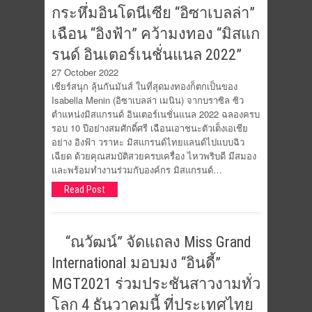
กระหึ่มอินโดนีเซีย “อิซาเบลล่า”
เฉือน “อิงฟ้า” คว้ามงทอง “มิสแก
รนด์ อินเตอร์เนชั่นแนล 2022”
27 October 2022
เชียร์สนุก ลุ้นกันมันส์ ในที่สุดมงทองก็ตกเป็นของ
Isabella Menin (อิซาเบลล่า เมนิน) จากบราซิล ซิว
ตำแหน่งมิสแกรนด์ อินเตอร์เนชั่นแนล 2022 ฉลองครบ
รอบ 10 ปีอย่างสมศักดิ์ศรี เฉือนเอาชนะตัวเต็งเอเชีย
อย่าง อิงฟ้า วราหะ มิสแกรนด์ไทยแลนด์ไปแบบฉิว
เฉียด ด้วยคุณสมบัติสวยครบเครื่อง ไหวพริบดี มีสมอง
และพร้อมทำงานร่วมกับองค์กร มิสแกรนด์…
Read Post
“ณวัฒน์” จัดแถลง Miss Grand
International มอบมง “อินดี้”
MGT2021 ร่วมประชันสาวงามทั่ว
โลก 4 ธันวาคมนี้ ที่ประเทศไทย