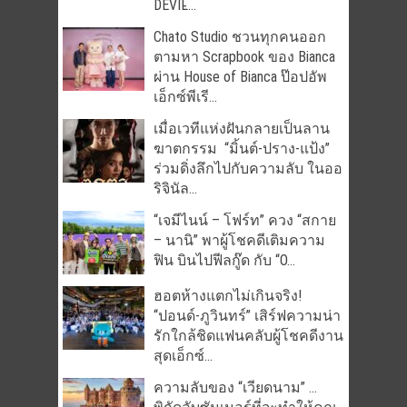
DEVIL̵...
Chato Studio ชวนทุกคนออก
ตามหา Scrapbook ของ Bianca
ผ่าน House of Bianca ป๊อปอัพ
เอ็กซ์พีเรี...
เมื่อเวทีแห่งฝันกลายเป็นลาน
ฆาตกรรม “มิ้นต์-ปราง-แป้ง”
ร่วมดิ่งลึกไปกับความลับ ในออ
ริจินัล...
“เจมีไนน์ – โฟร์ท” ควง “สกาย
– นานิ” พาผู้โชคดีเติมความ
ฟิน บินไปฟีลกู๊ด กับ “O...
ฮอตห้างแตกไม่เกินจริง!
“ปอนด์-ภูวินทร์” เสิร์ฟความน่า
รักใกล้ชิดแฟนคลับผู้โชคดีงาน
สุดเอ็กซ์...
ความลับของ “เวียดนาม” …