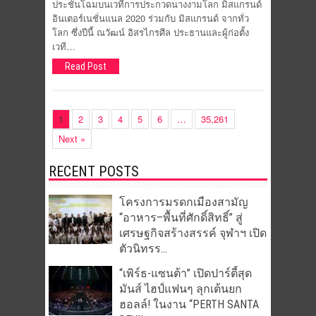
ประชันโฉมบนเวทีการประกวดนางงามโลก มิสแกรนด์
อินเตอร์เนชั่นแนล 2020 ร่วมกับ มิสแกรนด์ จากทั่ว
โลก ซึ่งปีนี้ ณวัฒน์ อิสรไกรศีล ประธานและผู้ก่อตั้ง
เวที…
Read Post
1
2
3
4
5
6
…
35,261
Next »
RECENT POSTS
โครงการมรดกเมืองสามัญ
“อาหาร–พื้นที่ศักดิ์สิทธิ์” สู่
เศรษฐกิจสร้างสรรค์ จุฬาฯ เปิด
ตัวนิทรร...
“เพิร์ธ-แซนต้า” เปิดปาร์ตี้สุด
มันส์ ไฮป์แฟนๆ ลุกเต้นยก
ฮอลล์! ในงาน “PERTH SANTA