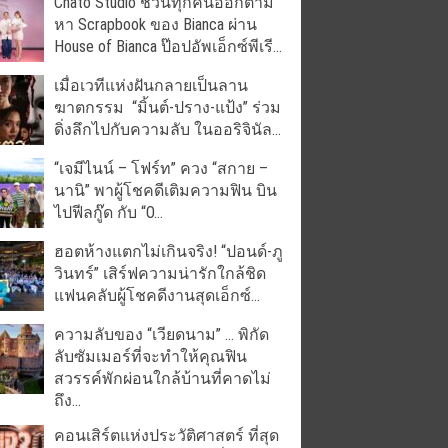
Chato Studio ชวนทุกคนออกตาม
หา Scrapbook ของ Bianca ผ่าน
House of Bianca ป๊อปอัพเอ็กซ์พีเรี...
เมื่อเวทีแห่งฝันกลายเป็นลาน
ฆาตกรรม “มิ้นต์-ปราง-แป้ง” ร่วม
ดิ่งลึกไปกับความลับ ในออริจินัล...
“เจมีไนน์ – โฟร์ท” ควง “สกาย –
นานิ” พาผู้โชคดีเติมความฟิน บิน
ไปฟีลกู๊ด กับ “O...
ฮอตห้างแตกไม่เกินจริง! “ปอนด์-ภู
วินทร์” เสิร์ฟความน่ารักใกล้ชิด
แฟนคลับผู้โชคดีงานสุดเอ็กซ์...
ความลับของ “เวียดนาม” … พิกัด
ลับซัมเมอร์ที่จะทำให้คุณฟิน
สวรรค์พักผ่อนใกล้บ้านที่คาดไม่
ถึง...
คอนเสิร์ตแห่งประวัติศาสตร์ ที่สุด