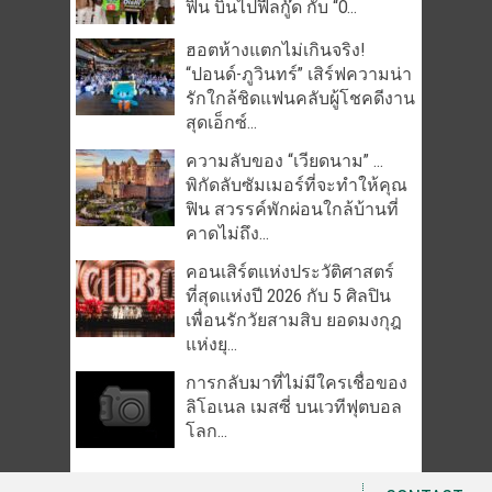
ฟิน บินไปฟีลกู๊ด กับ “O...
ฮอตห้างแตกไม่เกินจริง!
“ปอนด์-ภูวินทร์” เสิร์ฟความน่า
รักใกล้ชิดแฟนคลับผู้โชคดีงาน
สุดเอ็กซ์...
ความลับของ “เวียดนาม” …
พิกัดลับซัมเมอร์ที่จะทำให้คุณ
ฟิน สวรรค์พักผ่อนใกล้บ้านที่
คาดไม่ถึง...
คอนเสิร์ตแห่งประวัติศาสตร์
ที่สุดแห่งปี 2026 กับ 5 ศิลปิน
เพื่อนรักวัยสามสิบ ยอดมงกุฎ
แห่งยุ...
การกลับมาที่ไม่มีใครเชื่อของ
ลิโอเนล เมสซี่ บนเวทีฟุตบอล
โลก...