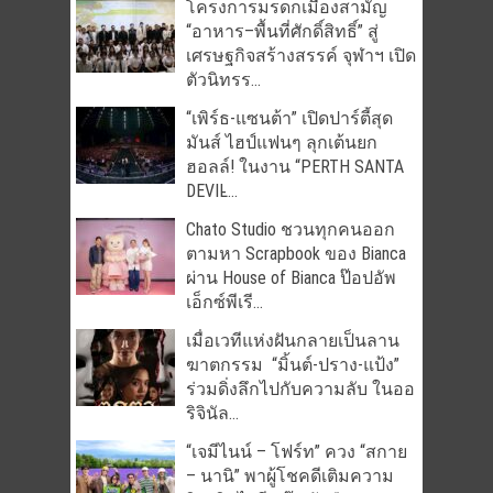
โครงการมรดกเมืองสามัญ
“อาหาร–พื้นที่ศักดิ์สิทธิ์” สู่
เศรษฐกิจสร้างสรรค์ จุฬาฯ เปิด
ตัวนิทรร...
“เพิร์ธ-แซนต้า” เปิดปาร์ตี้สุด
มันส์ ไฮป์แฟนๆ ลุกเต้นยก
ฮอลล์! ในงาน “PERTH SANTA
DEVIL̵...
Chato Studio ชวนทุกคนออก
ตามหา Scrapbook ของ Bianca
ผ่าน House of Bianca ป๊อปอัพ
เอ็กซ์พีเรี...
เมื่อเวทีแห่งฝันกลายเป็นลาน
ฆาตกรรม “มิ้นต์-ปราง-แป้ง”
ร่วมดิ่งลึกไปกับความลับ ในออ
ริจินัล...
“เจมีไนน์ – โฟร์ท” ควง “สกาย
– นานิ” พาผู้โชคดีเติมความ