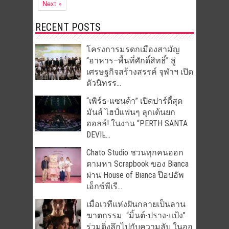
Next »
RECENT POSTS
โครงการมรดกเมืองสามัญ
“อาหาร–พื้นที่ศักดิ์สิทธิ์” สู่
เศรษฐกิจสร้างสรรค์ จุฬาฯ เปิด
ตัวนิทรร...
“เพิร์ธ-แซนต้า” เปิดปาร์ตี้สุด
มันส์ ไฮป์แฟนๆ ลุกเต้นยก
ฮอลล์! ในงาน “PERTH SANTA
DEVIL̵...
Chato Studio ชวนทุกคนออก
ตามหา Scrapbook ของ Bianca
ผ่าน House of Bianca ป๊อปอัพ
เอ็กซ์พีเรี...
เมื่อเวทีแห่งฝันกลายเป็นลาน
ฆาตกรรม “มิ้นต์-ปราง-แป้ง”
ร่วมดิ่งลึกไปกับความลับ ในออ