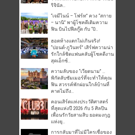
ริจินัล...
“เจมีไนน์ – โฟร์ท” ควง “สกาย
– นานิ” พาผู้โชคดีเติมความ
ฟิน บินไปฟีลกู๊ด กับ “O...
ฮอตห้างแตกไม่เกินจริง!
“ปอนด์-ภูวินทร์” เสิร์ฟความน่า
รักใกล้ชิดแฟนคลับผู้โชคดีงาน
สุดเอ็กซ์...
ความลับของ “เวียดนาม” …
พิกัดลับซัมเมอร์ที่จะทำให้คุณ
ฟิน สวรรค์พักผ่อนใกล้บ้านที่
คาดไม่ถึง...
คอนเสิร์ตแห่งประวัติศาสตร์
ที่สุดแห่งปี 2026 กับ 5 ศิลปิน
เพื่อนรักวัยสามสิบ ยอดมงกุฎ
แห่งยุ...
การกลับมาที่ไม่มีใครเชื่อของ