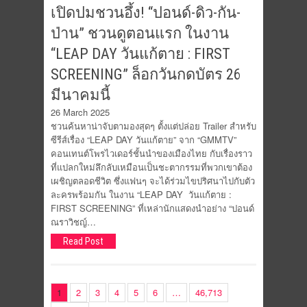
เปิดปมชวนอึ้ง! “ปอนด์-ดิว-กัน-
ป่าน” ชวนดูตอนแรก ในงาน
“LEAP DAY วันแก้ตาย : FIRST
SCREENING” ล็อกวันกดบัตร 26
มีนาคมนี้
26 March 2025
ชวนค้นหาน่าจับตามองสุดๆ ตั้งแต่ปล่อย Trailer สำหรับ
ซีรีส์เรื่อง “LEAP DAY วันแก้ตาย” จาก “GMMTV”
คอนเทนต์โพรไวเดอร์ชั้นนำของเมืองไทย กับเรื่องราว
ที่แปลกใหม่ลึกลับเหมือนเป็นชะตากรรมที่พวกเขาต้อง
เผชิญตลอดชีวิต ซึ่งแฟนๆ จะได้ร่วมไขปริศนาไปกับตัว
ละครพร้อมกัน ในงาน “LEAP DAY วันแก้ตาย :
FIRST SCREENING” ที่เหล่านักแสดงนำอย่าง “ปอนด์
ณราวิชญ์…
Read Post
1
2
3
4
5
6
…
46,713