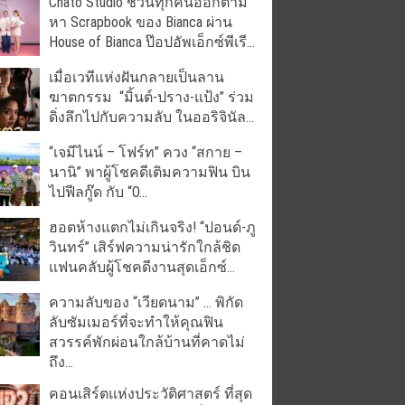
Chato Studio ชวนทุกคนออกตาม
หา Scrapbook ของ Bianca ผ่าน
House of Bianca ป๊อปอัพเอ็กซ์พีเรี...
เมื่อเวทีแห่งฝันกลายเป็นลาน
ฆาตกรรม “มิ้นต์-ปราง-แป้ง” ร่วม
ดิ่งลึกไปกับความลับ ในออริจินัล...
“เจมีไนน์ – โฟร์ท” ควง “สกาย –
นานิ” พาผู้โชคดีเติมความฟิน บิน
ไปฟีลกู๊ด กับ “O...
ฮอตห้างแตกไม่เกินจริง! “ปอนด์-ภู
วินทร์” เสิร์ฟความน่ารักใกล้ชิด
แฟนคลับผู้โชคดีงานสุดเอ็กซ์...
ความลับของ “เวียดนาม” … พิกัด
ลับซัมเมอร์ที่จะทำให้คุณฟิน
สวรรค์พักผ่อนใกล้บ้านที่คาดไม่
ถึง...
คอนเสิร์ตแห่งประวัติศาสตร์ ที่สุด