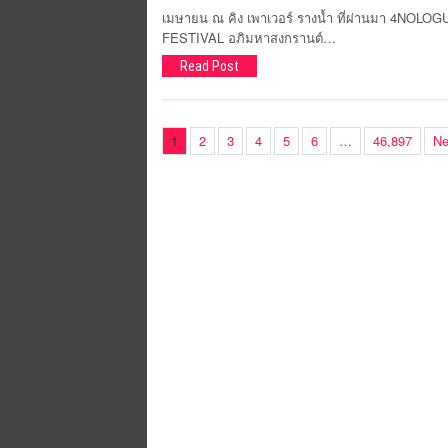
เมษายน ณ คิง เพาเวอร์ รางน้ำ ที่ผ่านมา 4
FESTIVAL อภิมหาสงกรานต์…
Read Post
1
2
3
4
5
6
…
46,897
Ne