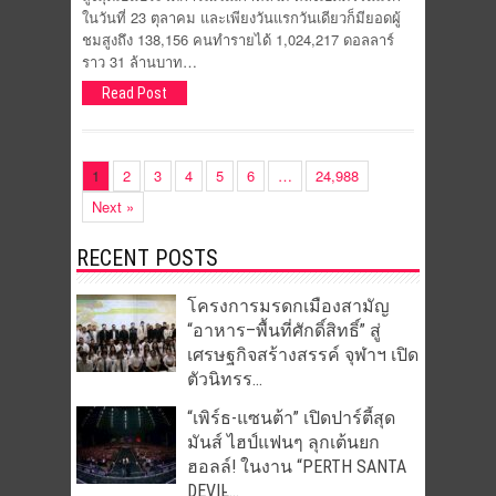
ในวันที่ 23 ตุลาคม และเพียงวันแรกวันเดียวก็มียอดผู้
ชมสูงถึง 138,156 คนทำรายได้ 1,024,217 ดอลลาร์
ราว 31 ล้านบาท…
Read Post
1
2
3
4
5
6
…
24,988
Next »
RECENT POSTS
โครงการมรดกเมืองสามัญ
“อาหาร–พื้นที่ศักดิ์สิทธิ์” สู่
เศรษฐกิจสร้างสรรค์ จุฬาฯ เปิด
ตัวนิทรร...
“เพิร์ธ-แซนต้า” เปิดปาร์ตี้สุด
มันส์ ไฮป์แฟนๆ ลุกเต้นยก
ฮอลล์! ในงาน “PERTH SANTA
DEVIL̵...