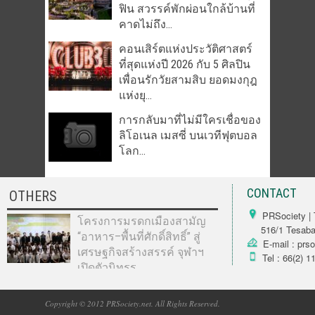
ฟิน สวรรค์พักผ่อนใกล้บ้านที่
คาดไม่ถึง...
คอนเสิร์ตแห่งประวัติศาสตร์
ที่สุดแห่งปี 2026 กับ 5 ศิลปิน
เพื่อนรักวัยสามสิบ ยอดมงกุฎ
แห่งยุ...
การกลับมาที่ไม่มีใครเชื่อของ
ลิโอเนล เมสซี่ บนเวทีฟุตบอล
โลก...
CONTACT
OTHERS
PRSociety | 
โครงการมรดกเมืองสามัญ
516/1 Tesabarn
“อาหาร–พื้นที่ศักดิ์สิทธิ์” สู่
E-mail : prs
เศรษฐกิจสร้างสรรค์ จุฬาฯ
Tel : 66(2) 1
เปิดตัวนิทรร...
Copyright © 2012 PRSociety.net. All Rights Reserved.