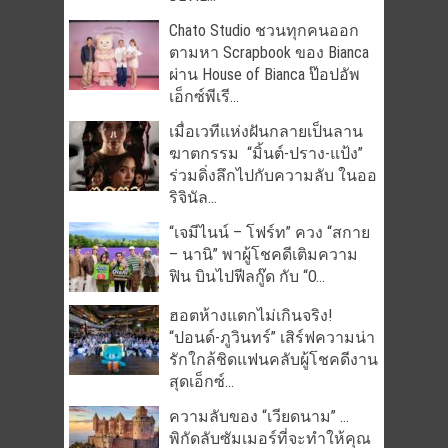
Chato Studio ชวนทุกคนออก
ตามหา Scrapbook ของ Bianca
ผ่าน House of Bianca ป๊อปอัพ
เอ็กซ์พีเรี...
เมื่อเวทีแห่งฝันกลายเป็นลาน
ฆาตกรรม “มิ้นต์-ปราง-แป้ง”
ร่วมดิ่งลึกไปกับความลับ ในออ
ริจินัล...
“เจมีไนน์ – โฟร์ท” ควง “สกาย
– นานิ” พาผู้โชคดีเติมความ
ฟิน บินไปฟีลกู๊ด กับ “O...
ฮอตห้างแตกไม่เกินจริง!
“ปอนด์-ภูวินทร์” เสิร์ฟความน่า
รักใกล้ชิดแฟนคลับผู้โชคดีงาน
สุดเอ็กซ์...
ความลับของ “เวียดนาม” …
พิกัดลับซัมเมอร์ที่จะทำให้คุณ