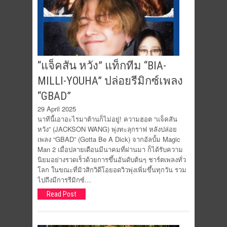
“แจ็คสัน หวัง” แท็กทีม “BIA-
MILLI-YOUHA” ปล่อยรีมิกซ์เพลง
“GBAD”
29 April 2025
นาทีนี้เอาอะไรมาต้านก็ไม่อยู่! ความฮอต “แจ็คสัน
หวัง” (JACKSON WANG) พุ่งทะลุกราฟ หลังปล่อย
เพลง “GBAD” (Gotta Be A Dick) จากอัลบั้ม Magic
Man 2 เมื่อปลายเดือนมีนาคมที่ผ่านมา ก็ได้รับความ
นิยมอย่างรวดเร็วด้วยการขึ้นอันดับต้นๆ ชาร์ตเพลงทั่ว
โลก ในขณะที่มิวสิกวิดีโอยอดวิวพุ่งเพิ่มขึ้นทุกวัน รวม
ไปถึงมีการรีมิกซ์…
Read Post