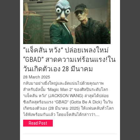
“แจ็คสัน หวัง” ปล่อยเพลงใหม่
“GBAD” สาดความเท่ร้อนแรง!ใน
วันเกิดตัวเอง 28 มีนาคม
28 March 2025
กลับมาอย่างยิ่งใหญ่และอัดแน่นไปด้วยคุณภาพ
สำหรับอัลบั้ม “Magic Man 2” ของศิลปินระดับโลก
“แจ็คสัน หวัง” (JACKSON WANG) ล่าสุดได้ปล่อย
ซิงเกิลสุดร้อนแรง “GBAD” (Gotta Be A Dick) ในวัน
เกิดของตัวเอง (28 มีนาคม 2025) ให้แฟนคลับทั่วโลก
ได้ฟังพร้อมกันแล้ว โดยแจ็คสันได้กล่าวว่า…
Read Post