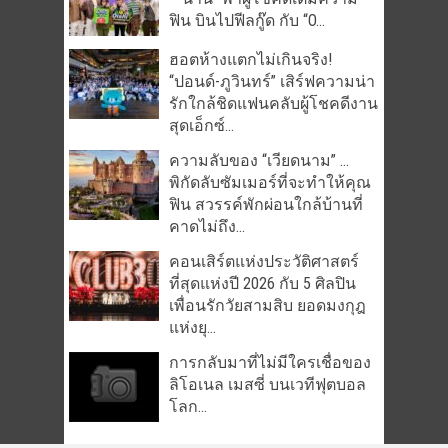
ฟิน บินไปฟีลกู๊ด กับ “O...
ฮอตห้างแตกไม่เกินจริง!
“ปอนด์-ภูวินทร์” เสิร์ฟความน่า
รักใกล้ชิดแฟนคลับผู้โชคดีงาน
สุดเอ็กซ์...
ความลับของ “เวียดนาม” …
พิกัดลับซัมเมอร์ที่จะทำให้คุณ
ฟิน สวรรค์พักผ่อนใกล้บ้านที่
คาดไม่ถึง...
คอนเสิร์ตแห่งประวัติศาสตร์
ที่สุดแห่งปี 2026 กับ 5 ศิลปิน
เพื่อนรักวัยสามสิบ ยอดมงกุฎ
แห่งยุ...
การกลับมาที่ไม่มีใครเชื่อของ
ลิโอเนล เมสซี่ บนเวทีฟุตบอล
โลก...