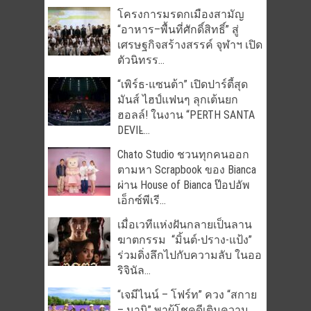
โครงการมรดกเมืองสามัญ
“อาหาร–พื้นที่ศักดิ์สิทธิ์” สู่
เศรษฐกิจสร้างสรรค์ จุฬาฯ เปิด
ตัวนิทรร...
“เพิร์ธ-แซนต้า” เปิดปาร์ตี้สุด
มันส์ ไฮป์แฟนๆ ลุกเต้นยก
ฮอลล์! ในงาน “PERTH SANTA
DEVIL̵...
Chato Studio ชวนทุกคนออก
ตามหา Scrapbook ของ Bianca
ผ่าน House of Bianca ป๊อปอัพ
เอ็กซ์พีเรี...
เมื่อเวทีแห่งฝันกลายเป็นลาน
ฆาตกรรม “มิ้นต์-ปราง-แป้ง”
ร่วมดิ่งลึกไปกับความลับ ในออ
ริจินัล...
“เจมีไนน์ – โฟร์ท” ควง “สกาย
– นานิ” พาผู้โชคดีเติมความ