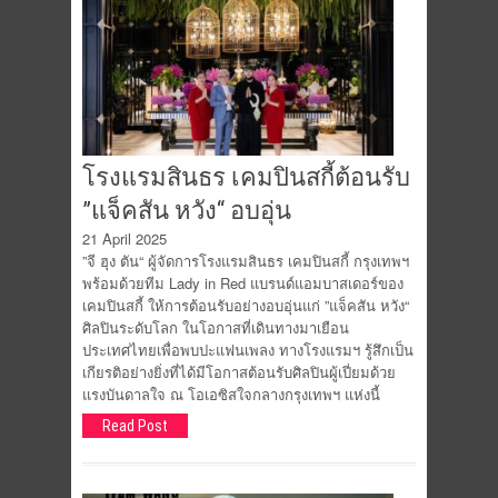
โรงแรมสินธร เคมปินสกี้ต้อนรับ
”แจ็คสัน หวัง“ อบอุ่น
21 April 2025
”จี ฮุง ตัน“ ผู้จัดการโรงแรมสินธร เคมปินสกี้ กรุงเทพฯ
พร้อมด้วยทีม Lady in Red แบรนด์แอมบาสเดอร์ของ
เคมปินสกี้ ให้การต้อนรับอย่างอบอุ่นแก่ ”แจ็คสัน หวัง“
ศิลปินระดับโลก ในโอกาสที่เดินทางมาเยือน
ประเทศไทยเพื่อพบปะแฟนเพลง ทางโรงแรมฯ รู้สึกเป็น
เกียรติอย่างยิ่งที่ได้มีโอกาสต้อนรับศิลปินผู้เปี่ยมด้วย
แรงบันดาลใจ ณ โอเอซิสใจกลางกรุงเทพฯ แห่งนี้
Read Post