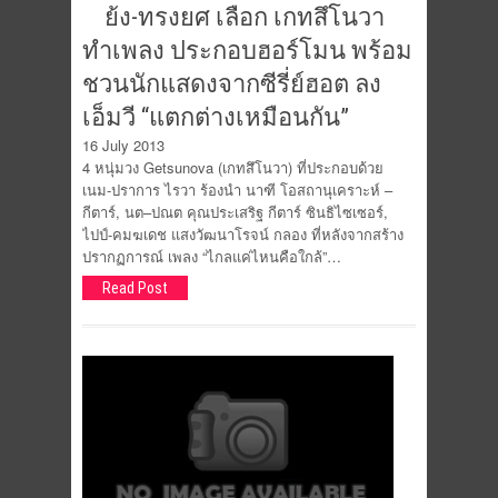
ย้ง-ทรงยศ เลือก เกทสึโนวา
ทำเพลง ประกอบฮอร์โมน พร้อม
ชวนนักแสดงจากซีรี่ย์ฮอต ลง
เอ็มวี “แตกต่างเหมือนกัน”
16 July 2013
4 หนุ่มวง Getsunova (เกทสึโนวา) ที่ประกอบด้วย
เนม-ปราการ ไรวา ร้องนำ นาฑี โอสถานุเคราะห์ –
กีตาร์, นต–ปณต คุณประเสริฐ กีตาร์ ซินธิไซเซอร์,
ไปป์-คมฆเดช แสงวัฒนาโรจน์ กลอง ที่หลังจากสร้าง
ปรากฏการณ์ เพลง “ไกลแค่ไหนคือใกล้”…
Read Post