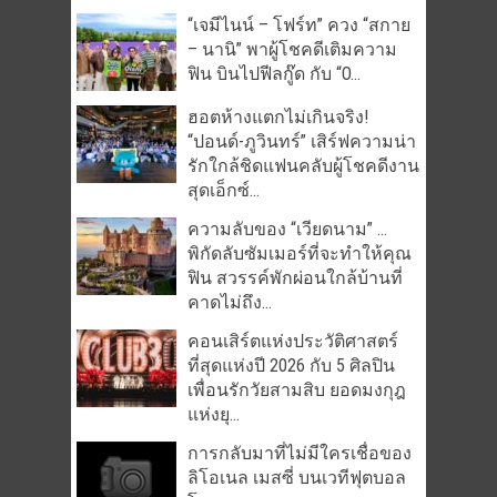
“เจมีไนน์ – โฟร์ท” ควง “สกาย
– นานิ” พาผู้โชคดีเติมความ
ฟิน บินไปฟีลกู๊ด กับ “O...
ฮอตห้างแตกไม่เกินจริง!
“ปอนด์-ภูวินทร์” เสิร์ฟความน่า
รักใกล้ชิดแฟนคลับผู้โชคดีงาน
สุดเอ็กซ์...
ความลับของ “เวียดนาม” …
พิกัดลับซัมเมอร์ที่จะทำให้คุณ
ฟิน สวรรค์พักผ่อนใกล้บ้านที่
คาดไม่ถึง...
คอนเสิร์ตแห่งประวัติศาสตร์
ที่สุดแห่งปี 2026 กับ 5 ศิลปิน
เพื่อนรักวัยสามสิบ ยอดมงกุฎ
แห่งยุ...
การกลับมาที่ไม่มีใครเชื่อของ
ลิโอเนล เมสซี่ บนเวทีฟุตบอล