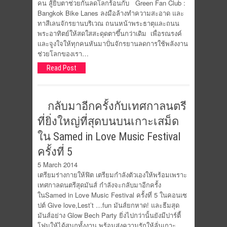
คน สู้ยิบตาช่วยกันลดโลกร้อนกับ Green Fan Club :
Bangkok Bike Lanes ลงมือล้างทำความสะอาด และ
ทาสีเลนจักรยานบริเวณ ถนนหน้าพระธาตุและถนน
พระอาทิตย์ให้สดใสสะดุดตาขึ้นกว่าเดิม เพื่อรณรงค์
และจูงใจให้ทุกคนหันมาปั่นจักรยานลดการใช้พลังงาน
ช่วยโลกของเรา…
Read Post
กลับมาอีกครั้งกับเทศกาลนตรี
ที่ยิ่งใหญ่ที่สุดบนบนเกาะเสม็ด
ใน Samed in Love Music Festival
ครั้งที่ 5
5 March 2014
เตรียมร่างกายให้ฟิต เตรียมกำลังตัวเองให้พร้อมเพราะ
เทศกาลดนตรีสุดมันส์ กำลังจะกลับมาอีกครั้ง
ในSamed in Love Music Festival ครั้งที่ 5 ในคอนเซ
ปต์ Give love,Lest’t …fun มันส์ยกหาด! และธีมสุด
มันส์อย่าง Glow Bech Party ยิ่งไปกว่านั้นยังมีปาร์ตี้
โฟมให้ได้สนุกทั้งงาน พร้อมส่งความรักให้ลั่นเกาะ