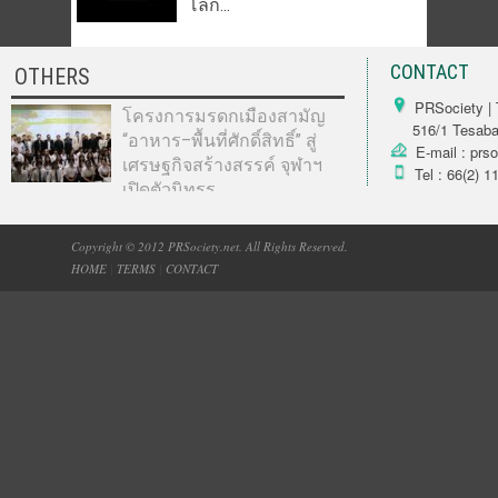
โลก...
CONTACT
OTHERS
PRSociety | 
โครงการมรดกเมืองสามัญ
516/1 Tesabarn
“อาหาร–พื้นที่ศักดิ์สิทธิ์” สู่
E-mail : prs
เศรษฐกิจสร้างสรรค์ จุฬาฯ
Tel : 66(2) 1
เปิดตัวนิทรร...
Copyright © 2012 PRSociety.net. All Rights Reserved.
HOME
|
TERMS
|
CONTACT