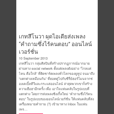
เกทสึโนวา ผุดไอเดียส่งเพลง
“คำถามซึ่งไร้คนตอบ” ออนไลน์
เวอร์ชั่น
10 September 2013
เกทสึโนวา กลุ่มศิลปินที่สร้างปรากฏการณ์มากมาย
ผ่านทาง social network ตั้งแต่เพลงดังอย่าง “ไกลแค่
ไหน คือใกล้” ที่ติดชาร์ตเพลงทั่วโลกของยูทูป จนมาถึง
“แตกต่างเหมือนกัน” ที่ฮอตคู่ไปกับซีรี่ย์ฮอร์โมนจากช่
องเคเบิ้ลทีวีและกระแสออนไลน์ ล่าสุดพวกเขาก็สร้าง
ความฮือฮาอีกครั้ง เพื่อ เอาใจแฟนคลับในรูปแบบที่
แตกต่าง โดยการส่งเพลงซิงเกิ้ลใหม่ “คำถามซึ่งไร้คน
ตอบ” ในรูปแบบของออนไลน์เวอร์ชั่น ให้แฟนคลับที่ส่ง
เครื่องหมายคำถาม (?) เข้ามาทาง Inbox ในแฟน
เพจ…