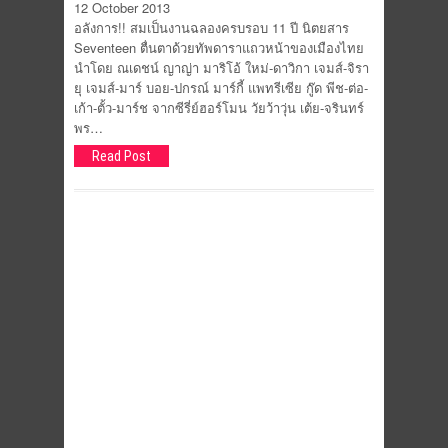
12 October 2013
อลังการ!! สมเป็นงานฉลองครบรอบ 11 ปี นิตยสาร
Seventeen ตื่นตาด้วยทัพดาราแถวหน้าของเมืองไทย
นำโดย ณเดชน์ ญาญ่า มาริโอ้ ใหม่-ดาวิกา เจมส์-จิรา
ยุ เจมส์-มาร์ บอย-ปกรณ์ มาร์กี้ แพทรีเซีย กู๊ด พีช-ต่อ-
เก้า-ตั้ว-มาร์ช จากซีรี่ย์ฮอร์โมน วัยว้าวุ่น เต้ย-จรินทร์
พร…
Read Post