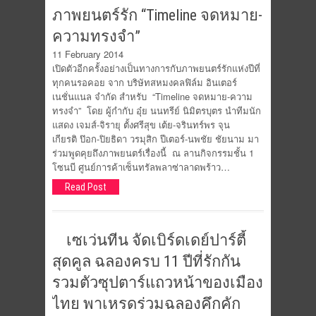
ภาพยนตร์รัก “Timeline จดหมาย-
ความทรงจำ”
11 February 2014
เปิดตัวอีกครั้งอย่างเป็นทางการกับภาพยนตร์รักแห่งปีที่
ทุกคนรอคอย จาก บริษัทสหมงคลฟิล์ม อินเตอร์
เนชั่นแนล จำกัด สำหรับ “Timeline จดหมาย-ความ
ทรงจำ” โดย ผู้กำกับ อุ๋ย นนทรีย์ นิมิตรบุตร นำทีมนัก
แสดง เจมส์-จิรายุ ตั้งศรีสุข เต้ย-จรินทร์พร จุน
เกียรติ ป๊อก-ปิยธิดา วรมุสิก ปีเตอร์-นพชัย ชัยนาม มา
ร่วมพูดคุยถึงภาพยนตร์เรื่องนี้ ณ ลานกิจกรรมชั้น 1
โซนบี ศูนย์การค้าเซ็นทรัลพลาซ่าลาดพร้าว…
Read Post
เซเว่นทีน จัดเบิร์ดเดย์ปาร์ตี้
สุดคูล ฉลองครบ 11 ปีที่รักกัน
รวมตัวซุปตาร์แถวหน้าของเมือง
ไทย พาเหรดร่วมฉลองคึกคัก