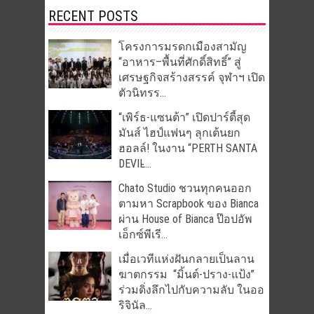
RECENT POSTS
โครงการมรดกเมืองสามัญ
“อาหาร–พื้นที่ศักดิ์สิทธิ์” สู่
เศรษฐกิจสร้างสรรค์ จุฬาฯ เปิด
ตัวนิทรร...
“เพิร์ธ-แซนต้า” เปิดปาร์ตี้สุด
มันส์ ไฮป์แฟนๆ ลุกเต้นยก
ฮอลล์! ในงาน “PERTH SANTA
DEVIL̵...
Chato Studio ชวนทุกคนออก
ตามหา Scrapbook ของ Bianca
ผ่าน House of Bianca ป๊อปอัพ
เอ็กซ์พีเรี...
เมื่อเวทีแห่งฝันกลายเป็นลาน
ฆาตกรรม “มิ้นต์-ปราง-แป้ง”
ร่วมดิ่งลึกไปกับความลับ ในออ
ริจินัล...