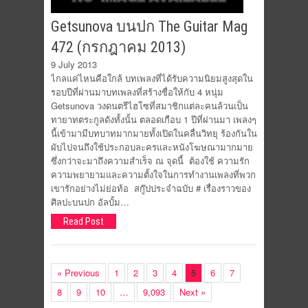
Getsunova บนปก The Guitar Mag
472 (กรกฎาคม 2013)
9 July 2013
ไกลแค่ไหนคือใกล้ บทเพลงที่ได้รับความนิยมสูงสุดใน
รอบปีที่ผ่านมาบทเพลงที่สร้างชื่อให้กับ 4 หนุ่ม
Getsunova วงดนตรีไฮโซที่สมาชิกแต่ละคนล้วนเป็น
ทายาทตระกูลดังทั้งนั้น ตลอดเกือบ 1 ปีที่ผ่านมา เพลงๆ
นี้เข้ามามีบทบาทมากมายทั้งเปิดในคลื่นวิทยุ ร้องกันใน
ผับไปจนถึงใช้ประกอบละครและหนังโฆษณามากมาย
ซึ่งกว่าจะมาถึงความสำเร็จ ณ จุดนี้ ต้องใช้ ความรัก
ความพยายามและความตั้งใจในการทำงานเพลงที่พวก
เขารักอย่างไม่ย่อท้อ สกู๊ปประจำฉบับ # เรื่องราวของ
ศิลปะบนปก อัลบั้ม…
Read Post
« Previous
1
2
3
4
5
6
7
8
9
10
…
9,093
Next »