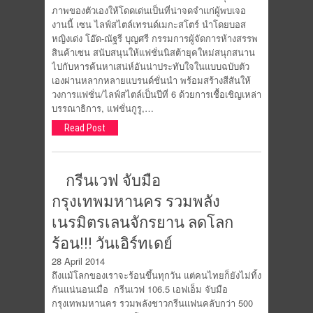
ภาพของตัวเองให้โดดเด่นเป็นที่น่าจดจำแก่ผู้พบเจอ
งานนี้ เซน ไลฟ์สไตล์เทรนด์เมกะสโตร์ นำโดยบอส
หญิงเด่ง โอ๊ด-ณัฐรี บุญศรี กรรมการผู้จัดการห้างสรรพ
สินค้าเซน สนับสนุนให้แฟชั่นนิสต้ายุคใหม่สนุกสนาน
ไปกับหารค้นหาเสน่ห์อันน่าประทับใจในแบบฉบับตัว
เองผ่านหลากหลายแบรนด์ชั่นนำ พร้อมสร้างสีสันให้
วงการแฟชั่น/ไลฟ์สไตล์เป็นปีที่ 6 ด้วยการเชื้อเชิญเหล่า
บรรณาธิการ, แฟชั่นกูรู,…
Read Post
กรีนเวฟ จับมือ
กรุงเทพมหานคร รวมพลัง
เนรมิตรเลนจักรยาน ลดโลก
ร้อน!!! วันเอิร์ทเดย์
28 April 2014
ถึงแม้โลกของเราจะร้อนขึ้นทุกวัน แต่คนไทยก็ยังไม่ทิ้ง
กันแน่นอนเมื่อ กรีนเวฟ 106.5 เอฟเอ็ม จับมือ
กรุงเทพมหานคร รวมพลังชาวกรีนแฟนคลับกว่า 500